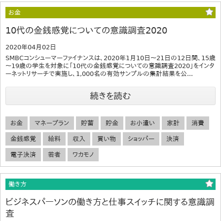
お金
10代の金銭感覚についての意識調査2020
2020年04月02日
SMBCコンシューマーファイナンスは、2020年1月10日～21日の12日間、15歳
～19歳の学生を対象に「10代の金銭感覚についての意識調査2020」をインタ
ーネットリサーチで実施し、1,000名の有効サンプルの集計結果を公...
続きを読む
お金
マネープラン
貯蓄
貯金
お小遣い
家計
消費
金銭感覚
給料
収入
買い物
ショッパー
決済
電子決済
若者
ワカモノ
働き方
ビジネスパーソンの働き方と仕事スイッチに関する意識調
査