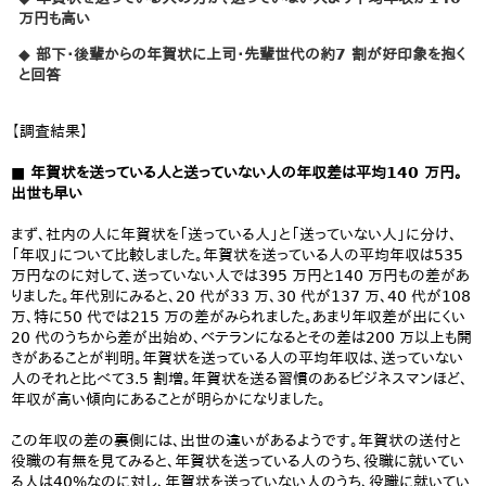
万円も高い
◆ 部下・後輩からの年賀状に上司・先輩世代の約7 割が好印象を抱く
と回答
【調査結果】
■ 年賀状を送っている人と送っていない人の年収差は平均140 万円。
出世も早い
まず、社内の人に年賀状を「送っている人」と「送っていない人」に分け、
「年収」について比較しました。年賀状を送っている人の平均年収は535
万円なのに対して、送っていない人では395 万円と140 万円もの差があ
りました。年代別にみると、20 代が33 万、30 代が137 万、40 代が108
万、特に50 代では215 万の差がみられました。あまり年収差が出にくい
20 代のうちから差が出始め、ベテランになるとその差は200 万以上も開
きがあることが判明。年賀状を送っている人の平均年収は、送っていない
人のそれと比べて3.5 割増。年賀状を送る習慣のあるビジネスマンほど、
年収が高い傾向にあることが明らかになりました。
この年収の差の裏側には、出世の違いがあるようです。年賀状の送付と
役職の有無を見てみると、年賀状を送っている人のうち、役職に就いてい
る人は40%なのに対し、年賀状を送っていない人のうち、役職に就いてい