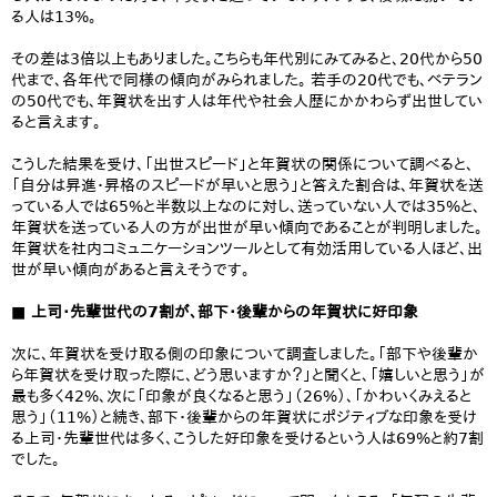
る人は13%。
その差は3倍以上もありました。こちらも年代別にみてみると、20代から50
代まで、各年代で同様の傾向がみられました。 若手の20代でも、ベテラン
の50代でも、年賀状を出す人は年代や社会人歴にかかわらず出世してい
ると言えます。
こうした結果を受け、「出世スピード」と年賀状の関係について調べると、
「自分は昇進・昇格のスピードが早いと思う」と答えた割合は、年賀状を送
っている人では65%と半数以上なのに対し、送っていない人では35%と、
年賀状を送っている人の方が出世が早い傾向であることが判明しました。
年賀状を社内コミュニケーションツールとして有効活用している人ほど、出
世が早い傾向があると言えそうです。
■ 上司・先輩世代の7割が、部下・後輩からの年賀状に好印象
次に、年賀状を受け取る側の印象について調査しました。「部下や後輩か
ら年賀状を受け取った際に、どう思いますか？」と聞くと、「嬉しいと思う」が
最も多く42%、次に「印象が良くなると思う」（26%）、「かわいくみえると
思う」（11%）と続き、部下・後輩からの年賀状にポジティブな印象を受け
る上司・先輩世代は多く、こうした好印象を受けるという人は69%と約7割
でした。