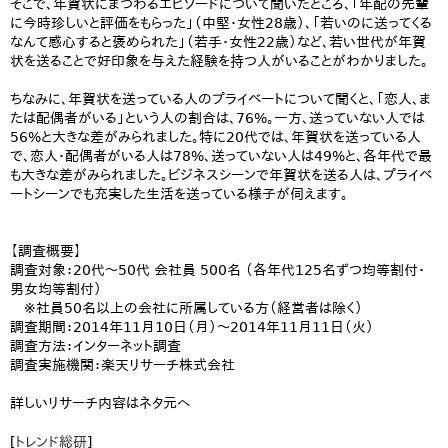
そこで、年賀状にまつわるエピソードについて聞いたところ、「年配の先輩
に今時珍しいと評価をもらった」（中堅・女性28歳）、「若いのに送ってくる
なんて感心すると褒められた」（若手・女性22歳）など、若い世代が年賀
状を送ることで好印象を与えた経験を持つ人がいることがわかりました。
ちなみに、年賀状を送っている人のプライベートについて聞くと、「恋人、ま
たは配偶者がいる」という人の割合は、76%。一方、送っていない人では
56%と大きな差がみられました。特に20代では、年賀状を送っている人
で、恋人・配偶者がいる人は78%、送っていない人は49%と、各年代で最
も大きな差がみられました。ビジネスシーンで年賀状を送る人は、プライベ
ートシーンでも充実した生活を送っている様子が伺えます。
【調査概要】
調査対象：20代～50代 会社員 500名 （各年代125名ずつ均等割付・
男女均等割付）
※社員50名以上の会社に所属している方（経営者は除く）
調査期間：2014年11月10日（月）～2014年11月11日（火）
調査方法：インターネット調査
調査実施機関：楽天リサーチ株式会社
詳しいリサーチ内容はネタ元へ
[
トレンド総研
]