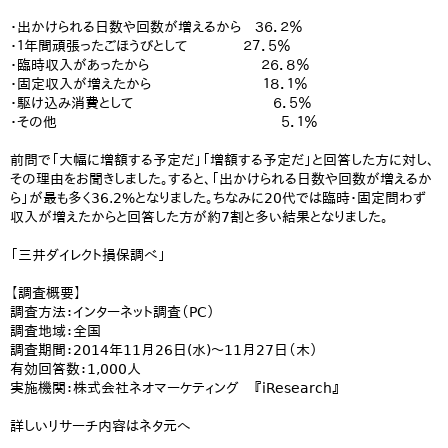
・出かけられる日数や回数が増えるから ３６．２％
・１年間頑張ったごほうびとして ２７．５％
・臨時収入があったから ２６．８％
・固定収入が増えたから １８．１％
・駆け込み消費として ６．５％
・その他 ５．１％
前問で「大幅に増額する予定だ」「増額する予定だ」と回答した方に対し、
その理由をお聞きしました。すると、「出かけられる日数や回数が増えるか
ら」が最も多く36.2%となりました。ちなみに20代では臨時・固定問わず
収入が増えたからと回答した方が約7割と多い結果となりました。
「三井ダイレクト損保調べ」
【調査概要】
調査方法：インターネット調査（PC）
調査地域：全国
調査期間：2014年11月26日(水)～11月27日（木）
有効回答数：1,000人
実施機関：株式会社ネオマーケティング 『iResearch』
詳しいリサーチ内容はネタ元へ