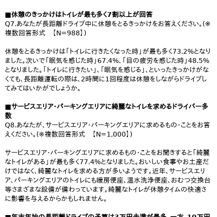
■休憩のきっかけはトイレが最も多く7割以上が回答
Q7.あなたが長距離ドライブ中に休憩をとるきっかけをお答えください。(※
複数回答形式 【N=988】)
休憩をとるきっかけは「トイレに行きたくなった時」が最も多く73.2%となり
ました。次いで「眠気を感じた時」67.4%、「目の疲労を感じた時」48.5%
となりました。「トイレに行きたい」、「眠気を感じる」、といったきっかけがな
くても、長距離運転の際は、2時間に1回程度は休憩をしながらドライブし
てみてはいかがでしょうか。
■サービスエリア・パーキングエリアに綺麗なトイレを求めるドライバー多
数
Q8.あなたが、サービスエリア・パーキングエリアに求めるもの・ことをお答
えください。(※複数回答形式 【N=1,000】)
サービスエリア・パーキングエリアに求めるもの・ことをお聞きすると「綺麗
なトイレがある」が最も多く77.4%となりました。おいしい食事やお土産だ
けではなく、綺麗なトイレを求める方が多いようです。近年、サービスエリ
ア、パーキングエリアのトイレにも暖房便座、温水洗浄便座、おむつ交換台
等さまざまな設備が備わっています。綺麗なトイレが休憩タイムの快適さ
に影響を与えるからかもしれません。