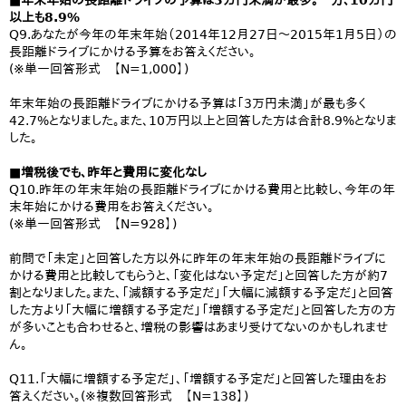
■年末年始の長距離ドライブの予算は3万円未満が最多。一方、10万円
以上も8.9%
Q9.あなたが今年の年末年始（2014年12月27日～2015年1月5日）の
長距離ドライブにかける予算をお答えください。
(※単一回答形式 【N=1,000】)
年末年始の長距離ドライブにかける予算は「3万円未満」が最も多く
42.7%となりました。また、10万円以上と回答した方は合計8.9%となりま
した。
■増税後でも、昨年と費用に変化なし
Q10.昨年の年末年始の長距離ドライブにかける費用と比較し、今年の年
末年始にかける費用をお答えください。
(※単一回答形式 【N=928】)
前問で「未定」と回答した方以外に昨年の年末年始の長距離ドライブに
かける費用と比較してもらうと、「変化はない予定だ」と回答した方が約7
割となりました。また、「減額する予定だ」「大幅に減額する予定だ」と回答
した方より「大幅に増額する予定だ」「増額する予定だ」と回答した方の方
が多いことも合わせると、増税の影響はあまり受けてないのかもしれませ
ん。
Q11.「大幅に増額する予定だ」、「増額する予定だ」と回答した理由をお
答えください。(※複数回答形式 【N=138】)