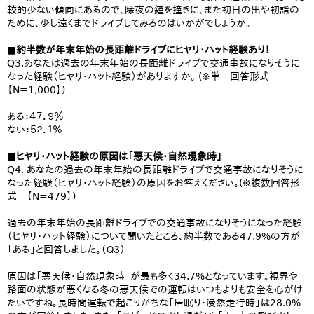
較的少ない傾向にあるので、除夜の鐘を撞きに、また初日の出や初詣の
ために、少し遠くまでドライブしてみるのはいかがでしょうか。
■約半数が年末年始の長距離ドライブにヒヤリ・ハット経験あり！
Q3.あなたは過去の年末年始の長距離ドライブで交通事故になりそうに
なった経験（ヒヤリ・ハット経験）がありますか。 (※単一回答形式
【N=1,000】)
ある：４７．９％
ない：５２．１％
■ヒヤリ・ハット経験の原因は「悪天候・自然現象時」
Q4. あなたの過去の年末年始の長距離ドライブで交通事故になりそうに
なった経験（ヒヤリ・ハット経験）の原因をお答えください。(※複数回答形
式 【N=479】)
過去の年末年始の長距離ドライブでの交通事故になりそうになった経験
（ヒヤリ・ハット経験）について聞いたところ、約半数である47.9%の方が
「ある」と回答しました。（Ｑ３）
原因は「悪天候・自然現象時」が最も多く34.7%となっています。視界や
路面の状態が悪くなる冬の悪天候での運転はいつもよりも安全を心がけ
たいですね。長時間運転で起こりがちな「居眠り・漫然走行時」は28.0%