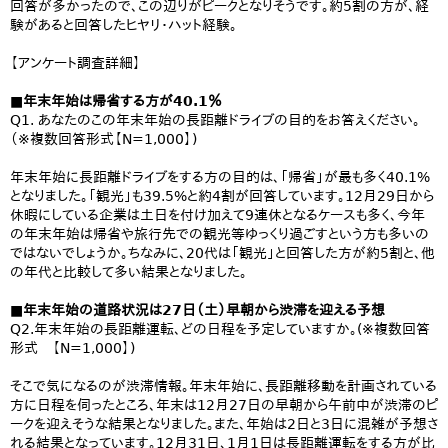
回答が多かったので、この辺りがピークとなりそうです。約5割の方が、経
験があると回答したヒヤリ・ハット経験。
【アンケート調査詳細】
■年末年始は帰省する方が40.1％
Q1. あなたのこの年末年始の長距離ドライブの目的をお答えください。
（※複数回答形式【N=1,000】)
年末年始に長距離ドライブをする方の目的は、「帰省」が最も多く40.1%
となりました。「観光」も39.5%と約4割が回答しています。12月29日から
休暇にしている企業は土日を付け加えて9連休となるケースも多く、今年
の年末年始は帰省や旅行先での観光等ゆっくり過ごすという方も多いの
ではないでしょうか。ちなみに、20代は「観光」と回答した方が約5割と、他
の年代と比較して多い結果となりました。
■年末年始の道路状況は27日（土）早朝から渋滞を迎える予想
Q2.年末年始の長距離運転、どの日程を予定していますか。(※複数回答
形式 【N=1,000】)
そこで気になるのが渋滞情報。年末年始に、長距離移動を計画されている
方に日程を伺ったところ、年末は12月27日の早朝から午前中が渋滞のピ
ークを迎えそうな結果となりました。また、年始は2日と3日に混雑が予想さ
れる結果となっています。12月31日、1月1日は長距離運転をする方が比