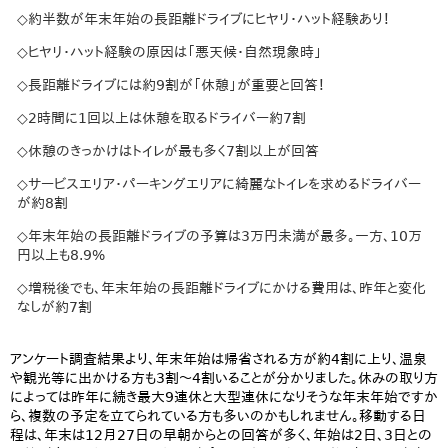
◇約半数が年末年始の長距離ドライブにヒヤリ・ハット経験あり！
◇ヒヤリ・ハット経験の原因は「悪天候・自然現象時」
◇長距離ドライブには約9割が「休憩」が重要と回答！
◇2時間に1回以上は休憩を取るドライバー約7割
◇休憩のきっかけはトイレが最も多く7割以上が回答
◇サービスエリア・パーキングエリアに綺麗なトイレを求めるドライバー
が約8割
◇年末年始の長距離ドライブの予算は3万円未満が最多。一方、10万
円以上も8.9%
◇増税後でも、年末年始の長距離ドライブにかける費用は、昨年と変化
なしが約7割
アンケート調査結果より、年末年始は帰省される方が約4割に上り、温泉
や観光等に出かける方も3割～4割いることが分かりました。休みの取り方
によっては昨年に続き最大9連休と大型連休になりそうな年末年始ですか
ら、複数の予定を立てられている方も多いのかもしれません。移動する日
程は、年末は12月27日の早朝からとの回答が多く、年始は2日、3日との