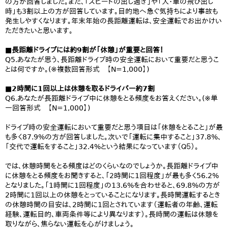
の方が回答しました。また、「スピードの出し過ぎ」や「人・車の飛び出し
時」も3割以上の方が回答しています。目的地へ急ぐ気持ちにより事故も
発生しやすくなります。年末年始の長距離運転は、安全運転でお出かけい
ただきたいと思います。
■長距離ドライブには約9割が「休憩」が重要と回答！
Q5.あなたが思う、長距離ドライブ時の安全運転において重要だと思うこ
とは何ですか。(※複数回答形式 【N=1,000】)
■2時間に1回以上は休憩を取るドライバー約7割
Q6.あなたが長距離ドライブ中に休憩をとる頻度をお答えください。(※単
一回答形式 【N=1,000】)
ドライブ時の安全運転において重要だと思う項目は「休憩をとること」が最
も多く87.9%の方が回答しました。次いで「運転に集中すること」37.8%、
「交代で運転をすること」32.4%という結果になっています（Ｑ５）。
では、休憩時間をとる頻度はどのくらいなのでしょうか。長距離ドライブ中
に休憩をとる頻度をお聞きすると、「2時間に1回程度」が最も多く56.2%
となりました。「1時間に1回程度」の13.6%を合わせると、69.8%の方が
2時間に1回以上の休憩をとっていることになります。長時間運転するとき
の休憩時間の目安は、2時間に1回とされています（運転者の年齢、運転
経験、運転目的、車両条件等により異なります）。長時間の運転は休憩を
取りながら、焦らない運転を心がけましょう。