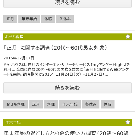
続きを読む
正月
年末年始
休暇
冬休み
おせち料理
「正月」に関する調査（20代～60代男女対象）
2015年12月17日
ドゥ・ハウスは、自社のインターネットリサーチサービス『myアンケートlight』を
利用し、全国に住む20代～60代の男女を対象に「正月」に関するWEBアンケ
ートを実施。調査期間は2015年11月24日（火）～11月27日（...
続きを読む
おせち料理
正月
料理
年末年始
冬休み
休暇
年末年始
年末年始の過ごし方とお金の使い方調査（20歳～60歳