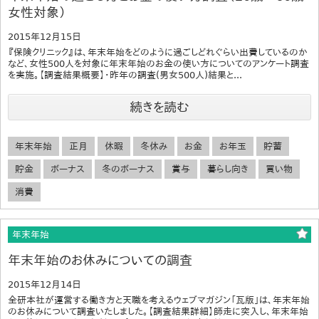
女性対象）
2015年12月15日
『保険クリニック』は、年末年始をどのように過ごしどれぐらい出費しているのか
など、女性500人を対象に年末年始のお金の使い方についてのアンケート調査
を実施。【調査結果概要】・昨年の調査(男女500人)結果と...
続きを読む
年末年始
正月
休暇
冬休み
お金
お年玉
貯蓄
貯金
ボーナス
冬のボーナス
賞与
暮らし向き
買い物
消費
年末年始
年末年始のお休みについての調査
2015年12月14日
全研本社が運営する働き方と天職を考えるウェブマガジン「瓦版」は、年末年始
のお休みについて調査いたしました。【調査結果詳細】師走に突入し、年末年始