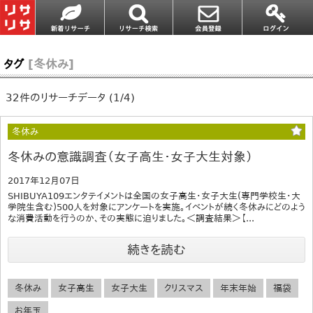
タグ
[冬休み]
32件のリサーチデータ (1/4)
冬休み
冬休みの意識調査（女子高生・女子大生対象）
2017年12月07日
SHIBUYA109エンタテイメントは全国の女子高生・女子大生(専門学校生・大
学院生含む)500人を対象にアンケートを実施。イベントが続く冬休みにどのよう
な消費活動を行うのか、その実態に迫りました。＜調査結果＞【...
続きを読む
冬休み
女子高生
女子大生
クリスマス
年末年始
福袋
お年玉