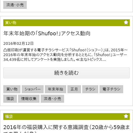
流通・小売
買い物
年末年始期の「Shufoo!」アクセス動向
2016年02月12日
凸版印刷が運営する電子チラシサービス「Shufoo!（シュフー）」は、2015年～
2016年の年末年始のアクセス動向を分析するとともに、「Shufoo!」ユーザー
34,439名に対してアンケートを実施しました。≪主なトピックス...
続きを読む
買い物
ショッパー
年末年始
正月
チラシ
電子チラシ
福袋
情報収集
流通・小売
福袋
2016年の福袋購入に関する意識調査（20歳から59歳ま