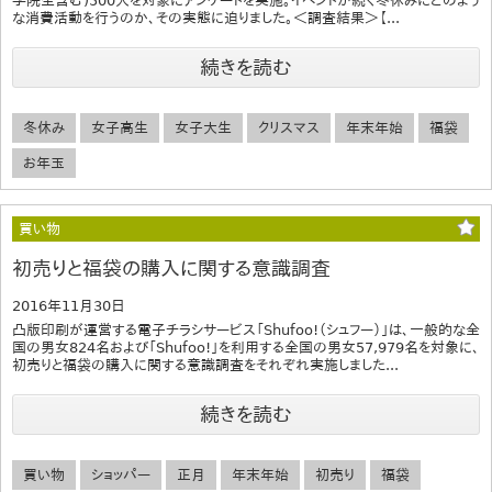
学院生含む)500人を対象にアンケートを実施。イベントが続く冬休みにどのよう
な消費活動を行うのか、その実態に迫りました。＜調査結果＞【...
続きを読む
冬休み
女子高生
女子大生
クリスマス
年末年始
福袋
お年玉
買い物
初売りと福袋の購入に関する意識調査
2016年11月30日
凸版印刷が運営する電子チラシサービス「Shufoo!（シュフー）」は、一般的な全
国の男女824名および「Shufoo!」を利用する全国の男女57,979名を対象に、
初売りと福袋の購入に関する意識調査をそれぞれ実施しました...
続きを読む
買い物
ショッパー
正月
年末年始
初売り
福袋