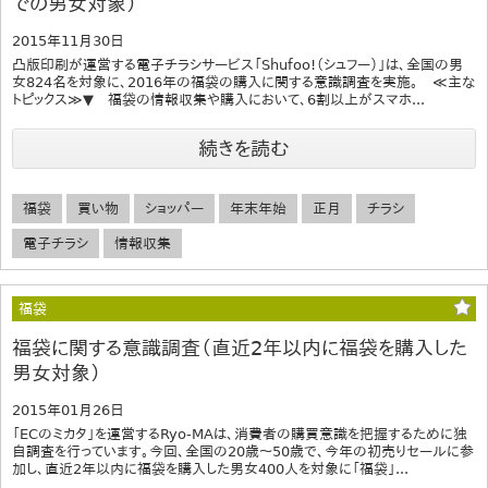
での男女対象）
2015年11月30日
凸版印刷が運営する電子チラシサービス「Shufoo!（シュフー）」は、全国の男
女824名を対象に、2016年の福袋の購入に関する意識調査を実施。 ≪主な
トピックス≫▼ 福袋の情報収集や購入において、6割以上がスマホ...
続きを読む
福袋
買い物
ショッパー
年末年始
正月
チラシ
電子チラシ
情報収集
福袋
福袋に関する意識調査（直近2年以内に福袋を購入した
男女対象）
2015年01月26日
「ECのミカタ」を運営するRyo-MAは、消費者の購買意識を把握するために独
自調査を行っています。今回、全国の20歳～50歳で、今年の初売りセールに参
加し、直近2年以内に福袋を購入した男女400人を対象に「福袋」...