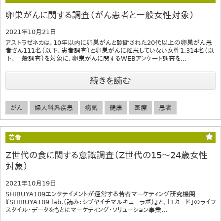
卵巣がんに関する調査（がん患者と一般女性対象）
2021年10月21日
アストラゼネカは、10年以内に卵巣がんと診断された20代以上の卵巣がん患
者さん111名（以下、患者調査）と卵巣がんに罹患していない女性1,314名（以
下、一般調査）を対象に、卵巣がんに関するWEBアンケート調査を...
続きを読む
がん
婦人科系疾患
病気
健康
医療
患者
若者
Z世代の食に関する意識調査（Z世代の15～24歳女性
対象）
2021年10月19日
SHIBUYA109エンタテイメントが運営する若者マーケティング研究機関
『SHIBUYA109 lab.（読み：シブヤイチマルキューラボ）』と、「Tカード」のライフ
スタイル・データをもとにマーケティング・ソリューション事業...