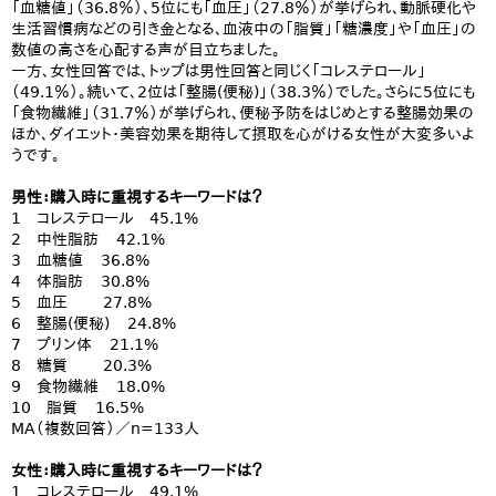
「血糖値」（36.8％）、5位にも「血圧」（27.8％）が挙げられ、動脈硬化や
生活習慣病などの引き金となる、血液中の「脂質」「糖濃度」や「血圧」の
数値の高さを心配する声が目立ちました。
一方、女性回答では、トップは男性回答と同じく「コレステロール」
（49.1％）。続いて、2位は「整腸(便秘)」（38.3％）でした。さらに5位にも
「食物繊維」（31.7％）が挙げられ、便秘予防をはじめとする整腸効果の
ほか、ダイエット・美容効果を期待して摂取を心がける女性が大変多いよ
うです。
男性：購入時に重視するキーワードは？
1 コレステロール 45.1%
2 中性脂肪 42.1%
3 血糖値 36.8%
4 体脂肪 30.8%
5 血圧 27.8%
6 整腸(便秘) 24.8%
7 プリン体 21.1%
8 糖質 20.3%
9 食物繊維 18.0%
10 脂質 16.5%
MA（複数回答）／n=133人
女性：購入時に重視するキーワードは？
1 コレステロール 49.1%