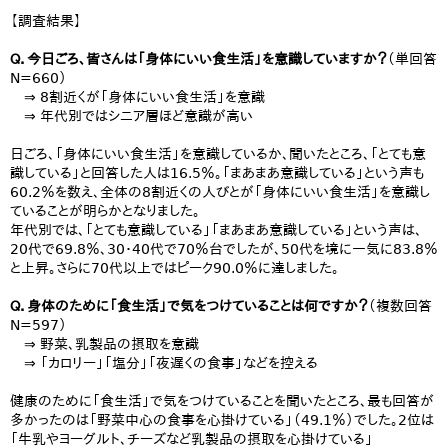
【調査結果】
Ｑ．今日ごろ、皆さんは「身体にいい食生活」を意識していますか？
（単回答
N=660）
⇒ 8割近くが「身体にいい食生活」を意識
⇒ 年代別ではシニア層ほど意識が高い
日ごろ、「身体にいい食生活」を意識しているか、聞いたところ、「とても意
識している」と回答した人は16.5％。「まあまあ意識している」という声も
60.2％を数え、全体の8割近くの人びとが「身体にいい食生活」を意識し
ていることが明らかとなりました。
年代別では、「とても意識している」「まあまあ意識している」という声は、
20代で69.8％、30・40代で70％台でしたが、50代を境に一気に83.8％
と上昇。さらに70代以上ではピーク90.0％に達しました。
Ｑ．身体のために「食生活」で気をつけていることは何ですか？
（複数回答
N=597）
⇒ 野菜、乳製品の摂取を意識
⇒ 「カロリー」「塩分」「夜遅くの食事」などを控える
健康のために「食生活」で気をつけていることを聞いたところ、最も回答が
多かったのは「野菜中心の食事を心掛けている」（49.1％）でした。2位は
「牛乳やヨーグルト、チーズなど乳製品の摂取を心掛けている」