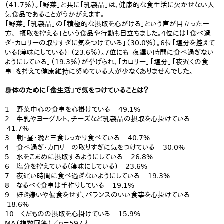
（41.7％）。「野菜」と共に「乳製品」は、健康的な食生活に欠かせない人
気食品であることがうかがえます。
「野菜」「乳製品」の「積極的な摂取を心がける」という声が目立った一
方、「摂取を控える」という食品や行動も目立ちました。4位には「食べ過
ぎ・カロリーの取りすぎに気をつけている」（30.0％）。6位「塩分を控えて
いる(薄味にしている)」（23.6％）。7位にも「夜遅い時間に食べ過ぎない
ようにしている」（19.3％）が挙げられ、「カロリー」「塩分」「夜遅くの食
事」を控えて健康維持に努めている人が少なくありませんでした。
身体のために「食生活」で気をつけていることは？
1 野菜中心の食事を心掛けている 49.1%
2 牛乳やヨーグルト、チーズなど乳製品の摂取を心掛けている
41.7%
3 朝・昼・晩と三食しっかり食べている 40.7%
4 食べ過ぎ・カロリーの取りすぎに気をつけている 30.0%
5 水をこまめに摂取するようにしている 26.8%
6 塩分を控えている(薄味にしている) 23.6%
7 夜遅い時間に食べ過ぎないようにしている 19.3%
8 なるべく食事は手作りしている 19.1%
9 好き嫌いや偏食をせず、バランスのいい食事を心掛けている
18.6%
10 くだものの摂取を心掛けている 15.9%
MA（複数回答）／n=597人