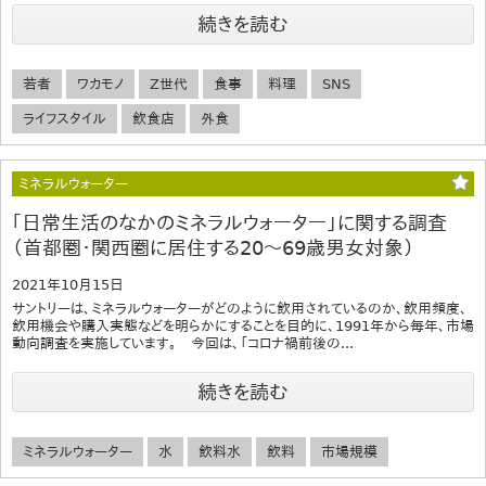
続きを読む
若者
ワカモノ
Z世代
食事
料理
SNS
ライフスタイル
飲食店
外食
ミネラルウォーター
｢日常生活のなかのミネラルウォーター」に関する調査
（首都圏・関西圏に居住する20～69歳男女対象）
2021年10月15日
サントリーは、ミネラルウォーターがどのように飲用されているのか、飲用頻度、
飲用機会や購入実態などを明らかにすることを目的に、1991年から毎年、市場
動向調査を実施しています。 今回は、「コロナ禍前後の...
続きを読む
ミネラルウォーター
水
飲料水
飲料
市場規模