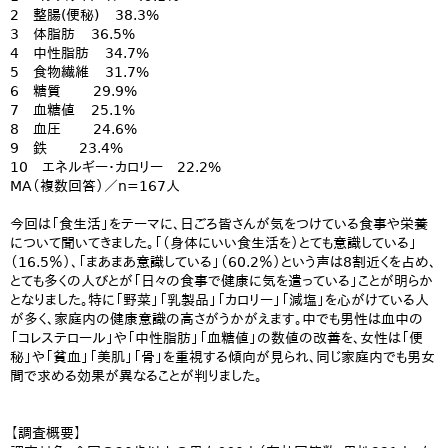
2 整腸(便秘) 38.3%
3 体脂肪 36.5%
4 中性脂肪 34.7%
5 食物繊維 31.7%
6 糖質 29.9%
7 血糖値 25.1%
8 血圧 24.6%
9 鉄 23.4%
10 エネルギー・カロリー 22.2%
MA（複数回答）／n=167人
今回は「食生活」をテーマに、日ごろ皆さんが気をつけている食事や栄養
について聞いてきました。「（身体にいい食生活を）とても意識している」
（16.5％）、「まあまあ意識している」（60.2％）という声は8割近くを占め、
とても多くの人びとが「日々の食事で健康に気を遣っている」ことが明らか
となりました。特に「野菜」「乳製品」「カロリー」「減塩」を心がけている人
が多く、家庭内の健康意識の高さがうかがえます。中でも男性は血中の
「コレステロール」や「中性脂肪」「血糖値」の数値の改善を、女性は「便
秘」や「貧血」「美肌」「骨」を重視する傾向が見られ、同じ家庭内でも男女
間で求める効果が異なることが判りました。
【調査概要】