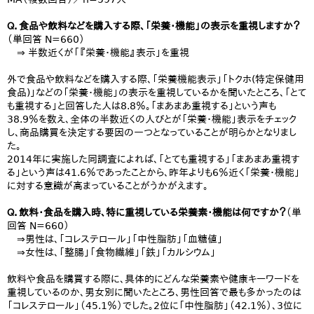
Ｑ．食品や飲料などを購入する際、「栄養・機能」の表示を重視しますか？
（単回答 N=660）
⇒ 半数近くが「『栄養・機能』表示」を重視
外で食品や飲料などを購入する際、「栄養機能表示」「トクホ(特定保健用
食品)」などの「栄養・機能」の表示を重視しているかを聞いたところ、「とて
も重視する」と回答した人は8.8％。「まあまあ重視する」という声も
38.9％を数え、全体の半数近くの人びとが「栄養・機能」表示をチェック
し、商品購買を決定する要因の一つとなっていることが明らかとなりまし
た。
2014年に実施した同調査によれば、「とても重視する」「まあまあ重視す
る」という声は41.6％であったことから、昨年よりも6％近く「栄養・機能」
に対する意識が高まっていることがうかがえます。
Ｑ．飲料・食品を購入時、特に重視している栄養素・機能は何ですか？
（単
回答 N=660）
⇒男性は、「コレステロール」「中性脂肪」「血糖値」
⇒女性は、「整腸」「食物繊維」「鉄」「カルシウム」
飲料や食品を購買する際に、具体的にどんな栄養素や健康キーワードを
重視しているのか、男女別に聞いたところ、男性回答で最も多かったのは
「コレステロール」（45.1％）でした。2位に「中性脂肪」（42.1％）、3位に