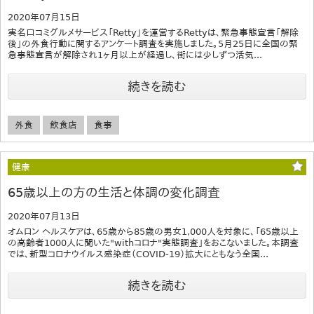
2020年07月15日
実名口コミグルメサービス「Retty」を運営するRettyは、緊急事態宣言「解除
後」の外食行動に関するアンケート調査を実施しました。5月25日に全国の緊
急事態宣言が解除され1ヶ月以上が経過し、街には少しずつ活気...
続きを読む
外食
飲食店
食事
健康
65歳以上の方の生活と体調の変化調査
2020年07月13日
オムロン ヘルスケアは、65歳から85歳の男女1,000人を対象に、「65歳以上
の高齢者1000人に聞いた"withコロナ"実態調査」をおこないました。本調査
では、新型コロナウイルス感染症（COVID-19）拡大にともなう全国...
続きを読む