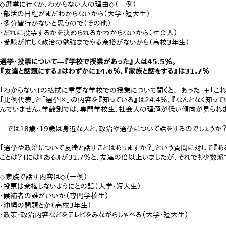
◇選挙に行くか、わからない人の理由◇（一例）
・部活の日程がまだわからないから（大学・短大生）
・多分皆行かないと思うので（その他）
・だれに投票するかを決められるかわからないから（社会人）
・受験が忙しく政治の勉強までやる余裕がないから（高校3年生）
選挙・投票について―『学校で授業があった』人は45.5％。
『友達と話題にする』はわずかに14.6％、『家族と話をする』は31.7％
「わからない」の払拭に重要な学校での授業について聞くと、「あった」+「これ
「比例代表」と「選挙区」の内容を『知っている』は24.4％、『なんとなく知っ
んでいません。学齢別では、専門学校生、社会人の理解が低い傾向が見られま
では18歳・19歳は身近な人と、政治や選挙について話をするのでしょうか
「選挙や政治について友達と話すことはありますか？」という質問に対して『ある
ことは？」には『ある』が31.7％と、友達の倍以上いましたが、それでも少数派
◇家族で話す内容は◇（一例）
・投票は棄権しないようにとの話（大学・短大生）
・候補者の誰がいいか（専門学校生）
・沖縄の問題とか（高校3年生）
・政策・政治内容などをテレビをみながらしゃべる（大学・短大生）