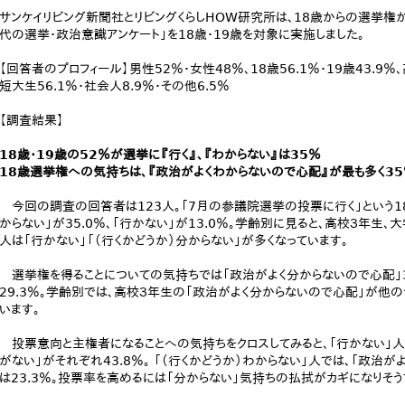
サンケイリビング新聞社とリビングくらしHOW研究所は、18歳からの選挙権
代の選挙・政治意識アンケート」を18歳・19歳を対象に実施しました。
【回答者のプロフィール】男性52％・女性48％、18歳56.1％・19歳43.9％
短大生56.1％・社会人8.9％・その他6.5％
【調査結果】
18歳・19歳の52％が選挙に『行く』、『わからない』は35％
18歳選挙権への気持ちは、『政治がよくわからないので心配』が最も多く35
今回の調査の回答者は123人。「7月の参議院選挙の投票に行く」という18歳
からない」が35.0％、「行かない」が13.0％。学齢別に見ると、高校３年生
人は「行かない」「（行くかどうか）分からない」が多くなっています。
選挙権を得ることについての気持ちでは「政治がよく分からないので心配」3
29.3％。学齢別では、高校３年生の「政治がよく分からないので心配」が他の
います。
投票意向と主権者になることへの気持ちをクロスしてみると、「行かない」人
がない」がそれぞれ43.8％。 「（行くかどうか）わからない」人では、「政治が
は23.3％。投票率を高めるには「分からない」気持ちの払拭がカギになりそう