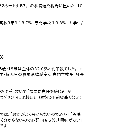
がスタートする7月の参院選を視野に置いた「10
、高校3年生18.7％・専門学校生9.8％・大学生/
％
・19歳は全体の52.0％と約半数でした。「わ
、大学・短大生の参加意欲が高く、専門学校生、社会
5.0％、次いで「投票に責任を感じる」が
セグメントに比較して10ポイント前後高くなって
では、「政治がよく分からないので心配」「興味
よく分からないので心配」46.5％、「興味がない」
です。