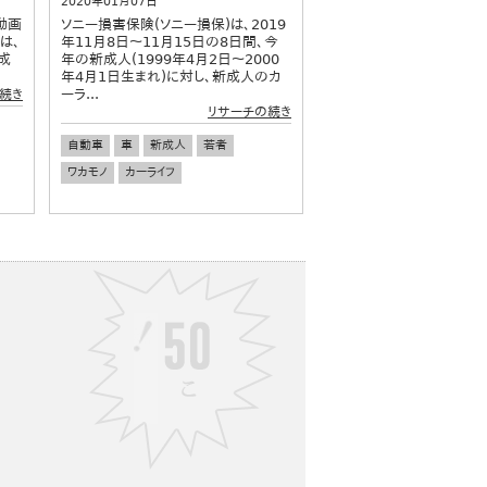
2020年01月07日
動画
ソニー損害保険(ソニー損保)は、2019
は、
年11月8日〜11月15日の8日間、今
成
年の新成人(1999年4月2日〜2000
年4月1日生まれ)に対し、新成人のカ
ーラ...
続き
リサーチの続き
自動車
車
新成人
若者
ワカモノ
カーライフ