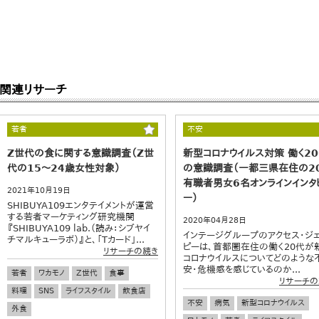
関連リサーチ
若者
不安
Z世代の食に関する意識調査（Z世
新型コロナウイルス対策 働く2
代の15～24歳女性対象）
の意識調査（一都三県在住の2
有職者男女6名オンラインインタ
2021年10月19日
ー）
SHIBUYA109エンタテイメントが運営
する若者マーケティング研究機関
2020年04月28日
『SHIBUYA109 lab.（読み：シブヤイ
インテージグループのアクセス・ジ
チマルキューラボ）』と、「Tカード」...
ピーは、首都圏在住の働く20代が
リサーチの続き
コロナウイルスについてどのような
安・危機感を感じているのか...
若者
ワカモノ
Z世代
食事
リサーチの
料理
SNS
ライフスタイル
飲食店
不安
病気
新型コロナウイルス
外食