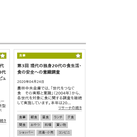
食事
0代
第3回 現代の独身20代の食生活・
0代
食の安全への意識調査
ビュ
2020年04月24日
農林中央金庫では、「世代をつなぐ
食 その実態と意識」（2004年）から、
各世代を対象に食に関する調査を継続
ェー
して実施しています。本年は20...
新型
リサーチの続き
不
食事
朝食
昼食
ランチ
夕食
続き
間食
おやつ
料理
買い物
ショッパー
流通・小売
コンビニ