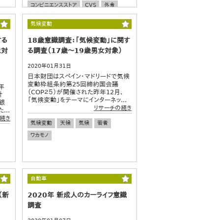
コンビニエンスストア
CVS
外食
飲食店
食の安全
健康
栄養
気候変動
食生活
若者
ワカモノ
する
18歳意識調査：「気候変動」に関す
生対
る調査（17歳～19歳男女対象）
2020年01月31日
日本財団はスペイン・マドリードで気候
変動枠組条約第25回締約国会議
年
（COP２５）が開催された昨年12月、
計
「気候変動」をテーマにインターネッ...
銀
リサーチの続き
..
続き
気候変動
天候
気候
若者
ワカモノ
自動車
（新
2020年 新成人のカーライフ意識
調査