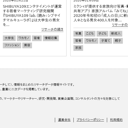
2020年01月21日
2020年01月09日
SHIBUYA109エンタテイメントが運営
ミクシィが提供する家族向け写真・
する若者マーケティング研究機関
共有アプリ 家族アルバム 「みてね」
『SHIBUYA109 lab.（読み：シブヤイ
2020年令和初の「成人の日」に新
チマルキューラボ）』は大学生の男女
人※となる男女400人を対象...
を...
リサーチの
リサーチの続き
写真
こども
子ども
新成人
大学生
ワカモノ
若者
情報収集
若者
ワカモノ
子育て
親子
ファッション
美容
家族
ーチして）、情報をまとめたリサーチデータ情報サイトです。
、豊富に二次データを掲載しています。
の、マーケターやリサーチャー、研究・開発職、営業企画職、コンサルタントの方々を対象にして
運営会社
プライバシーポリシー
利用規約