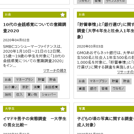
ワカモノ
若者
ライフスタイル
お金
お金
10代の金銭感覚についての意識調
「貯蓄事情」と「銀行選び」に関
査2020
調査（大学4年生と社会人1年
象）
2020年04月02日
SMBCコンシューマーファイナンスは、
2020年03月03日
2020年1月10日～21日の12日間、
GMOあおぞらネット銀行は、大学4
15歳～19歳の学生を対象に「10代の
生500名と社会人1年生500名の
金銭感覚についての意識調査2020」
1,000名を対象に、「貯蓄事情」と「
をイン...
行選び」に関する調査を実施しました.
リサーチの続き
リサーチの
お金
マネープラン
貯蓄
貯金
お金
マネープラン
貯蓄
貯金
お小遣い
家計
消費
金銭感覚
資産
銀行
若者
ワカモノ
給料
収入
買い物
ショッパー
決済
電子決済
若者
ワカモノ
大学生
写真
イマドキ男子の実態調査 －大学生
子どもの頃の写真に関する調査
の男女比較－
成人対象）