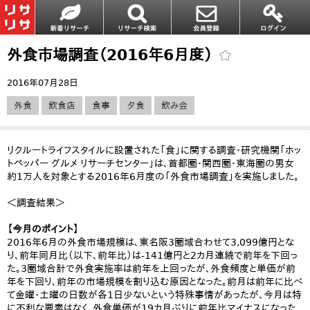
外食市場調査（2016年6月度）
2016年07月28日
外食
飲食店
食事
夕食
飲み会
リクルートライフスタイルに設置された「食」に関する調査・研究機関「ホッ
トペッパー グルメ リサーチセンター」は、首都圏・関西圏・東海圏の男女
約1万人を対象とする2016年6月度の「外食市場調査」を実施しました。
＜調査結果＞
【今月のポイント】
2016年6月の外食市場規模は、東名阪3圏域合わせて3,099億円とな
り、前年同月比（以下、前年比）は‐141億円と2カ月連続で前年を下回っ
た。3圏域合計で外食実施率は前年を上回ったが、外食頻度と単価が前
年を下回り、前年の市場規模を割り込む原因となった。前月は前年に比べ
て金曜・土曜の日数が各1日少ないという特殊事情があったが、今月は特
に不利な要素はなく、外食単価が19カ月ぶりに前年比マイナスになった