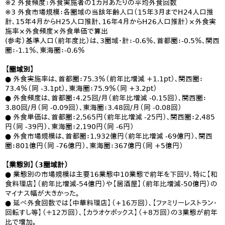
※2 外食頻度：外食実施者の1カ月あたりの平均外食回数
※3 外食市場規模：各圏域の当該年齢人口（15年3月までH24人口推
計、15年4月からH25人口推計、16年4月からH26人口推計）×外食実
施率×外食頻度×外食単価で算出
(参考）基準人口（前年度比）は、3圏域・計：-0.6％、首都圏：-0.5％、関西
圏：-1.1％、東海圏：-0.6％
【圏域別】
● 外食実施率は、首都圏：75.3％（前年比増減 +1.1pt）、関西圏：
73.4％（同 -3.1pt）、東海圏：75.9％（同 +3.2pt）
● 外食頻度は、首都圏：4.25回/月（前年比増減 -0.15回）、関西圏：
3.80回/月（同 -0.09回）、東海圏：3.48回/月（同 -0.08回）
● 外食単価は、首都圏：2,565円（前年比増減 -25円）、関西圏：2,485
円（同 -39円）、東海圏：2,190円（同 -6円）
● 外食市場規模は、首都圏：1,932億円（前年比増減 -69億円）、関西
圏：801億円（同 -76億円）、東海圏：367億円（同 +5億円）
【業態別】（3圏域計）
● 業態別の市場規模は主要16業態中10業態で前年を下回り、特に【和
食料理店】（前年比増減-54億円）や【居酒屋】（前年比増減-50億円）の
マイナス幅が大きかった。
● 延べ外食回数では【中華料理店】（+16万回）、【ファミリーレストラン・
回転すし等】（＋12万回）、【カラオケボックス】（+8万回）の3業態が前年
比で増加。