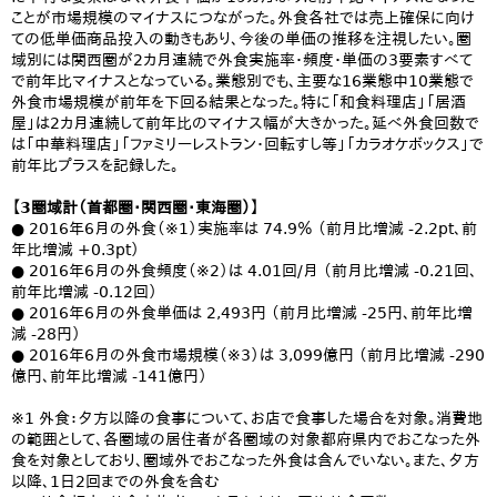
ことが市場規模のマイナスにつながった。外食各社では売上確保に向け
ての低単価商品投入の動きもあり、今後の単価の推移を注視したい。圏
域別には関西圏が2カ月連続で外食実施率・頻度・単価の3要素すべて
で前年比マイナスとなっている。業態別でも、主要な16業態中10業態で
外食市場規模が前年を下回る結果となった。特に「和食料理店」「居酒
屋」は2カ月連続して前年比のマイナス幅が大きかった。延べ外食回数で
は「中華料理店」「ファミリーレストラン・回転すし等」「カラオケボックス」で
前年比プラスを記録した。
【3圏域計（首都圏・関西圏・東海圏）】
● 2016年6月の外食（※1）実施率は 74.9％ （前月比増減 -2.2pt、前
年比増減 +0.3pt）
● 2016年6月の外食頻度（※2）は 4.01回/月 （前月比増減 -0.21回、
前年比増減 -0.12回）
● 2016年6月の外食単価は 2,493円 （前月比増減 -25円、前年比増
減 -28円）
● 2016年6月の外食市場規模（※3）は 3,099億円 （前月比増減 -290
億円、前年比増減 -141億円）
※1 外食：夕方以降の食事について、お店で食事した場合を対象。消費地
の範囲として、各圏域の居住者が各圏域の対象都府県内でおこなった外
食を対象としており、圏域外でおこなった外食は含んでいない。また、夕方
以降、1日2回までの外食を含む