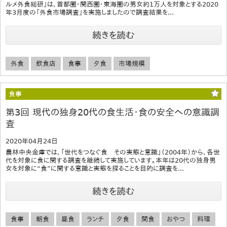
ルメ外食総研」は、首都圏・関西圏・東海圏の男女約1万人を対象とする2020
年3月度の「外食市場調査」を実施しましたので調査結果を...
続きを読む
外食
飲食店
食事
夕食
市場規模
食事
第3回 現代の独身20代の食生活・食の安全への意識調
査
2020年04月24日
農林中央金庫では、「世代をつなぐ食 その実態と意識」（2004年）から、各世
代を対象に食に関する調査を継続して実施しています。本年は20代の独身男
女を対象に“食”に関する意識と実態を探ることを目的に調査を...
続きを読む
食事
朝食
昼食
ランチ
夕食
間食
おやつ
料理