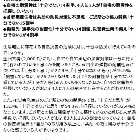
◆自宅の耐震性は「十分でない」4割半、4人に1人が「自宅の耐震性を
把握していない」
◆首都圏居住者は共助の防災対策に不足感 ご近所との協力関係「十
分でない」5割半
◆勤務先・通学先の耐震性「十分でない」4割強、災害発生時の備え「十
分でない」が4割半
生活範囲に存在する自然災害の危険に対し、十分な防災が行えているの
でしょうか。
全回答者（2,000名）に対し、自宅や自宅周辺の災害対策は十分に行え
て（行われて）いると思うかを聞いたところ、≪自宅の建物の耐震性≫に
ついては、「十分だと思う」が27.9%、「十分ではないと思う」が45.5%、
「把握していない」が26.7%となりました。自宅の耐震性が十分でないと
感じている人が十分だと感じる人よりも多くなったほか、自宅の耐震性を
把握していない人がおよそ4人に1人の割合で存在することがわかりまし
た。
また、≪災害発生時のご近所との協力関係≫では、「十分だと思う」が
13.3%、「十分ではないと思う」が54.3%、「把握していない」が32.4%と
なっています。ご近所との協力関係が十分に築けていないと感じる人が過
半数で、把握していない人がおよそ3人に1人の割合となっています。自宅
の耐震補強等の“自助”の取り組み以上に、“共助”の取り組みが十分で
ないと感じている人が多いようです。