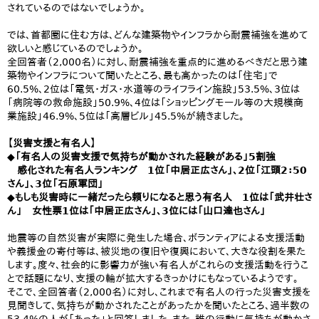
されているのではないでしょうか。
では、首都圏に住む方は、どんな建築物やインフラから耐震補強を進めて
欲しいと感じているのでしょうか。
全回答者（2,000名）に対し、耐震補強を重点的に進めるべきだと思う建
築物やインフラについて聞いたところ、最も高かったのは「住宅」で
60.5%、2位は「電気・ガス・水道等のライフライン施設」53.5%、3位は
「病院等の救命施設」50.9%、4位は「ショッピングモール等の大規模商
業施設」46.9%、5位は「高層ビル」45.5%が続きました。
【災害支援と有名人】
◆「有名人の災害支援で気持ちが動かされた経験がある」5割強
感化された有名人ランキング 1位「中居正広さん」、2位「江頭2：50
さん」、3位「石原軍団」
◆もしも災害時に一緒だったら頼りになると思う有名人 1位は「武井壮さ
ん」 女性票1位は「中居正広さん」、3位には「山口達也さん」
地震等の自然災害が実際に発生した場合、ボランティアによる支援活動
や義援金の寄付等は、被災地の復旧や復興において、大きな役割を果た
します。度々、社会的に影響力が強い有名人がこれらの支援活動を行うこ
とで話題になり、支援の輪が拡大するきっかけにもなっているようです。
そこで、全回答者（2,000名）に対し、これまで有名人の行った災害支援を
見聞きして、気持ちが動かされたことがあったかを聞いたところ、過半数の