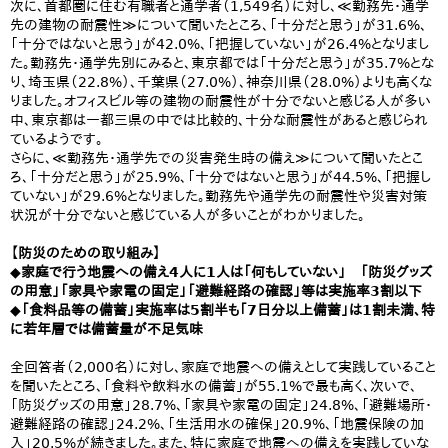
次に、首都圏に住む有職者と通学者（1,549名）に対し、≪勤務先・通学
先の建物の耐震性≫について聞いたところ、「十分だと思う」が31.6%、
「十分ではないと思う」が42.0%、「把握していない」が26.4%となりまし
た。勤務先・通学先別にみると、東京都では「十分だと思う」が35.7%とな
り、埼玉県（22.8%）、千葉県（27.0%）、神奈川県（28.0%）よりも高くな
りました。オフィスビル等の建物の耐震性が十分でないと感じる人が多い
中、東京都は一都三県の中では比較的、十分な耐震性があると感じられ
ているようです。
さらに、≪勤務先・通学先での災害発生時の備え≫について聞いたとこ
ろ、「十分だと思う」が25.9%、「十分ではないと思う」が44.5%、「把握し
ていない」が29.6%となりました。勤務先や通学先の耐震性や災害対策
状況が十分でないと感じている人が多いことがわかりました。
【防災のための取り組み】
◆家庭で行う地震への備え4人に1人は「何もしていない」 「防災グッズ
の用意」「家具や家電の固定」「避難経路の確認」等は実施率3割以下
◆「食料品等の備蓄」実施率は5割半も「7日分以上備蓄」は1割未満、特
に若年層では備蓄量が不足気味
全回答者（2,000名）に対し、家庭で地震への備えとして実践していること
を聞いたところ、「食料や飲料水の備蓄」が55.1%で最も高く、次いで、
「防災グッズの用意」28.7%、「家具や家電の固定」24.8%、「避難場所・
避難経路の確認」24.2%、「生活用水の確保」20.9%、「地震保険の加
入」20.5%が続きました。また、特に家庭で地震への備えを実践していな