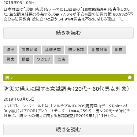
2019年03月05日
日本財団は「災害・防災」をテーマに11回目の「18歳意識調査」を実施しまし
た。主な調査結果​◎多発する災害 77.6%が不安◎国の防災対策 80.9%が不
充分◎防災教育 役に立つと思う 64.9%▼災害を不安に感じる理由 １...
続きを読む
防災
災害対策
危機意識
防災意識
地震対策
地震
災害
備蓄
ワカモノ
若者
防災
防災の備えに関する意識調査（20代～60代男女対象）
2019年03月05日
ソフトブレーン・フィールドは、「マルチプルID-POS購買理由データPoint of
BuyⓇ」（以下POB）アンケートモニター（n=4,259名 男女20代～60代）を
対象に、「防災への備えに関する意識調査」を2019年1月11日（金...
続きを読む