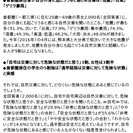
◆首都圏居住者が自分の身に起こりうると感じる災害は「地震」「台風」
「ゲリラ豪雨」
首都圏（一都三県）に住む20歳～69歳の男女2,000名（全回答者）に、
自分の身にも起こりうると感じる自然災害を聞いたところ、「地震」が最も
多く91.3%、次いで、「台風」77.9%、「ゲリラ豪雨・集中豪雨」74.3%、
「落雷」49.3%、「高温・低温」48.2%、「大雨・洪水」48.0%が続きまし
た。今年（2016年）の4月には、熊本県と大分県で相次いで大きな地震が
発生しましたが、地震を自分の身にも起こりうる自然災害だと認識してい
る人が9割以上になりました。
◆「自宅は災害に対して危険な状態だと思う」3割、女性は3割半
◆首都圏居住の学生の5割強は「通学経路は災害に対して危険な状態」
と実感
それでは、自然災害に対して、どのくらい危険な状態にあると感じているの
でしょうか。
全回答者（2,000名）に対し、自宅や自宅周辺は自然災害に対して、危険
な状態だと思うか、安全な状態だと思うかを聞いたところ、≪自宅≫では、
『危険な状態だと思う』が29.9%（「非常に危険な状態だと思う」と「やや
危険な状態だと思う」の合計）、『安全な状態だと思う』が55.6%（「非常
に安全な状態だと思う」と「やや安全な状態だと思う」の合計）、「わからな
い」が14.6%となりました。過半数は安全だと考えているようですが、自宅
が危険な状態にあると感じている人も少なくない程度見受けられました。