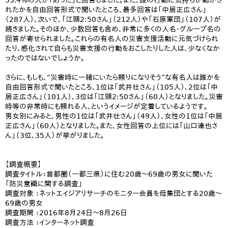
53.4%の人が「あった」と回答しました。また、誰の行動に気持ちが動かさ
れたかを自由回答形式で聞いたところ、最多回答は「中居正広さん」
（287人）、次いで、「江頭2:50さん」（212人）や「石原軍団」（107人）が
続きました。そのほか、少数回答も含め、非常に多くの人名・グループ名の
回答が寄せられました。これらの有名人の災害支援活動に元気づけられ
たり、感化されて自らも災害支援の行動をおこしたりした人は、少なくなか
ったのではないでしょうか。
さらに、もしも、“災害時に一緒にいたら頼りになりそう”な有名人は誰かを
自由回答形式で聞いたところ、1位は「武井壮さん」（105人）、2位は「中
居正広さん」（101人）、3位は「江頭2:50さん」（60人）となりました。災害
時等の非常時にも頼れる人、というイメージが定着しているようです。
男女別にみると、男性の1位は「武井壮さん」（49人）、女性の1位は「中居
正広さん」（60人）となりました。また、女性回答の上位には「山口達也さ
ん」（3位、35人）が挙がりました。
【調査概要】
調査タイトル：首都圏（一都三県）に住む20歳～69歳の男女に聞いた
「防災意識に関する調査」
調査対象 ：ネットエイジアリサーチのモニター会員を母集団とする20歳～
69歳の男女
調査期間 ：2016年8月24日～8月26日
調査方法 ：インターネット調査