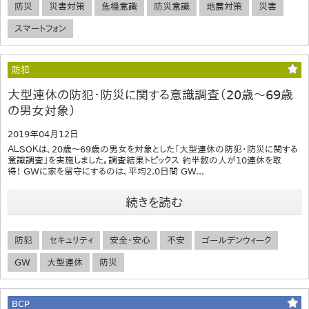
防災
災害対策
危機意識
防災意識
地震対策
災害
スマートフォン
防犯
大型連休の防犯・防災に関する意識調査（20歳～69歳
の男女対象）
2019年04月12日
ＡＬＳＯＫは、20歳～69歳の男女を対象とした「大型連休の防犯・防災に関する
意識調査」を実施しました。調査結果トピックス 約半数の人が10連休を取
得！ GWに家を留守にするのは、平均2.0日間 GW...
続きを読む
防犯
セキュリティ
安全・安心
不安
ゴールデンウィーク
GW
大型連休
防災
BCP