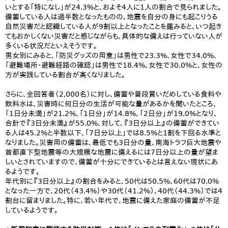
いとする「特になし」が24.3%と、およそ4人に1人の割合で見られました。
備蓄している人は過半数となったものの、地震を自分の身にも起こりうる
自然災害だと認識している人が9割以上となったことを鑑みると、いつ起き
てもおかしくない災害だと感じながらも、具体的な備えは行っていない人が
多くいる状況だといえそうです。
男女別にみると、「防災グッズの用意」は男性で23.3%、女性で34.0%、
「避難場所・避難経路の確認」は男性で18.4%、女性で30.0%と、女性の
方が実践している割合が高くなりました。
さらに、全回答者（2,000名）に対し、備蓄や普段買いだめしている食料や
飲料水は、災害時に何日分の生活が可能な量があるかを聞いたところ、
「1日分未満」が21.2%、「1日分」が14.8%、「2日分」が19.0%となり、
合計で『3日分未満』が55.0%、対して、『3日分以上』の備蓄ができてい
る人は45.2%と半数以下、「7日分以上」では8.5%と1割を下回る水準と
なりました。災害用の備蓄は、最低でも3日分の量、南海トラフ巨大地震や
首都直下型地震等の大規模な地震に備えるには7日分以上の量が望ま
しいとされていますので、備蓄が十分にできているとは言えない現状にあ
るようです。
年代別に『3日分以上』の割合をみると、50代は50.5%、60代は70.0%
となった一方で、20代（43.4%）や30代（41.2%）、40代（44.3%）では4
割台に留まりました。特に、若い年代で、地震に備えた家庭の備蓄が不足
しているようです。