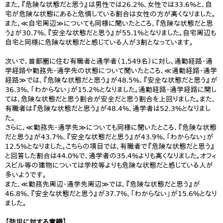
また、『危険な状態だと思う』は男性では26.2%、女性では33.6%と、自
宅が危険な状態にあると危惧している割合は女性の方が高くなりました。
また、≪自宅周辺≫についても同様に聞いたところ、『危険な状態だと思
う』が30.7%、『安全な状態だと思う』が55.1%となりました。自宅周辺も
自宅と同様に危険な状態だと感じている人が3割となっています。
次いで、首都圏に住む有職者と通学者（1,549名）に対し、通勤経路・通
学経路や勤務先・通学先の状態について聞いたところ、≪通勤経路・通学
経路≫では、『危険な状態だと思う』が48.5%、『安全な状態だと思う』が
36.3%、「わからない」が15.2%となりました。通勤経路・通学経路に関し
ては、危険な状態だと思う割合が安全だと思う割合を上回りました。また、
有職者は『危険な状態だと思う』が48.4%、通学者は52.3%となりまし
た。
さらに、≪勤務先・通学先≫についても同様に聞いたところ、『危険な状態
だと思う』が43.7%、『安全な状態だと思う』が43.9%、「わからない」が
12.5%となりました。こちらの項目では、有職者で『危険な状態だと思う』
と回答した割合は44.0%で、通学者の35.4%よりも高くなりました。オフィ
スビル等の建物については学校等よりも危険な状態だと感じている人が
多いようです。
また、≪勤務先周辺・通学先周辺≫では、『危険な状態だと思う』が
46.8%、『安全な状態だと思う』が37.7%、「わからない」が15.6%となり
ました。
【防災に対する意識】