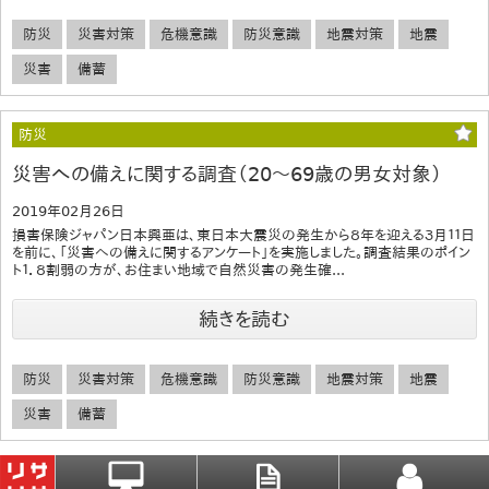
防災
災害対策
危機意識
防災意識
地震対策
地震
災害
備蓄
防災
災害への備えに関する調査（20～69歳の男女対象）
2019年02月26日
損害保険ジャパン日本興亜は、東日本大震災の発生から８年を迎える３月１１日
を前に、「災害への備えに関するアンケート」を実施しました。調査結果のポイン
ト１．８割弱の方が、お住まい地域で自然災害の発生確...
続きを読む
防災
災害対策
危機意識
防災意識
地震対策
地震
災害
備蓄