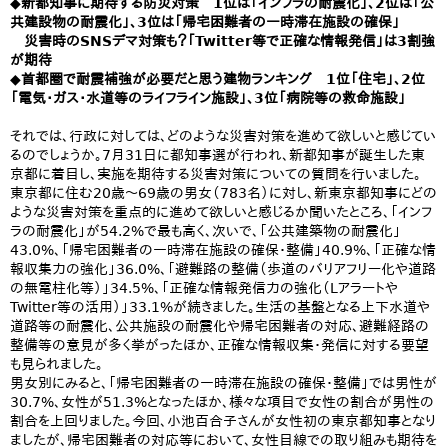
◆新都知事に期待する防災対策 1位は「インフラの耐震化」、2位は「公
共建設物の耐震化」、3位は「帰宅困難者の一時滞在施設の確保」
災害時のSNSデマ対策も？「Twitter等で正確な情報発信」は3割強
が期待
◆首都圏で耐震補強が必要だと思う建物ランキング 1位「住宅」、2位
「電気・ガス・水道等のライフライン施設」、3位「病院等の救命施設」
それでは、行政に対しては、どのような災害対策を進めて欲しいと感じてい
るのでしょうか。7月31日に都知事選が行われ、新都知事が誕生した東
京都に着目し、実施を期待する災害対策についての質問を行いました。
東京都に住む20歳～69歳の男女（783名）に対し、新東京都知事にどの
ような災害対策を重点的に進めて欲しいと感じるか聞いたところ、「インフ
ラの耐震化」が54.2%で最も高く、次いで、「公共建築物の耐震化」
43.0%、「帰宅困難者の一時滞在施設の確保・整備」40.9%、「正確な情
報収集力の強化」36.0%、「避難路の整備（歩道のバリアフリー化や道路
の無電柱化等）」34.5%、「正確な情報発信力の強化（Lアラートや
Twitter等の活用）」33.1%が続きました。生活の基盤となる上下水道や
道路等の耐震化、公共施設の耐震化や帰宅困難者の対応、避難経路の
整備等の意見が多く挙がったほか、正確な情報収集・発信に対する要望
も見られました。
男女別にみると、「帰宅困難者の一時滞在施設の確保・整備」では男性が
30.7%、女性が51.3%となったほか、様々な項目で女性の割合が男性の
割合を上回りました。今回、小池百合子さんが女性初の東京都知事となり
ましたが、帰宅困難者の対応等において、女性目線での取り組みも期待を