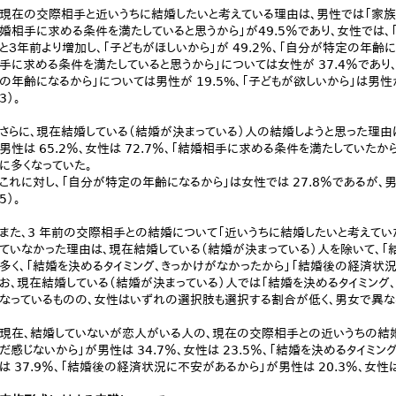
現在の交際相手と近いうちに結婚したいと考えている理由は、男性では「家族にな
婚相手に求める条件を満たしていると思うから」が49.5％であり、女性では、「
と３年前より増加し、「子どもがほしいから」が 49.2％、「自分が特定の年齢にな
手に求める条件を満たしていると思うから」については女性が 37.4％であ
の年齢になるから」については男性が 19.5%、「子どもが欲しいから」は男性
3）。
さらに、現在結婚している（結婚が決まっている）人の結婚しようと思った理由
男性は 65.2％、女性は 72.7％、「結婚相手に求める条件を満たしていたから」
に多くなっていた。
これに対し、「自分が特定の年齢になるから」は女性では 27.8％であるが、男
5）。
また、3 年前の交際相手との結婚について「近いうちに結婚したいと考えてい
ていなかった理由は、現在結婚している（結婚が決まっている）人を除いて、「
多く、「結婚を決めるタイミング、きっかけがなかったから」「結婚後の経済状況に
お、現在結婚している（結婚が決まっている）人では「結婚を決めるタイミング
なっているものの、女性はいずれの選択肢も選択する割合が低く、男女で異なる
現在、結婚していないが恋人がいる人の、現在の交際相手との近いうちの結
だ感じないから」が男性は 34.7％、女性は 23.5％、「結婚を決めるタイミン
は 37.9％、「結婚後の経済状況に不安があるから」が男性は 20.3％、女性は 