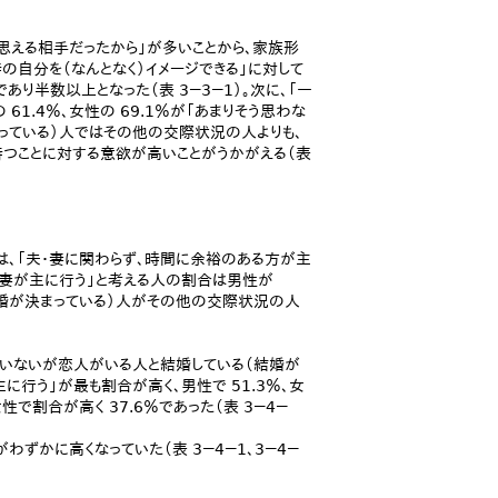
思える相手だったから」が多いことから、家族形
の自分を（なんとなく）イメージできる」に対して
であり半数以上となった（表 3－3－1）。次に、「一
1.4％、女性の 69.1％が「あまりそう思わな
まっている）人ではその他の交際状況の人よりも、
を持つことに対する意欲が高いことがうかがえる（表
は、「夫・妻に関わらず、時間に余裕のある方が主
た。「妻が主に行う」と考える人の割合は男性が
（結婚が決まっている）人がその他の交際状況の人
いないが恋人がいる人と結婚している（結婚が
に行う」が最も割合が高く、男性で 51.3％、女
性で割合が高く 37.6％であった（表 3－4－
ずかに高くなっていた（表 3－4－1、3－4－