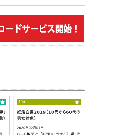
妊娠
事」
妊活白書2019（10代から60代の
象）
男女対象）
2020年02月04日
回
ロート製薬は、「妊活」に対する知識・理