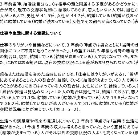
3 年前当時、結婚後自分もしくは相手の親と同居する予定があるかどうかにつ
合が高く、現在の交際状況別に、結婚しておらず、恋人もいない人では、男性が 3
人がいる人で、男性が 41.5％、女性が 44.7％、結婚している（結婚が決まって
特に結婚している（結婚が決まっている）女性でその割合が高くなっていた（表 3
仕事や生活に関する意識について
仕事のやりがいや目標などについて、3 年前の時点では男女ともに「当時の
関係について不満に思うことがあった」、「希望すれば、5 年後も当時の職場
の割合は、現在、結婚している（結婚が決まっている）人で高くなっていた。ま
た」にあてはまる割合は、現在の交際状況による差があまり見られなかった（表 
現在または結婚を決めた当時においては、「仕事にはやりがいがある」、「希望
にあてはまるとした人の割合が、結婚している（結婚が決まっている）人で高
うことがある」にあてはまっている人の割合は、女性において、結婚している人（
「昇給や昇進は見込めない」とした人の割合は男性では、結婚しておらず、恋人
がいる人で 21.1％、結婚している（結婚が決まっている）人で 13.8％とな
で 36.2％、結婚していないが恋人がいる人で 31.7％、結婚している（結婚が決
交際状況毎に差が生じていた（表 3－5－2）。
生活への満足度や将来の見通しについて、3 年前の時点では「当時の生活に
望があった」、「今後 5 年間の収入は増えると思っていた」という意見にあて
（結婚が決まっている）人がそれ以外の交際状況の人よりも高くなっていた（表 