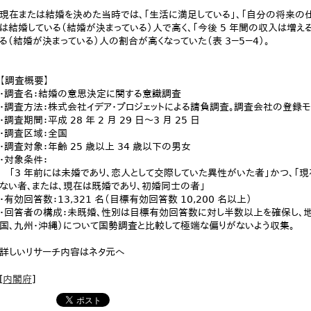
現在または結婚を決めた当時では、「生活に満足している」、「自分の将来の
は結婚している（結婚が決まっている）人で高く、「今後 5 年間の収入は増え
る（結婚が決まっている）人の割合が高くなっていた（表 3－5－4）。
【調査概要】
・調査名：結婚の意思決定に関する意識調査
・調査方法：株式会社イデア・プロジェットによる請負調査。調査会社の登録モ
・調査期間：平成 28 年 2 月 29 日～3 月 25 日
・調査区域：全国
・調査対象：年齢 25 歳以上 34 歳以下の男女
・対象条件：
「3 年前には未婚であり、恋人として交際していた異性がいた者」かつ、「
ない者、または、現在は既婚であり、初婚同士の者」
・有効回答数：13,321 名（目標有効回答数 10,200 名以上）
・回答者の構成：未既婚、性別は目標有効回答数に対し半数以上を確保し、地
国、九州・沖縄）について国勢調査と比較して極端な偏りがないよう収集。
詳しいリサーチ内容はネタ元へ
[
内閣府
]