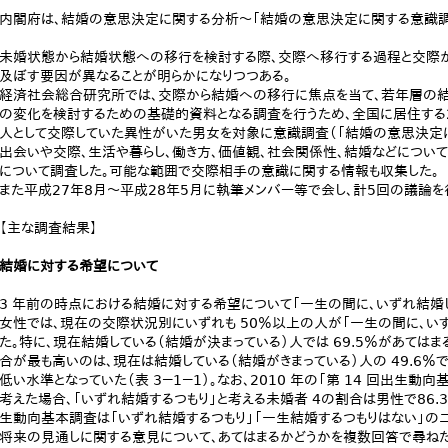
内閣府は、結婚の意思決定に関する分析～「結婚の意思決定に関する意識調
未婚状態から結婚状態への移行を検討する際、交際へ移行する過程と交際
及ぼす要因が異なることが明らかになりつつある。
経済社会総合研究所では、交際から結婚への移行に焦点を当て、若年層の
の変化を検討するための基礎的資料となる調査を行うため、全国に居住する2
人として交際していた異性がいた男女を対象に意識調査（「結婚の意思決定
出会いや交際、生活や暮らし、働き方、価値観、社会関係性、結婚などについ
について調査した。可能な範囲で交際相手の意識に関する情報も収集した。
また平成27年8月～平成28年5月に執筆メンバー等で会し、計5回の議論を
【主な調査結果】
結婚に対する希望について
3 年前の時点における結婚に対する希望について「一生の間に、いずれ結婚
女性では、現在の交際状況別にいずれも 50％以上の人が「一生の間に、い
た。特に、現在結婚している（結婚が決まっている）人では 69.5％があては
合が最も高いのは、現在は結婚している（結婚がきまっている）人の 49.6
低い水準となっていた（表 3－1－1）。なお、2010 年の「第 14 回出生
考えた場合、「いずれ結婚するつもり」と考える未婚者 4の割合は男性で86.3％
生動向基本調査は「いずれ結婚するつもり」「一生結婚するつもりはない」の
将来の見通しに関する意見について、あてはまるかどうかを複数回答で尋ね