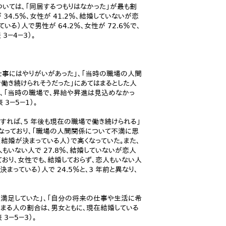
いては、「同居するつもりはなかった」が最も割
4.5％、女性が 41.2％、結婚していないが恋
いる）人で男性が 64.2％、女性が 72.6％で、
－4－3）。
仕事にはやりがいがあった」、「当時の職場の人間
で働き続けられそうだった」にあてはまるとした人
た、「当時の職場で、昇給や昇進は見込めなかっ
3－5－1）。
すれば、5 年後も現在の職場で働き続けられる」
くなっており、「職場の人間関係について不満に思
結婚が決まっている人）で高くなっていた。また、
もいない人で 27.8％、結婚していないが恋人
っており、女性でも、結婚しておらず、恋人もいない人
まっている）人で 24.5％と、3 年前と異なり、
満足していた」、「自分の将来の仕事や生活に希
はまる人の割合は、男女ともに、現在結婚している
3－5－3）。