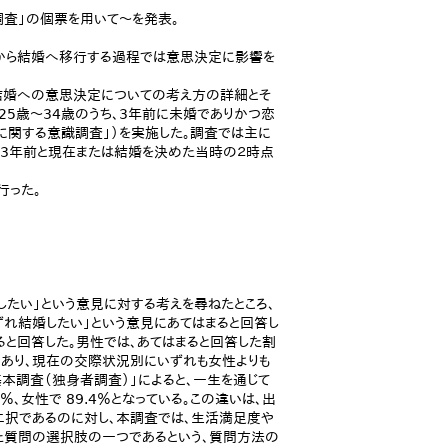
査」の個票を用いて～を発表。
から結婚へ移行する過程では意思決定に影響を
結婚への意思決定についての考え方の詳細とそ
5歳～34歳のうち、3年前に未婚でありかつ恋
に関する意識調査」）を実施した。調査では主に
て3年前と現在または結婚を決めた当時の２時点
行った。
したい」という意見に対する考えを尋ねたところ、
ずれ結婚したい」という意見にあてはまると回答し
まると回答した。男性では、あてはまると回答した割
％であり、現在の交際状況別にいずれも女性よりも
動向基本調査（独身者調査）」によると、一生を通じて
、女性で 89.4％となっている。この違いは、出
二択であるのに対し、本調査では、生活満足度や
た質問の選択肢の一つであるという、質問方法の