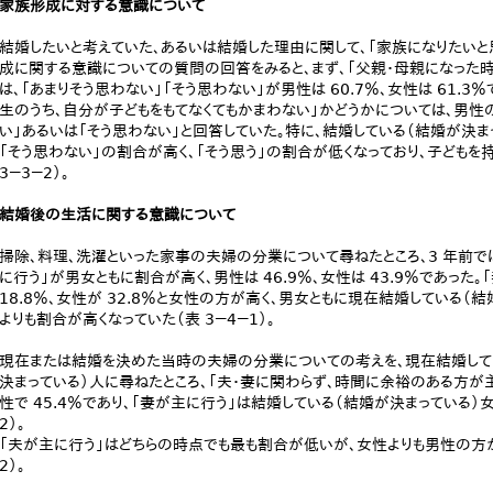
家族形成に対する意識について
結婚したいと考えていた、あるいは結婚した理由に関して、「家族になりたいと
成に関する意識についての質問の回答をみると、まず、「父親・母親になった時
は、「あまりそう思わない」「そう思わない」が男性は 60.7％、女性は 61.3％
生のうち、自分が子どもをもてなくてもかまわない」かどうかについては、男性の 6
い」あるいは「そう思わない」と回答していた。特に、結婚している（結婚が決
「そう思わない」の割合が高く、「そう思う」の割合が低くなっており、子ども
3－3－2）。
結婚後の生活に関する意識について
掃除、料理、洗濯といった家事の夫婦の分業について尋ねたところ、3 年前で
に行う」が男女ともに割合が高く、男性は 46.9％、女性は 43.9％であっ
18.8％、女性が 32.8％と女性の方が高く、男女ともに現在結婚している
よりも割合が高くなっていた（表 3－4－1）。
現在または結婚を決めた当時の夫婦の分業についての考えを、現在結婚して
決まっている）人に尋ねたところ、「夫・妻に関わらず、時間に余裕のある方が主
性で 45.4％であり、「妻が主に行う」は結婚している（結婚が決まっている）女
2）。
「夫が主に行う」はどちらの時点でも最も割合が低いが、女性よりも男性の方がわ
2）。