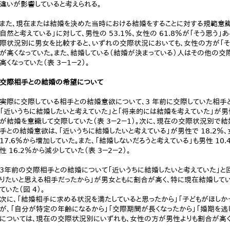
違いが影響していると考えられる。
また、現在または結婚を決めた当時における結婚をすることに対する規範意識
自然と考えている」に対して、男性の 53.1％、女性の 61.8％が「そう思う
際状況別に男女を比較すると、いずれの交際状況においても、女性の方が「そ
が高くなっていた。また、結婚している（結婚が決まっている）人はその他の
高くなっていた（表 3－1－2）。
交際相手との結婚の希望について
実際に交際している相手との結婚意欲について、3 年前に交際していた相手と
「近いうちに結婚したいと考えていた」と「将来的には結婚を考えていた」が男性で
が結婚を意識して交際していた（表 3－2－1）。次に、現在の交際状況別で
手との結婚意欲は、「近いうちに結婚したいと考えている」が男性で 18.2％、女性
17.6％から増加していた。また、「結婚しないだろうと考えている」も男性 10.4
性 16.2％から減少していた（表 3－2－2）。
3年前の交際相手との結婚について「近いうちに結婚したいと考えていた」と
りたいと思える相手だったから」が男女ともに割合が高く、特に現在結婚している
ていた（図 4）。
次に、「結婚相手に求める状況を満たしていると思ったから」「子どもがほし
が、「自分が特定の年齢になるから」「交際期間が長くなったから」「婚期を逃
については、現在の交際状況別にいずれも、女性の方が男性よりも割合が高くなって