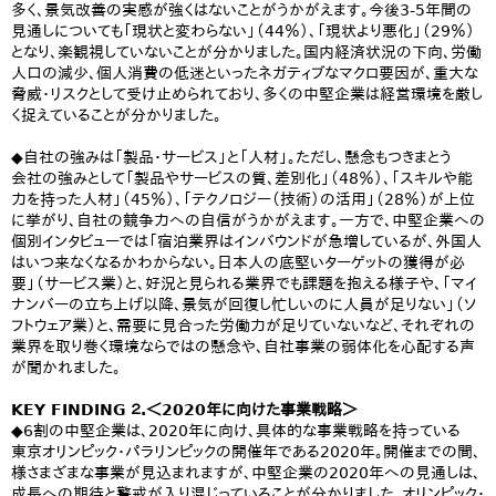
多く、景気改善の実感が強くはないことがうかがえます。今後3-5年間の
見通しについても「現状と変わらない」（44％）、「現状より悪化」（29％）
となり、楽観視していないことが分かりました。国内経済状況の下向、労働
人口の減少、個人消費の低迷といったネガティブなマクロ要因が、重大な
脅威・リスクとして受け止められており、多くの中堅企業は経営環境を厳し
く捉えていることが分かりました。
◆自社の強みは「製品・サービス」と「人材」。ただし、懸念もつきまとう
会社の強みとして「製品やサービスの質、差別化」（48％）、「スキルや能
力を持った人材」（45％）、「テクノロジー（技術）の活用」（28％）が上位
に挙がり、自社の競争力への自信がうかがえます。一方で、中堅企業への
個別インタビューでは「宿泊業界はインバウンドが急増しているが、外国人
はいつ来なくなるかわからない。日本人の底堅いターゲットの獲得が必
要」（サービス業）と、好況と見られる業界でも課題を抱える様子や、「マイ
ナンバーの立ち上げ以降、景気が回復し忙しいのに人員が足りない」（ソ
フトウェア業）と、需要に見合った労働力が足りていないなど、それぞれの
業界を取り巻く環境ならではの懸念や、自社事業の弱体化を心配する声
が聞かれました。
KEY FINDING ２.＜2020年に向けた事業戦略＞
◆6割の中堅企業は、2020年に向け、具体的な事業戦略を持っている
東京オリンピック・パラリンピックの開催年である2020年。開催までの間、
様さまざまな事業が見込まれますが、中堅企業の2020年への見通しは、
成長への期待と警戒が入り混じっていることが分かりました。オリンピック・