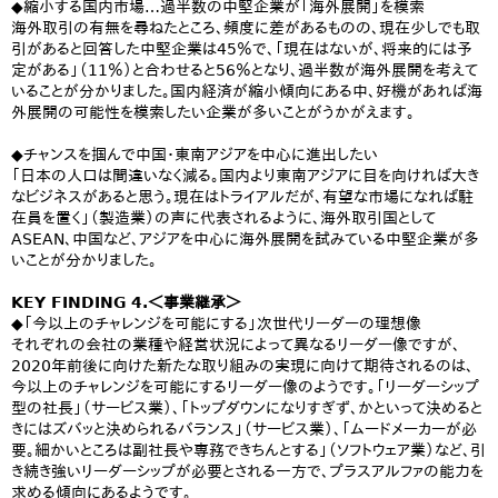
◆縮小する国内市場…過半数の中堅企業が「海外展開」を模索
海外取引の有無を尋ねたところ、頻度に差があるものの、現在少しでも取
引があると回答した中堅企業は45％で、「現在はないが、将来的には予
定がある」（11％）と合わせると56％となり、過半数が海外展開を考えて
いることが分かりました。国内経済が縮小傾向にある中、好機があれば海
外展開の可能性を模索したい企業が多いことがうかがえます。
◆チャンスを掴んで中国・東南アジアを中心に進出したい
「日本の人口は間違いなく減る。国内より東南アジアに目を向ければ大き
なビジネスがあると思う。現在はトライアルだが、有望な市場になれば駐
在員を置く」（製造業）の声に代表されるように、海外取引国として
ASEAN、中国など、アジアを中心に海外展開を試みている中堅企業が多
いことが分かりました。
KEY FINDING 4.＜事業継承＞
◆「今以上のチャレンジを可能にする」次世代リーダーの理想像
それぞれの会社の業種や経営状況によって異なるリーダー像ですが、
2020年前後に向けた新たな取り組みの実現に向けて期待されるのは、
今以上のチャレンジを可能にするリーダー像のようです。「リーダーシップ
型の社長」（サービス業）、「トップダウンになりすぎず、かといって決めると
きにはズバッと決められるバランス」（サービス業）、「ムードメーカーが必
要。細かいところは副社長や専務できちんとする」（ソフトウェア業）など、引
き続き強いリーダーシップが必要とされる一方で、プラスアルファの能力を
求める傾向にあるようです。