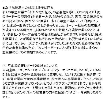
◆次世代継承への対応は後手に回る
多くの中堅企業が「新たな取り組み」の必要性を感じ、それに向けた「次
のリーダーの理想像」がある一方で、53％の企業が、現在、事業継承のた
めの具体的な計画がないと回答し、多くの中堅企業にとって「継承プラ
ン」はまだ一般的ではないことが分かりました。オーナー社長の親族継承
が決まっている場合や、規模の小ささから新規人材確保が難しいこと、ま
た、子会社・グループ会社の場合は親会社からの天下りがあるなど、継承
を計画することが困難なそれぞれの事情があり、必要性は感じているが後
手に回っているケースが多く見受けられました。新たな取り組みの実現を
含めた事業継承のため、「次のリーダー」の人材確保と育成は、多くの中
堅企業にとっての課題であるといえます。
「中堅企業調査レポート2016」について
本調査は、アメリカン・エキスプレス・インターナショナル, Inc.が、2016年
5-6月に日本の中堅企業を対象に実施した、「ビジネスに関する調査」で
す。中堅企業の今後の事業戦略や、次世代への事業継承にとって、どのよ
うな課題が意識されているか、どのようなプランが策定されているかを把
握するためのアンケート調査を実施したほか、課題の内容やプラン策定を
詳しく捉えるため、9人の経営層の方々に個別インタビューを実施したもの
です。