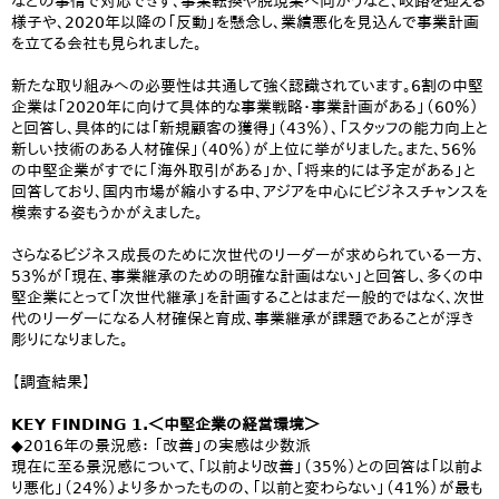
などの事情で対応できず、事業転換や脱現業へ向かうなど、岐路を迎える
様子や、2020年以降の「反動」を懸念し、業績悪化を見込んで事業計画
を立てる会社も見られました。
新たな取り組みへの必要性は共通して強く認識されています。6割の中堅
企業は「2020年に向けて具体的な事業戦略・事業計画がある」（60％）
と回答し、具体的には「新規顧客の獲得」（43％）、「スタッフの能力向上と
新しい技術のある人材確保」（40％）が上位に挙がりました。また、56％
の中堅企業がすでに「海外取引がある」か、「将来的には予定がある」と
回答しており、国内市場が縮小する中、アジアを中心にビジネスチャンスを
模索する姿もうかがえました。
さらなるビジネス成長のために次世代のリーダーが求められている一方、
53％が「現在、事業継承のための明確な計画はない」と回答し、多くの中
堅企業にとって「次世代継承」を計画することはまだ一般的ではなく、次世
代のリーダーになる人材確保と育成、事業継承が課題であることが浮き
彫りになりました。
【調査結果】
KEY FINDING 1.＜中堅企業の経営環境＞
◆2016年の景況感： 「改善」の実感は少数派
現在に至る景況感について、「以前より改善」（35％）との回答は「以前よ
り悪化」（24％）より多かったものの、「以前と変わらない」（41％）が最も