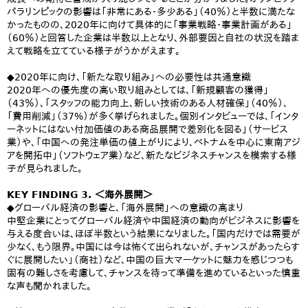
パラリンピックの影響は「非常にある・多少ある」（40％）と半数に満たな
かったものの、2020年に向けて具体的に「事業戦略・事業計画がある」
（60％）と回答した企業は半数以上となり、外部要因と自社の状況を踏ま
えて戦略を立てている様子がうかがえます。
◆2020年に向け、「新たな取り組み」への必要性は共通意識
2020年への優先度の高い取り組みとしては、「新規顧客の獲得」
（43％）、「スタッフの能力向上、新しい技術のある人材確保」（40％）、
「費用削減」（37%）が多く挙げられました。個別インタビューでは、「インタ
ーネットにはない付加価値のある商品展開で差別化を図る」（サービス
業）や、「中国への発注単価の値上がりにより、ベトナムを中心に東南アジ
アを開拓中」（ソフトウェア業）など、新たなビジネスチャンスを模索する様
子が見られました。
KEY FINDING 3. ＜海外展開＞
◆グローバル経済の影響と、「海外展開」への意識の高まり
中堅企業にとってグローバル経済や中国経済の動向がビジネスに影響を
与える度合いは、ほぼ半数という結果になりました。「国内だけでは需要が
少なく、もう限界。中国には今は怖くて出られないが、チャンスがあったらす
ぐに展開したい」（商社）など、中国の巨大マーケットに魅力を感じつつも
固有の難しさを考慮して、チャンスを待って準備を進めているといった慎重
な声も聞かれました。