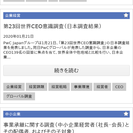
企業経営
第23回世界CEO意識調査（日本調査結果）
2020年01月21日
PwC Japanグループは1月21日、「第23回世界CEO意識調査」の日本調査結
果を発表しました。同日PwCグローバルが発表した調査から、日本企業の
CEO139名の回答に焦点を当て、世界全体や他地域と比較を行い、日本企
業...
続きを読む
企業経営
経営課題
経営戦略
事業環境
経営者
CEO
グローバル調査
中小企業
事業承継に関する調査（中小企業経営者（社長・会長）と
その配偶者、およびその子対象）