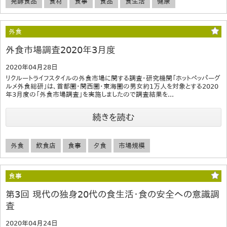
発酵食品
食材
食事
食品
食生活
健康
外食
外食市場調査2020年3月度
2020年04月28日
リクルートライフスタイルの外食市場に関する調査・研究機関「ホットペッパーグ
ルメ外食総研」は、首都圏・関西圏・東海圏の男女約1万人を対象とする2020
年3月度の「外食市場調査」を実施しましたので調査結果を...
続きを読む
外食
飲食店
食事
夕食
市場規模
食事
第3回 現代の独身20代の食生活・食の安全への意識調
査
2020年04月24日