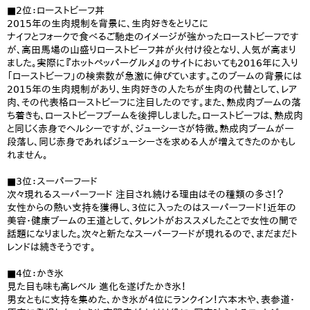
■2位：ローストビーフ丼
2015年の生肉規制を背景に、生肉好きをとりこに
ナイフとフォークで食べるご馳走のイメージが強かったローストビーフです
が、高田馬場の山盛りローストビーフ丼が火付け役となり、人気が高まり
ました。実際に『ホットペッパーグルメ』のサイトにおいても2016年に入り
「ローストビーフ」の検索数が急激に伸びています。このブームの背景には
2015年の生肉規制があり、生肉好きの人たちが生肉の代替として、レア
肉、その代表格ローストビーフに注目したのです。また、熟成肉ブームの落
ち着きも、ローストビーフブームを後押ししました。ローストビーフは、熟成肉
と同じく赤身でヘルシーですが、ジューシーさが特徴。熟成肉ブームが一
段落し、同じ赤身であればジューシーさを求める人が増えてきたのかもし
れません。
■3位：スーパーフード
次々現れるスーパーフード 注目され続ける理由はその種類の多さ！？
女性からの熱い支持を獲得し、3位に入ったのはスーパーフード！近年の
美容・健康ブームの王道として、タレントがおススメしたことで女性の間で
話題になりました。次々と新たなスーパーフードが現れるので、まだまだト
レンドは続きそうです。
■4位：かき氷
見た目も味も高レベル 進化を遂げたかき氷！
男女ともに支持を集めた、かき氷が4位にランクイン！六本木や、表参道・