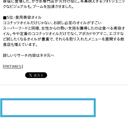
原宿に登場した、かき氷専門店が火付け役に。写真映えするフォトジェニッ
クなビジュアルも、ブームを加速させました。
■5位：食用美容オイル
ココナッツオイルだけじゃない、お試し必至のオイルがすごい
スーパーフードと同様、女性からの熱い支持を獲得したのは食べる美容オ
イル。今や定番のココナッツオイルだけでなく、アボカドやアマニ、エゴマな
ど試したくなるオイルが豊富で、それらを取り入れたメニューを展開する飲
食店も増えています。
詳しいリサーチ内容はネタ元へ
[
PRTIMES
]