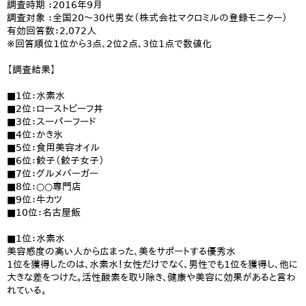
調査時期 ：2016年9月
調査対象 ：全国20～30代男女（株式会社マクロミルの登録モニター）
有効回答数：2,072人
※回答順位1位から3点、2位2点、3位1点で数値化
【調査結果】
■1位：水素水
■2位：ローストビーフ丼
■3位：スーパーフード
■4位：かき氷
■5位：食用美容オイル
■6位：餃子（餃子女子）
■7位：グルメバーガー
■8位：○○専門店
■9位：牛カツ
■10位：名古屋飯
■1位：水素水
美容感度の高い人から広まった、美をサポートする優秀水
1位を獲得したのは、水素水！女性だけでなく、男性でも1位を獲得し、他に
大きな差をつけた。活性酸素を取り除き、健康や美容に効果があると言わ
れている。