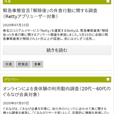
外食
緊急事態宣言「解除後」の外食行動に関する調査
（Rettyアプリユーザー対象）
2020年07月15日
実名口コミグルメサービス「Retty」を運営するRettyは、緊急事態宣言「解除
後」の外食行動に関するアンケート調査を実施しました。5月25日に全国の緊
急事態宣言が解除され1ヶ月以上が経過し、街には少しずつ活気...
続きを読む
外食
飲食店
食事
デリバリー
オンラインによる食体験の利用動向調査（20代～60代の
ぐるなび会員対象）
2020年07月07日
ぐるなびは、ぐるなび会員を対象に、世の中のトレンドに合わせて食に関する
様々な調査を実施し、「ぐるなびリサーチ部」として、定期的に情報を発信してい