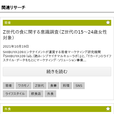
関連リサーチ
若者
Z世代の食に関する意識調査（Z世代の15～24歳女性
対象）
2021年10月19日
SHIBUYA109エンタテイメントが運営する若者マーケティング研究機関
『SHIBUYA109 lab.（読み：シブヤイチマルキューラボ）』と、「Tカード」のライフ
スタイル・データをもとにマーケティング・ソリューション事業...
続きを読む
若者
ワカモノ
Z世代
食事
料理
SNS
ライフスタイル
飲食店
外食
外食