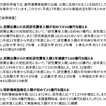
文部科学省では、産学連携等施策の企画・立案に反映させることを目的とし
を毎年行っています。このたび、平成27年度における実施状況を取りまとめま
【結果概要】
1.民間企業との共同研究費受入額が初めて450億円を超える
民間企業との共同研究において、「研究費受入額」は約467億円と、前年度
450億円を超えた。また「研究実施件数」は20,821件となり、前年度と比べて1,
○平成22年度から平成27年度において、研究費受入額の平均伸び率が大
1.山形大学 約52.7％増 2.筑波大学 約35.2％増 3.東北大学 約17.2
※4以降はP.4参照
2.民間企業からの受託研究費受入額3年連続で100億円を超える
民間企業との受託研究において、「研究費受入額」は約110億円と、前年度と
は7,145件となり、前年度と比べて192件増加した。 [P.9、10参照]
○平成22年度から平成27年度において、研究費受入額の平均伸び率が大
1.立命館大学 約14.9％増 2.近畿大学 約12.0％増 3.早稲田大学 約7
※4以降はP.10参照
3.特許権実施等収入額が初めて25億円を超える
「特許権実施等件数」は11,872件と、前年度と比べて1,070件増加した。
と比べて約6.9億円増加し、本調査開始後、初めて25億円を超えた。[P.15、1
○前年度と比較して実施等収入額が大きく増加した機関