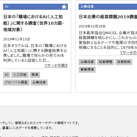
AI
企業経営
日本の「職場におけるAI（人工知
日本企業の経営課題2019調
能）」に関する調査（世界10カ国・
2019年10月29日
地域対象）
日本能率協会(JMA)は、企業が抱
経営課題を明らかにし、これからの
2019年11月13日
営指針となるテーマや施策の方向
日本オラクルは、日本の「職場における
明確にすることを目的に、1979年か.
AI（人工知能）」に関する調査結果を公
リサーチの
表しました。職場で何らかの形でAIを
利用していると回答した日...
企業経営
経営課題
経営戦略
リサーチの続き
事業環境
AI
人工知能
職場
グローバル調査
企業経営
ーチして）、情報をまとめたリサーチデータ情報サイトです。
、豊富に二次データを掲載しています。