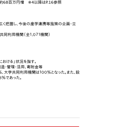
約68百万円増 ※4以降はP.16参照
て広く把握し、今後の産学連携等施策の企画・立
同利用機関（全１,０７１機関）
おける」状況を指す。
造・管理・活用、寄附金等
％、大学共同利用機関は１００％となった。また、設
８％であった。