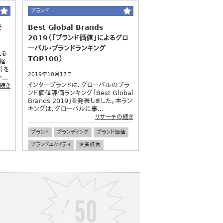
ブランド
査
Best Global Brands
2019（「ブランド価値」によるグロ
ーバル・ブランドランキング
える
TOP100）
経
性を
2019年10月17日
..
インターブランドは、グローバルのブラ
続き
ンド価値評価ランキング「Best Global
Brands 2019」を発表しました。本ラン
キングは、グローバルに事...
リサーチの続き
ブランド
ブランディング
ブランド価値
ブランドエクイティ
企業経営
経営戦略
マーケティング
企業ランキング
グローバル調査