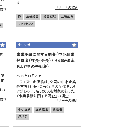
は...
.
リサーチの続き
続き
IR
企業経営
経営戦略
上場企業
ファイナンス
O
中小企業
本
事業承継に関する調査（中小企業
経営者（社長・会長）とその配偶者、
およびその子対象）
「第
2019年11月21日
調査
エヌエヌ生命保険は、全国の中小企業
ー
経営者（社長・会長）とその配偶者、お
業の
よびその子、各500人を対象に行った
『事業承継に関する調査』の調査...
続き
リサーチの続き
中小企業
企業経営
後継者
経営者