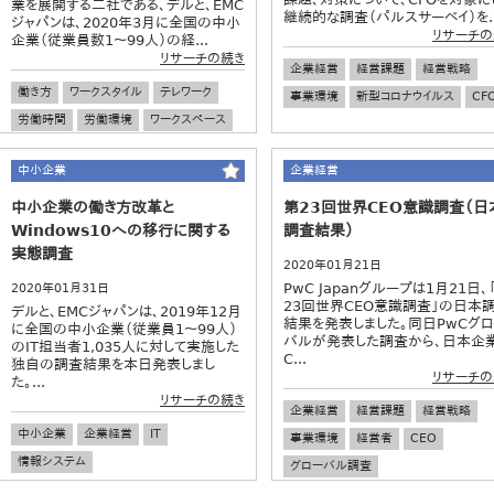
業を展開する二社である、デルと、EMC
継続的な調査（パルスサーベイ）を..
ジャパンは、2020年3月に全国の中小
リサーチの
企業（従業員数1～99人）の経...
リサーチの続き
企業経営
経営課題
経営戦略
働き方
ワークスタイル
テレワーク
事業環境
新型コロナウイルス
CF
労働時間
労働環境
ワークスペース
中小企業
企業経営
中小企業
企業経営
中小企業の働き方改革と
第23回世界CEO意識調査（日
Windows10への移行に関する
調査結果）
実態調査
2020年01月21日
PwC Japanグループは1月21日、
2020年01月31日
23回世界CEO意識調査」の日本
デルと、EMCジャパンは、2019年12月
結果を発表しました。同日PwCグロ
に全国の中小企業（従業員1～99人）
バルが発表した調査から、日本企
のIT担当者1,035人に対して実施した
C...
独自の調査結果を本日発表しまし
リサーチの
た。...
リサーチの続き
企業経営
経営課題
経営戦略
中小企業
企業経営
IT
事業環境
経営者
CEO
情報システム
グローバル調査