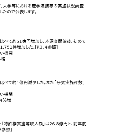
て、大学等における産学連携等の実施状況調査
したので公表します。
と比べて約51億円増加し、本調査開始後、初めて
751件増加した。[P.3、4参照]
きい機関
％増
比べて約1億円減少した。また「研究実施件数」
きい機関
.4％増
また「特許権実施等収入額」は26.8億円と、前年度
6参照]