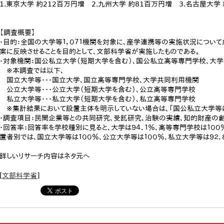
1.東京大学 約212百万円増 2.九州大学 約81百万円増 3.名古屋大学 
【調査概要】
・目的：全国の大学等１，０７１機関を対象に、産学連携等の実施状況につい
案に反映させることを目的として、文部科学省が実施したものである。
・対象機関：国公私立大学（短期大学を含む）、国公私立高等専門学校、大学共
※本調査では以下、
国立大学等・・・国立大学、国立高等専門学校、大学共同利用機関
公立大学等・・・公立大学（短期大学を含む）、公立高等専門学校
私立大学等・・・私立大学（短期大学を含む）、私立高等専門学校
※集計結果において設置主体を明示していない場合は、「国公私立大学等に
・調査項目：民間企業等との共同研究、受託研究、治験の実績、知的財産の創
・回答率：回答率を学校種別に見ると、大学は９４．１％、高等専門学校は１００
置者別では、国立大学等は１００％、公立大学等は１００％、私立大学等は９２．
詳しいリサーチ内容はネタ元へ
[
文部科学省
]