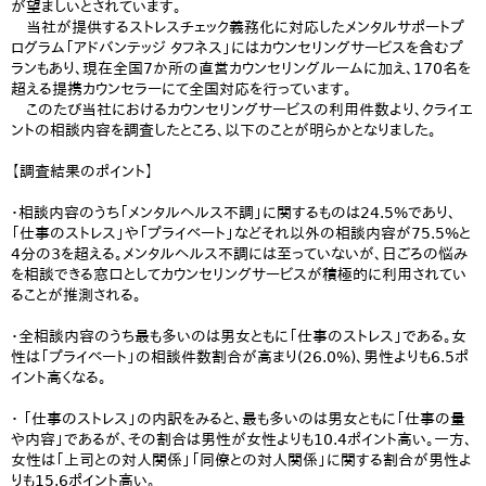
が望ましいとされています。
当社が提供するストレスチェック義務化に対応したメンタルサポートプ
ログラム「アドバンテッジ タフネス」にはカウンセリングサービスを含むプ
ランもあり、現在全国7か所の直営カウンセリングルームに加え、170名を
超える提携カウンセラーにて全国対応を行っています。
このたび当社におけるカウンセリングサービスの利用件数より、クライエ
ントの相談内容を調査したところ、以下のことが明らかとなりました。
【調査結果のポイント】
・相談内容のうち「メンタルヘルス不調」に関するものは24.5%であり、
「仕事のストレス」や「プライベート」などそれ以外の相談内容が75.5%と
4分の3を超える。メンタルヘルス不調には至っていないが、日ごろの悩み
を相談できる窓口としてカウンセリングサービスが積極的に利用されてい
ることが推測される。
・全相談内容のうち最も多いのは男女ともに「仕事のストレス」である。女
性は「プライベート」の相談件数割合が高まり(26.0%)、男性よりも6.5ポ
イント高くなる。
・ 「仕事のストレス」の内訳をみると、最も多いのは男女ともに「仕事の量
や内容」であるが、その割合は男性が女性よりも10.4ポイント高い。一方、
女性は「上司との対人関係」「同僚との対人関係」に関する割合が男性よ
りも15.6ポイント高い。