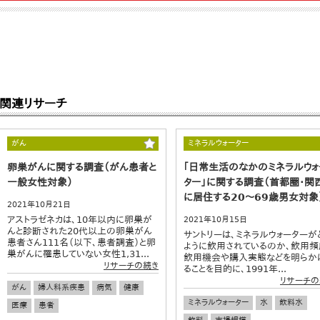
関連リサーチ
がん
ミネラルウォーター
卵巣がんに関する調査（がん患者と
｢日常生活のなかのミネラルウォ
一般女性対象）
ター」に関する調査（首都圏・関
に居住する20～69歳男女対象
2021年10月21日
アストラゼネカは、10年以内に卵巣が
2021年10月15日
んと診断された20代以上の卵巣がん
サントリーは、ミネラルウォーターが
患者さん111名（以下、患者調査）と卵
ように飲用されているのか、飲用頻
巣がんに罹患していない女性1,31...
飲用機会や購入実態などを明らか
リサーチの続き
ることを目的に、1991年...
リサーチの
がん
婦人科系疾患
病気
健康
ミネラルウォーター
水
飲料水
医療
患者