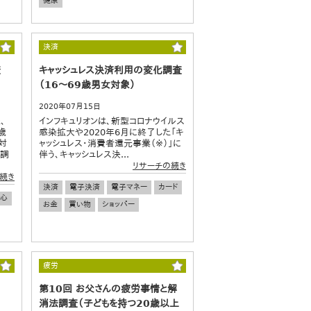
健康
決済
査
キャッシュレス決済利用の変化調査
（16～69歳男女対象）
2020年07月15日
、
インフキュリオンは、新型コロナウイルス
0歳
感染拡大や2020年6月に終了した「キ
対
ャッシュレス・消費者還元事業（※）」に
識調
伴う、キャッシュレス決...
リサーチの続き
続き
決済
電子決済
電子マネー
カード
安心
お金
買い物
ショッパー
疲労
第10回 お父さんの疲労事情と解
消法調査（子どもを持つ20歳以上