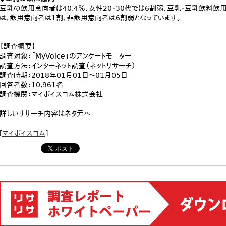
豆乳の飲用意向者は40.4％、女性20・30代では6割弱、豆乳・豆乳飲料
は、飲用意向者は1割、非飲用意向者は6割弱となっています。
【調査概要】
調査対象：「MyVoice」のアンケートモニター
調査方法：インターネット調査（ネットリサーチ）
調査時期：2018年01月01日～01月05日
回答者数：10,961名
調査機関：マイボイスコム株式会社
詳しいリサーチ内容はネタ元へ
[
マイボイスコム
]