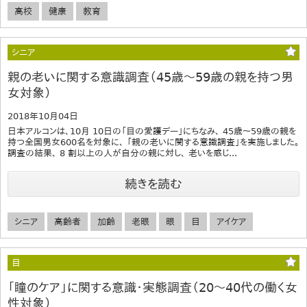
高校
健康
教育
シニア
親の老いに関する意識調査（45歳～59歳の親を持つ男
女対象）
2018年10月04日
日本アルコンは、10月 10日の「目の愛護デー」にちなみ、 45歳～59歳の親を
持つ全国男女600名を対象に、 「親の老いに関する意識調査」を実施しました。
調査の結果、 8 割以上の人が自分の親に対し、 老いを感じ...
続きを読む
シニア
高齢者
加齢
老眼
眼
目
アイケア
目
「瞳のケア」に関する意識・実態調査（20～40代の働く女
性対象）