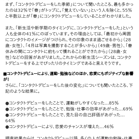
まず、「コンタクトデビューをした季節」について聞いたところ、最も多かっ
たのは32％で「春」がトップに。「覚えていない」という人を除くと、55％
と半数以上が「春」にコンタクトデビューをしていることがわかりました。
また、「新生活や新学期のタイミングに、コンタクトデビューをした」という
人も全体の41％にのぼっています。その理由としては、「最初から周囲
にコンタクトのイメージがつけられ、その印象のまま過ごせるから」（28
歳・女性）、「4月は写真を撮影することが多いから」（49歳・男性）、「春
休みの間にコンタクトに前もって慣れることができたから」（28歳・女
性）などの回答があがりました。これからの新生活シーズンは、コンタク
トデビューをする上でぴったりのタイミングであると言えそうです。
■コンタクトデビューにより、運動・勉強などのほか、恋愛にもポジティブな影響
が！
さらに、「コンタクトデビューをした後の変化」についても聞いたところ、下
記のような結果に。
●コンタクトデビューをしたことで、運動がしやすくなった…85％
●コンタクトデビューをしたことで、勉強・仕事の効率があがった…69％
●コンタクトデビューをしたことで、見た目の自己評価があがった…
64％
●コンタクトデビューにより、恋愛のチャンスが増えた…46％
調査結果からは、コンタクトデビュー以降、多くの人が運動や勉強・仕事