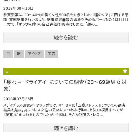
2018年09月10日
参天製薬は、20～40代の働く女性500名を対象とした、「瞳のケア」に関する意
識・実態調査を行いました。調査結果■顔の印象を決めるパーツNO.1は「目」！
一方で、「すっぴん瞳」の自己評価は48点はじめに、「顔の...
続きを読む
目
眼
アイケア
美容
目
「疲れ目・ドライアイ」についての調査（20～69歳男女対
象）
2018年07月26日
メディプラス研究所・オフラボでは、今年3月に「五感ストレス」についての調査
結果を発表。高ストレス女性の五感にまつわる行動の上位10項目すべてが
「視覚」にまつわるものでしたが、今回は、そんな視覚ストレス...
続きを読む