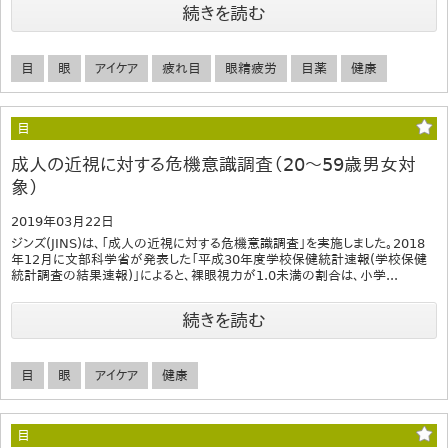
続きを読む
目
眼
アイケア
疲れ目
眼精疲労
目薬
健康
目
成人の近視に対する危機意識調査（20～59歳男女対
象）
2019年03月22日
ジンズ(JINS)は、「成人の近視に対する危機意識調査」を実施しました。2018
年12月に文部科学省が発表した「平成30年度学校保健統計速報(学校保健
統計調査の結果速報)」によると、裸眼視力が1.0未満の割合は、小学...
続きを読む
目
眼
アイケア
健康
目