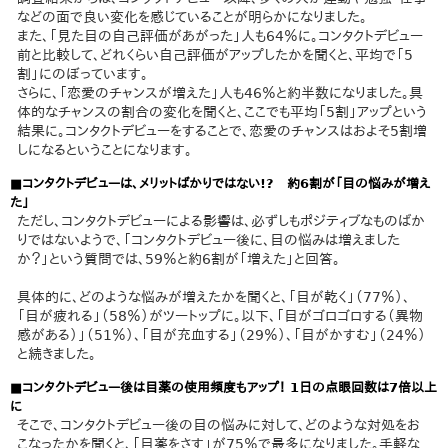
などの面で良い変化を感じていることが明らかになりました。
また、「見た目の自己評価があがった」人も64％に。コンタクトデビュー
前と比較して、どれくらい自己評価がアップしたかを聞くと、平均で「5
割」にのぼっています。
さらに、「恋愛のチャンスが増えた」人も46％と約半数になりました。具
体的なチャンスの割合の変化を聞くと、ここでも平均「5割」アップという
結果に。コンタクトデビューをすることで、恋愛のチャンスはおよそ5割増
しになるということになります。
■コンタクトデビューは、メリットばかりではない!? 約6割が「目の悩みが増え
た」
ただし、コンタクトデビューによる影響は、必ずしもポジティブなものばか
りではないようで、「コンタクトデビュー後に、目の悩みは増えました
か？」という質問では、59％と約6割が「増えた」と回答。
具体的に、どのような悩みが増えたかを聞くと、「目が乾く」（77％）、
「目が疲れる」（58％）がツートップに。以下、「目がゴロゴロする（異物
感がある）」（51％）、「目が充血する」（29％）、「目がかすむ」（24％）
と続きました。
■コンタクトデビュー後は目薬の使用頻度もアップ！ 1日の点眼回数は7倍以上
に
そこで、コンタクトデビュー後の目の悩みに対して、どのような対処をお
こなったかを聞くと、「目薬をさす」が75％で最多になりました。手軽な