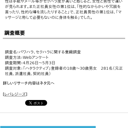
性は手紙やメール等がセクハラ度が高いと感じると、女性と男性で違い
が見られます。また正社員女性の第1位は、「性的なからかいや冗談を
言ったり、性的な噂を流したりすること」で、正社員男性の第1位は、「マ
ッサージと称して必要もないのに身体を触る」でした。
調査概要
調査名：パワハラ、セクハラに関する意識調査
調査方法：Webアンケート
調査期間：4月26日～5月3日
調査対象：「ハタラクティブ」登録者の18歳～30歳男女 281名（元正
社員、派遣社員、契約社員）
詳しいリサーチ内容はネタ元へ
[
レバレジーズ
]