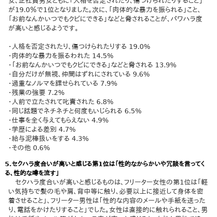
女、正社員男女ともに「人格を否定されたり、傷つけられたりすること」
が19.0％で1位となりました。次に、「肉体的な暴力を振られる」こと、
「お前なんかいつでもクビにできる」などと脅されることが、パワハラ度
が高いと感じるようです。
・人格を否定されたり、傷つけられたりする 19.0%
・肉体的な暴力を振るわれた 14.5%
・「お前なんかいつでもクビにできる」などと脅される 13.9%
・自分だけが無視、仲間はずれにされている 9.6%
・過重なノルマを課せられている 7.9%
・残業の強要 7.2%
・人前で立たされて叱責された 6.8%
・同じ話題でネチネチと何度もいじられる 6.5%
・仕事を全く与えてもらえない 4.9%
・学歴による差別 4.7%
・給与泥棒扱いをする 4.3%
・その他 0.6%
5.セクハラ度合いが高いと感じる第1位は「性的なからかいや冗談を言ってく
る、性的な噂を流す」
セクハラ度合いが高いと感じるものは、フリーター女性の第1位は「軽
い気持ちで髪の毛や肩、背中等に触り、必要以上に接近して身体を密
着させること」、フリーター男性は「性的な内容のメールや手紙を送った
り、電話をかけたりすること」でした。女性は直接的に触れられること、男