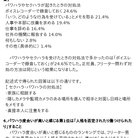
パワハラやセクハラが起きたときの対処法
ボイスレコーダーで録音しておく 24.6%
「いつ、どのような行為を受けている」とメモを取る 21.4%
人事や本部に改善を求める 19.4%
仕事を辞める 16.4%
社外の機関に報告する 14.0%
何もしない 2.8%
その他（具体的に） 1.4%
パワハラやセクハラを受けたときの対処法で多かったのは「ボイスレ
コーダーで録音しておく」が24.6％でした。正社員、フリーター問わず対
処の方法は同じという結果になりました。
記述式で得られた回答は以下の通りです。
【 セクハラ・パワハラの対処法】
・家族に相談する
・隠しカメラや監視カメラのある場所を選んで相手と対面し日時と場所
をメモする
・直接本人に注意をする
4.パワハラ度合いが高いと感じる第1位は「人格を否定されたり傷つけられた
り」すること
パワハラ度合いが高いと感じるもののランキングでは、フリーター男