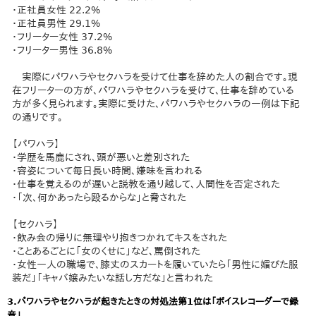
・正社員女性 22.2%
・正社員男性 29.1%
・フリーター女性 37.2%
・フリーター男性 36.8%
実際にパワハラやセクハラを受けて仕事を辞めた人の割合です。現
在フリーターの方が、パワハラやセクハラを受けて、仕事を辞めている
方が多く見られます。実際に受けた、パワハラやセクハラの一例は下記
の通りです。
【パワハラ】
・学歴を馬鹿にされ、頭が悪いと差別された
・容姿について毎日長い時間、嫌味を言われる
・仕事を覚えるのが遅いと説教を通り越して、人間性を否定された
・「次、何かあったら殴るからな」と脅された
【セクハラ】
・飲み会の帰りに無理やり抱きつかれてキスをされた
・ことあるごとに「女のくせに」など、罵倒された
・女性一人の職場で、膝丈のスカートを履いていたら「男性に媚びた服
装だ」「キャバ嬢みたいな話し方だな」と言われた
3.パワハラやセクハラが起きたときの対処法第1位は「ボイスレコーダーで録
音」