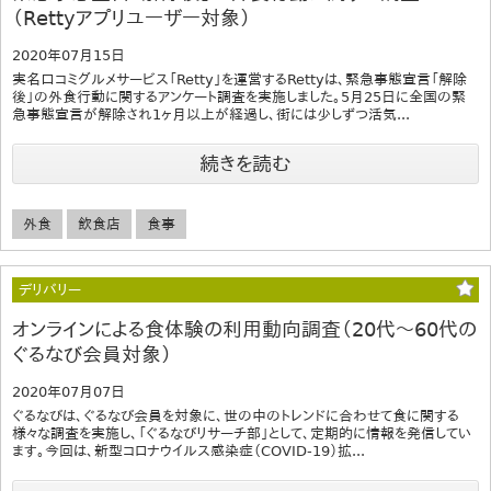
（Rettyアプリユーザー対象）
2020年07月15日
実名口コミグルメサービス「Retty」を運営するRettyは、緊急事態宣言「解除
後」の外食行動に関するアンケート調査を実施しました。5月25日に全国の緊
急事態宣言が解除され1ヶ月以上が経過し、街には少しずつ活気...
続きを読む
外食
飲食店
食事
デリバリー
オンラインによる食体験の利用動向調査（20代～60代の
ぐるなび会員対象）
2020年07月07日
ぐるなびは、ぐるなび会員を対象に、世の中のトレンドに合わせて食に関する
様々な調査を実施し、「ぐるなびリサーチ部」として、定期的に情報を発信してい
ます。今回は、新型コロナウイルス感染症（COVID-19）拡...