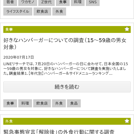
若者
ワカモノ
Z世代
食事
料理
SNS
ライフスタイル
飲食店
外食
食事
好きなハンバーガーについての調査（15～59歳の男女
対象）
2020年07月17日
LINEリサーチでは、7月20日のハンバーガーの日に合わせて、日本全国の15
～59歳の男女を対象に、好きなハンバーガーについて調査を実施いたしまし
た。調査結果1.【年代別】ハンバーガー＆サイドメニューランキング...
続きを読む
食事
料理
飲食店
外食
食品
外食
緊急事態宣言「解除後」の外食行動に関する調査