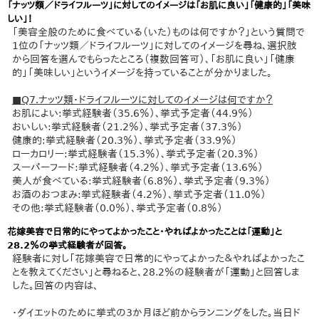
「ナッツ類／ドライフルーツ」に対してのイメージは「お肌に良い」「健康的」「美味
しい」！
「美容全般のために食べている（いた）ものは何ですか？」という質問で
1位の「ナッツ類／ドライフルーツ」に対してのイメージを尋ね、選択肢
から回答を選んでもらったところ（複数回答可）、「お肌に良い」「健康
的」「美味しい」というイメージを持っていることが分かりました。
■Q7.ナッツ類・ドライフルーツに対してのイメージは何ですか？
お肌によい:挙式経験者（35.6％）、挙式予定者（44.9％）
おいしい:挙式経験者（21.2％）、挙式予定者（37.3％）
健康的:挙式経験者（20.3％）、挙式予定者（33.9％）
ローカロリー:挙式経験者（15.3％）、挙式予定者（20.3％）
スーパーフード:挙式経験者（4.2％）、挙式予定者（13.6％）
美人が食べている:挙式経験者（6.8％）、挙式予定者（9.3％）
お酒のおつまみ:挙式経験者（4.2％）、挙式予定者（11.0％）
その他:挙式経験者（0.0％）、挙式予定者（0.8％）
花嫁美容で日常的にやってよかったこと・やればよかったことは「運動」と
28.2％の挙式経験者が回答。
経験者に対し「花嫁美容で日常的にやってよかった＆やればよかったこ
とを教えてください」と尋ねると、28.2％の経験者が「運動」と回答しま
した。回答の内容は、
・ダイエットのために挙式の3か月ほど前からランニングをした。当日ド