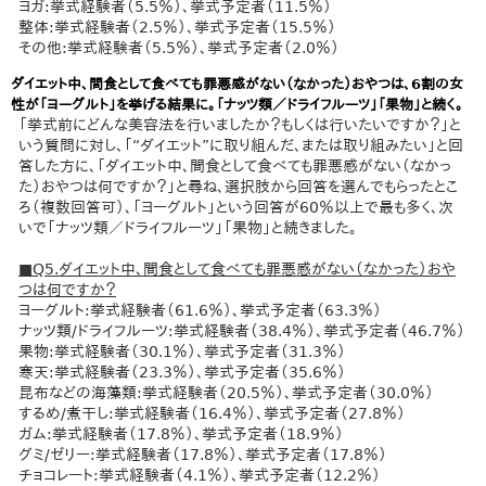
ヨガ:挙式経験者（5.5％）、挙式予定者（11.5％）
整体:挙式経験者（2.5％）、挙式予定者（15.5％）
その他:挙式経験者（5.5％）、挙式予定者（2.0％）
ダイエット中、間食として食べても罪悪感がない（なかった）おやつは、6割の女
性が「ヨーグルト」を挙げる結果に。「ナッツ類／ドライフルーツ」「果物」と続く。
「挙式前にどんな美容法を行いましたか？もしくは行いたいですか？」と
いう質問に対し、「“ダイエット”に取り組んだ、または取り組みたい」と回
答した方に、「ダイエット中、間食として食べても罪悪感がない（なかっ
た）おやつは何ですか？」と尋ね、選択肢から回答を選んでもらったとこ
ろ（複数回答可）、「ヨーグルト」という回答が60％以上で最も多く、次
いで「ナッツ類／ドライフルーツ」「果物」と続きました。
■Q5.ダイエット中、間食として食べても罪悪感がない（なかった）おや
つは何ですか？
ヨーグルト:挙式経験者（61.6％）、挙式予定者（63.3％）
ナッツ類/ドライフルーツ:挙式経験者（38.4％）、挙式予定者（46.7％）
果物:挙式経験者（30.1％）、挙式予定者（31.3％）
寒天:挙式経験者（23.3％）、挙式予定者（35.6％）
昆布などの海藻類:挙式経験者（20.5％）、挙式予定者（30.0％）
するめ/煮干し:挙式経験者（16.4％）、挙式予定者（27.8％）
ガム:挙式経験者（17.8％）、挙式予定者（18.9％）
グミ/ゼリー:挙式経験者（17.8％）、挙式予定者（17.8％）
チョコレート:挙式経験者（4.1％）、挙式予定者（12.2％）