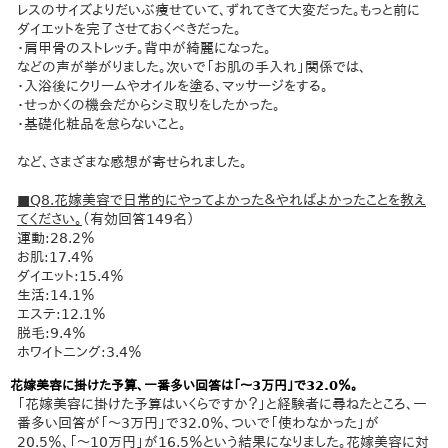
レスのサイズよりだいぶ痩せていて、ずれてきて大変だった。もっと前に
ダイエットを完了させておくべきだった。
・肩甲骨のストレッチ。背中が綺麗になった。
などの声が挙がりました。次いで「お肌の手入れ」関係では、
・入浴後にクリームやオイルを塗る、マッサージをする。
・せっかくの機会だからシミ取りをしたかった。
・基礎化粧品を怠らないこと。
など、さまざまな感想が寄せられました。
■Q8.花嫁美容で日常的にやってよかった＆やればよかったことを教え
てください。
（有効回答149名）
運動:28.2％
お肌:17.4％
ダイエット:15.4％
生活:14.1％
エステ:12.1％
脱毛:9.4％
ホワイトニング:3.4％
花嫁美容に掛けた予算、一番多い回答は「～3万円」で32.0％。
「花嫁美容に掛けた予算はいくらですか？」と経験者に尋ねたところ、一
番多い回答が「～3万円」で32.0％、ついで「使わなかった」が
20.5％、「～10万円」が16.5％という結果になりました。花嫁美容に対