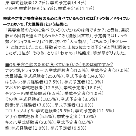
栗:挙式経験者（2.7％）、挙式予定者（4.4％）
その他:挙式経験者（5.5％）、挙式予定者（1.1％）
挙式予定者が美容全般のために食べているもの1位は「ナッツ類／ドライフル
ーツ」次いで、「大豆製品」という結果に。
「美容全般のために食べている（いた）ものは何ですか？」と尋ね、選択
肢から回答を選んでもらったところ（複数回答可）、予定者では「ナッツ
類／ドライフルーツ」が1位、次いで「大豆製品」「はちみつ」「チアシー
ド」と続きました。また、経験者では、上位2位までは予定者と同じ回答で
したが、3位が「その他」となり「わかめ」「雑穀米」等が挙がりました。
■Q6.美容全般のために食べている（いた）ものは何ですか？
ナッツ類/ドライフルーツ:挙式経験者（31.5％）、挙式予定者（37.0％）
大豆製品:挙式経験者（25.0％）、挙式予定者（34.0％）
はちみつ:挙式経験者（17.5％）、挙式予定者（21.0％）
アボガド:挙式経験者（12.5％）、挙式予定者（18.0％）
チアシード:挙式経験者（6.5％）、挙式予定者（21.0％）
その他:挙式経験者（18.5％）、挙式予定者（8.5％）
酵素:挙式経験者（7.0％）、挙式予定者（11.0％）
ココナッツオイル:挙式経験者（5.5％）、挙式予定者（11.5％）
アサイ:挙式経験者（5.5％）、挙式予定者（11.0％）
キヌア:挙式経験者（2.0％）、挙式予定者（8.5％）
麹:挙式経験者（1.0％）、挙式予定者（9.5％）