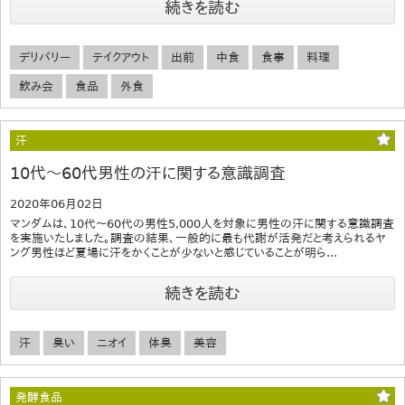
続きを読む
デリバリー
テイクアウト
出前
中食
食事
料理
飲み会
食品
外食
汗
10代～60代男性の汗に関する意識調査
2020年06月02日
マンダムは、10代～60代の男性5,000人を対象に男性の汗に関する意識調査
を実施いたしました。調査の結果、一般的に最も代謝が活発だと考えられるヤ
ング男性ほど夏場に汗をかくことが少ないと感じていることが明ら...
続きを読む
汗
臭い
ニオイ
体臭
美容
発酵食品