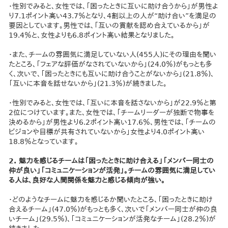
・性別でみると、女性では、「困ったときに互いに助け合うから」が男性よ
り7.1ポイント高い43.7％となり、4割以上の人が“助け合い”を満足の
要因としています。男性では、「互いの貢献を認め合えているから」が
19.4％と、女性よりも6.8ポイント高い結果となりました。
・また、チームの雰囲気に満足していない人(455人)にその理由を聞い
たところ、「フェアな評価がなされていないから」(24.0％)がもっとも多
く、次いで、「困ったときにも互いに助け合うことがないから」(21.8％)、
「互いに本音を話せないから」(21.3％)が続きました。
・性別でみると、女性では、「互いに本音を話さないから」が22.9％と第
2位につけています。また、女性では、「チームリーダーが独断で物事を
決めるから」が男性より6.2ポイント高い17.6％、男性では、「チームの
ビジョンや目標が共有されていないから」女性より4.0ポイント高い
18.8％となっています。
2. 魅力を感じるチームは「困ったときに助け合える」「メンバー同士の
仲が良い」「コミュニケーションが活発」。チームの雰囲気に満足してい
る人は、良好な人間関係を魅力と感じる傾向が強い。
・どのようなチームに魅力を感じるか聞いたところ、「困ったときに助け
合えるチーム」(47.0％)がもっとも多く、次いで「メンバー同士が仲の良
いチーム」(29.5％)、「コミュニケーションが活発なチーム」(28.2％)が