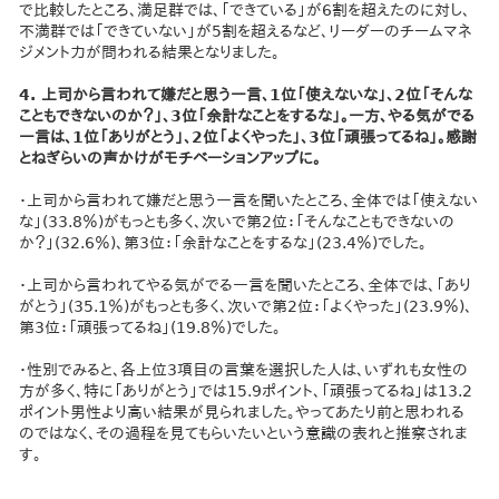
で比較したところ、満足群では、「できている」が6割を超えたのに対し、
不満群では「できていない」が5割を超えるなど、リーダーのチームマネ
ジメント力が問われる結果となりました。
4. 上司から言われて嫌だと思う一言、1位「使えないな」、2位「そんな
こともできないのか？」、3位「余計なことをするな」。一方、やる気がでる
一言は、1位「ありがとう」、2位「よくやった」、3位「頑張ってるね」。感謝
とねぎらいの声かけがモチベーションアップに。
・上司から言われて嫌だと思う一言を聞いたところ、全体では「使えない
な」(33.8％)がもっとも多く、次いで第2位：「そんなこともできないの
か？」(32.6％)、第3位：「余計なことをするな」(23.4％)でした。
・上司から言われてやる気がでる一言を聞いたところ、全体では、「あり
がとう」(35.1％)がもっとも多く、次いで第2位：「よくやった」(23.9％)、
第3位：「頑張ってるね」(19.8％)でした。
・性別でみると、各上位3項目の言葉を選択した人は、いずれも女性の
方が多く、特に「ありがとう」では15.9ポイント、「頑張ってるね」は13.2
ポイント男性より高い結果が見られました。やってあたり前と思われる
のではなく、その過程を見てもらいたいという意識の表れと推察されま
す。