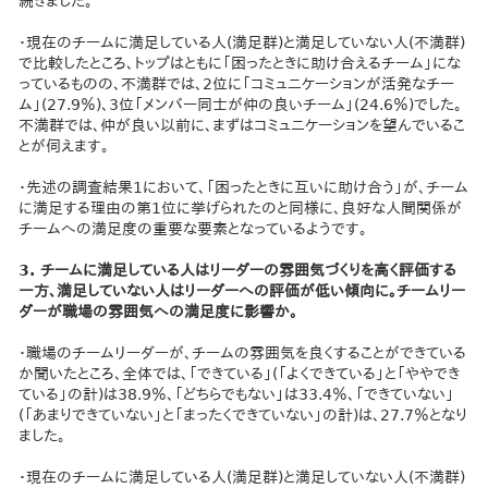
続きました。
・現在のチームに満足している人(満足群)と満足していない人(不満群)
で比較したところ、トップはともに「困ったときに助け合えるチーム」にな
っているものの、不満群では、2位に「コミュニケーションが活発なチー
ム」(27.9％)、3位「メンバー同士が仲の良いチーム」(24.6％)でした。
不満群では、仲が良い以前に、まずはコミュニケーションを望んでいるこ
とが伺えます。
・先述の調査結果1において、「困ったときに互いに助け合う」が、チーム
に満足する理由の第1位に挙げられたのと同様に、良好な人間関係が
チームへの満足度の重要な要素となっているようです。
3. チームに満足している人はリーダーの雰囲気づくりを高く評価する
一方、満足していない人はリーダーへの評価が低い傾向に。チームリー
ダーが職場の雰囲気への満足度に影響か。
・職場のチームリーダーが、チームの雰囲気を良くすることができている
か聞いたところ、全体では、「できている」(「よくできている」と「ややでき
ている」の計)は38.9％、「どちらでもない」は33.4％、「できていない」
(「あまりできていない」と「まったくできていない」の計)は、27.7％となり
ました。
・現在のチームに満足している人(満足群)と満足していない人(不満群)