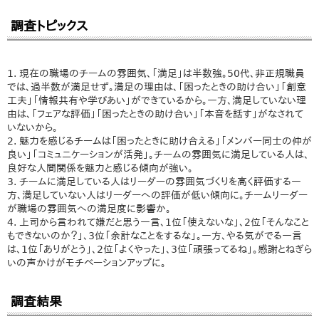
調査トピックス
1. 現在の職場のチームの雰囲気、「満足」は半数強。50代、非正規職員
では、過半数が満足せず。満足の理由は、「困ったときの助け合い」「創意
工夫」「情報共有や学びあい」ができているから。一方、満足していない理
由は、「フェアな評価」「困ったときの助け合い」「本音を話す」がなされて
いないから。
2. 魅力を感じるチームは「困ったときに助け合える」「メンバー同士の仲が
良い」「コミュニケーションが活発」。チームの雰囲気に満足している人は、
良好な人間関係を魅力と感じる傾向が強い。
3. チームに満足している人はリーダーの雰囲気づくりを高く評価する一
方、満足していない人はリーダーへの評価が低い傾向に。チームリーダー
が職場の雰囲気への満足度に影響か。
4. 上司から言われて嫌だと思う一言、1位「使えないな」、2位「そんなこと
もできないのか？」、3位「余計なことをするな」。一方、やる気がでる一言
は、1位「ありがとう」、2位「よくやった」、3位「頑張ってるね」。感謝とねぎら
いの声かけがモチベーションアップに。
調査結果