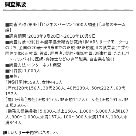
調査概要
■調査名称：第9回「ビジネスパーソン1000人調査」【理想のチーム
編】
■調査期間：2018年9月28日～2018年10月9日
■調査対象：(株)日本能率協会総合研究所「JMARリサーチモニター」
のうち、全国の20歳～69歳までの正規・非正規雇用の就業者(企業や
団体で働く正社員、役員、経営者、契約・嘱託社員、派遣社員。ただしパ
ート・アルバイト、医師・弁護士などの専門職業、自由業を除く)
■調査方法：インターネット調査
■回答数：1,000人
■属性：
［性別］男性559人、女性441人
［年代］20代156人、30代236人、40代239人、50代212人、60代
157人
［雇用形態］男性(正規447人、非正規112人) 女性(正規191人、非
正規250人)
［勤務先従業員数］5,000人以上158人、1,000～5,000人未満167
人、300～1,000人未満157人、100～300人未満174人、100人未
満344人
詳しいリサーチ内容はネタ元へ