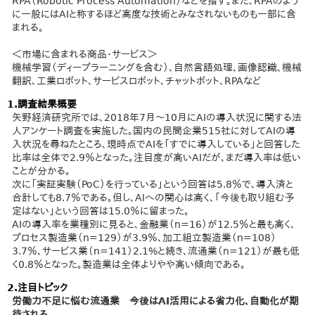
RPA（Robotic Process Automation）などを指す。また、RPAのよう
に一般にはAIと称するほど高度な技術とみなされないものも一部に含
まれる。
＜市場に含まれる商品・サービス＞
機械学習（ディープラーニングを含む）、自然言語処理、画像認識、機械
翻訳、工業ロボット、サービスロボット、チャットボット、RPAなど
1.調査結果概要
矢野経済研究所では、2018年7月～10月にAIの導入状況に関する法
人アンケート調査を実施した。国内の民間企業515社に対してAIの導
入状況を尋ねたところ、現時点でAIを「すでに導入している」と回答した
比率は全体で2.9％となった。注目度が高いAIだが、まだ導入率は低い
ことが分かる。
次に「実証実験（PoC）を行っている」という回答は5.8％で、導入済と
合計しても8.7％である。但し、AIへの関心は高く、「今後も取り組む予
定はない」という回答は15.0％に留まった。
AIの導入率を業種別に見ると、金融業（n=16）が12.5％と最も高く、
プロセス製造業（n=129）が3.9％、加工組立製造業（n=108）
3.7％、サービス業（n=141）2.1%と続き、流通業（n=121）が最も低
く0.8％となった。製造業は全体よりやや高い傾向である。
2.注目トピック
労働力不足に悩む流通業 今後はAI活用による省力化、自動化が期
待される