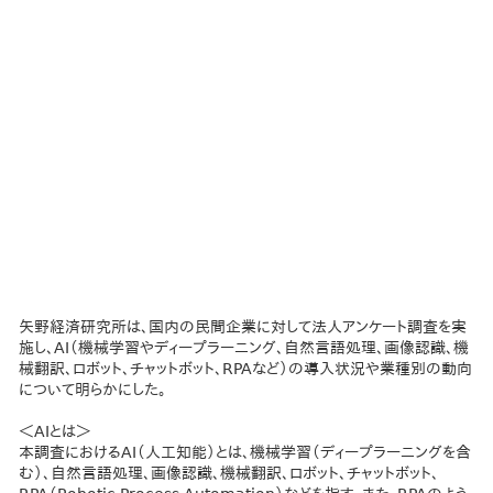
矢野経済研究所は、国内の民間企業に対して法人アンケート調査を実
施し、AI（機械学習やディープラーニング、自然言語処理、画像認識、機
械翻訳、ロボット、チャットボット、RPAなど）の導入状況や業種別の動向
について明らかにした。
＜AIとは＞
本調査におけるAI（人工知能）とは、機械学習（ディープラーニングを含
む）、自然言語処理、画像認識、機械翻訳、ロボット、チャットボット、