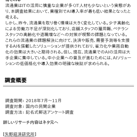
流通業はITの活用に慎重な企業が多くIT人材も少ないという実態があ
り、本調査結果において、業種別でAI導入率が最も低い結果となったと
考える。
しかし、昨今、流通業を取り巻く環境は大きく変化している。少子高齢化
による労働力不足が深刻化しており、店舗スタッフの雇用難、ベテラン
スタッフの高齢化や退職増などへの対策が喫緊の課題となっている。
これらの流通業の課題解決に向けて、決済や販売、需要予測等を支援
するAIを搭載したソリューションが提供されており、省力化や業務自動
化の効果は大きいと期待される。但し、現在、流通業でのAIの活用は大
手企業に集中している。中小企業への普及が進むためには、AIソリュー
ションの低価格化や導入効果の明確な検証が求められる。
調査概要
調査期間： 2018年7月～11月
調査対象： 国内の民間企業
調査方法： 記名式郵送アンケート調査
詳しいリサーチ内容はネタ元へ
[
矢野経済研究所
]