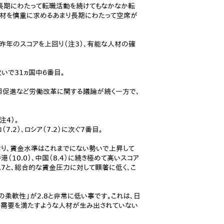
長期にわたって転職活動を続けてもなかなか転
材を慎重に求めるあまり長期にわたって空席が
）と昨年のスコアを上回り（注3）、有能な人材の確
次いで31ヵ国中６番目。
雇用促進など労働改革に関する議論が続く一方で、
注4）。
コ（7.2）、ロシア（7.2）に次ぐ7番目。
り、賃金水準はこれまでにない勢いで上昇して
（10.0）、中国（8.4）に続き極めて高いスコア
.7と、総合的な賃金圧力に対して顕著に低く、こ
柔軟性」が2.8と非常に低い事です。これは、日
需要を満たすような人材が生み出されていない