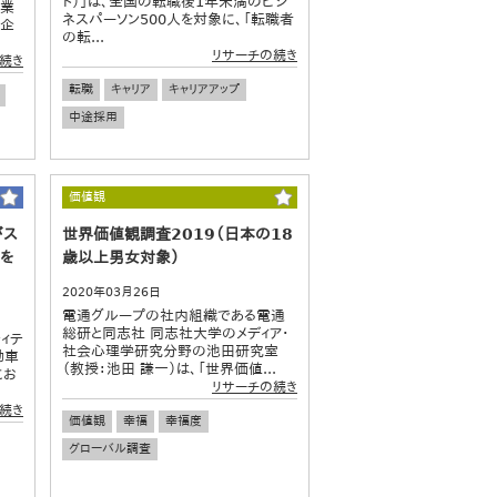
ト）」は、全国の転職後1年未満のビジ
副業
ネスパーソン500人を対象に、「転職者
「企
の転...
リサーチの続き
続き
転職
キャリア
キャリアアップ
中途採用
価値観
がス
世界価値観調査2019（日本の18
ルを
歳以上男女対象）
2020年03月26日
電通グループの社内組織である電通
総研と同志社 同志社大学のメディア・
ィテ
社会心理学研究分野の池田研究室
動車
（教授：池田 謙一）は、「世界価値...
にお
リサーチの続き
続き
価値観
幸福
幸福度
グローバル調査