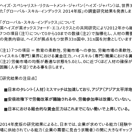
ヘイズ・スペシャリスト・リクルートメント・ジャパン（ヘイズ・ジャパン）は、世
た「グローバル・スキル・インデックス 2014年版」の調査研究結果を発表しま
「グローバル・スキル・インデックス」について
英ヘイズが英オックスフォード・エコノミクスとの共同研究により2012年か
7つの項目（注１）について０から10までの数値（注2）で指標化し、人材の
の発表内容は、ヘイズが拠点をもつ世界33ヵ国中、31ヵ国を対象としています
（注1）７つの項目 = 教育の柔軟性、労働市場への参加、労働市場の柔軟性、
ハイスキル（専門）業界における賃金圧力、ハイスキル（専門）職業における
（注2）労働市場の均衡が最適な状態を5.0とし、0に近づくほど人材の確保
困難（人手不足）である事を示します。
【研究結果の注目点】
■日本のタレント（人材）ミスマッチは加速しており、アジア（アジア太平洋
■安倍政権下で労働改革が議論される中、労働参加率は改善していない。
■日本における総合的な賃金圧力はこれまでにない勢いで上昇している。
2014年度版の研究結果によると、日本では、企業が求めている能力（経験
場に供給されている能力（企業の需要に見合う求職者）の間に大きなギャッ