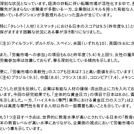
深刻な状況となっています。経済の好転に伴い転職市場が活性化する中で、
職先が決まらない求職者が多数いる一方、企業側はスキルを持った有能な人
続いているポジションが多数現れるといった歪みが生じています。
特に「タレント（人材）ミスマッチ」における日本のスコアは9.5（昨年度9.1
保がますます困難な状況にある事が浮き彫りになりました。
（注3）アイルランド、ポルトガル、スペイン、米国（いずれも10）、英国(9.6)に
また、「労働市場への参加」の項目も6.0と昨年度（5.4）を上回り、女性の
労働参加率は改善しておらず、寧ろ深刻化している傾向を示しました。
更に、「労働市場の柔軟性」のスコアも日本は7.1と高い数値を示しています（
（注4）ブラジル（9.3）、中国（8.0）、フランス（8.0）、コロンビア（7.4）、メキシ
こうした状況を反映して、企業は有能な人材の確保・流出防止に力を入れてお
います。今回の研究結果でも、「全体的な賃金圧力」の項目で日本は8.0と、香港
を示しました。一方、「ハイスキル（専門）業界における賃金圧力のスコア」は2
れは高度な専門性を有する人材以外の一般需要も高いことを示しています。
もう１つ注目すべき点は、世界的に教育水準が高いとされている日本の「教育の
本の教育レベルが高い水準にありながら、企業側の視点において労働市場の
という事を示しています。