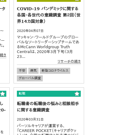
ータ
COVID-19 パンデミックに関する
各国・各世代の意識調査 第２回（世
界14カ国対象）
0～
2020年04月07日
マッキャン・ワールドグループのグロー
ター
バルなソートリーダーシップチームであ
た。
るMcCann Worldgroup Truth
Centralは、2020年3月下旬（３月
続き
23...
リサーチの続き
不安
病気
新型コロナウイルス
グローバル調査
転職
し
転職者の転職後の悩みと相談相手
0-
に関する意識調査
2020年03月31日
パーソルキャリアが運営する、
「CAREER POCKET（キャリアポケッ
女を