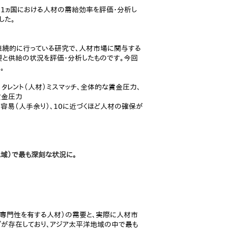
界31ヵ国における人材の需給効率を評価・分析し
した。
ら継続的に行っている研究で、人材市場に関与する
需要と供給の状況を評価・分析したものです。今回
。
タレント（人材）ミスマッチ、全体的な賃金圧力、
賃金圧力
が容易（人手余り）、10に近づくほど人材の確保が
地域）で最も深刻な状況に。
や専門性を有する人材）の需要と、実際に人材市
プが存在しており、アジア太平洋地域の中で最も