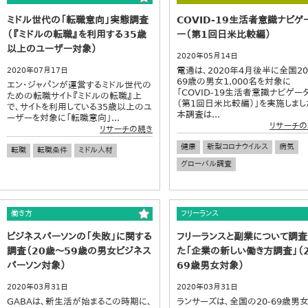
ミドル世代の「転職意向」実態調査
COVID-19生活者意識ナビゲ
（『ミドルの転職』を利用する35歳
ー（第1回日米比較編）
以上のユーザー対象）
2020年05月14日
電通は、2020年4月後半に全国2
2020年07月17日
69歳の男女1,000名を対象に
エン・ジャパンが運営するミドル世代の
「COVID-19生活者意識ナビゲー
ための転職サイト『ミドルの転職』上
（第1回日米比較編）」を実施しまし
で、サイトを利用している35歳以上のユ
本調査は...
ーザーを対象に「転職意向」...
リサーチの
リサーチの続き
健康
新型コロナウイルス
病気
転職
転職条件
ミドル人材
グローバル調査
働き方
フリーランス
ビジネスパーソンの「失敗」に関する
フリーランスと副業について調査
調査（20歳～59歳の男女ビジネス
た「企業の新しい働き方調査」（2
パーソン対象）
69歳男女対象）
2020年03月31日
2020年03月31日
GABAは、新生活が始まるこの時期に、
ランサーズは、全国の20-69歳男