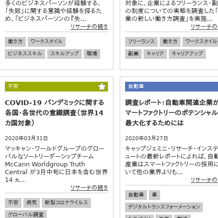
多くのビジネスパーソンが経験する、
対象に、企業によるフリーランス・
「失敗」に関する意識や経験を探るた
の制度についての実態を調査した
め、「ビジネスパーソンの『失...
業の新しい働き方調査」を実施...
リサーチの続き
リサーチの
働き方
ワークスタイル
フリーランス
働き方
ワークスタイル
ビジネススキル
スキルアップ
職場
副業
キャリア
キャリアアップ
不安
自動車
COVID-19 パンデミックに関する
調査レポート：自動車関連企業
各国・各世代の意識調査（世界14
マートファクトリーのポテンシャ
カ国対象）
最大化するためには
2020年03月31日
2020年03月27日
マッキャン・ワールドグループのグロー
キャップジェミニ・リサーチ・インステ
バルなソートリーダーシップチーム
ュートの最新レポートによれば、自
McCann Worldgroup Truth
産業はスマートファクトリーの採用
Central が3月中旬に日本を含む世界
いて他の業界よりも...
14 ヵ...
リサーチの
リサーチの続き
自動車
車
不安
病気
新型コロナウイルス
デジタルトランスフォーメーション
グローバル調査