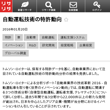
自動運転技術の特許動向
2016年01月20日
特許
車
自動車
自動運転
運転支援システム
イノベーション
R&D
研究開発
経営戦略
企業経営
グローバル調査
トムソン・ロイターは、保有する特許データを基に、自動車業界において注
目されている自動運転技術の特許動向分析の結果を発表しました。
トムソン・ロイターによる分析リポート「自動車業界の技術革新 2016 - 自
動運転車を取り巻く世界のイノベーション動向」では、自動運転に関連す
る3つの技術分野（自律型自動運転、運転者支援、テレマティクス）につい
て詳しく分析し、過去5年間で当3分野から22,000件以上の新たな発明
が創出され、日本を中心としたアジア企業・機関が当分野におけるイノベ
ーションをけん引していることが示されています。