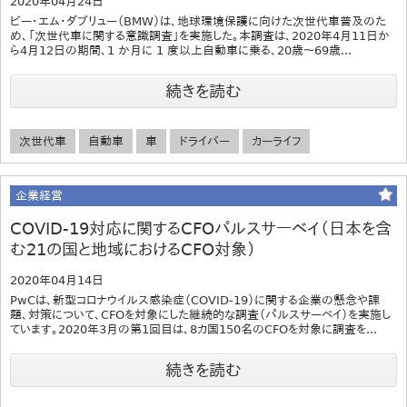
2020年04月24日
ビー・エム・ダブリュー（BMW）は、地球環境保護に向けた次世代車普及のた
め、「次世代車に関する意識調査」を実施した。本調査は、2020年4月11日か
ら4月12日の期間、1 か月に 1 度以上自動車に乗る、20歳～69歳...
続きを読む
次世代車
自動車
車
ドライバー
カーライフ
企業経営
COVID-19対応に関するCFOパルスサーベイ（日本を含
む21の国と地域におけるCFO対象）
2020年04月14日
PwCは、新型コロナウイルス感染症（COVID-19）に関する企業の懸念や課
題、対策について、CFOを対象にした継続的な調査（パルスサーベイ）を実施し
ています。2020年3月の第1回目は、8カ国150名のCFOを対象に調査を...
続きを読む