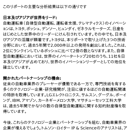
このリポートの主要な分析結果は以下の通りです
日本及びアジアが世界をリード:
自動運転車（自律型自動運転、運転者支援、テレマティクス）のイノベーシ
ョンは、トヨタ、ボッシュ、デンソー、ヒュンダイ、ゼネラルモーターズ、日産を
はじめとした世界中のリーダーにけん引されています。その中でも、日本及
びアジアの活躍が顕著です。トヨタは、本リポートで取り上げた3つの技術
分野において、過去5年間で2,000件以上の発明を創出しました。これは、
2位にランクインしているボッシュに比べて2倍の数となります。また、自律
型自動運転においては、世界のイノベータートップ20社のうち、11社を日
本及びアジアが占めており、世界のイノベーションリーダーとしての地位を
確立しています。
開かれたパートナーシップの機会:
従来の自動車業界のプレーヤーが優勢である一方で、専門技術を有する
多くのテクノロジー企業・研究機関が、注目に値するほどの自動運転関連
の特許を取得しています。LGエレクトロニクス、サムスン、グーグル、ボーイ
ング、IBM、アマゾン、カーネギーメロン大学、マサチューセッツ工科大学
は、過去5年間でかなりの数の自律型自動運転に関する知的財産権を取
得しています。
今後、これらのテクノロジー企業とパートナーシップを組む、自動車業界の
企業が増えるでしょう。トムソン・ロイター IP & Scienceのアナリストは、ア