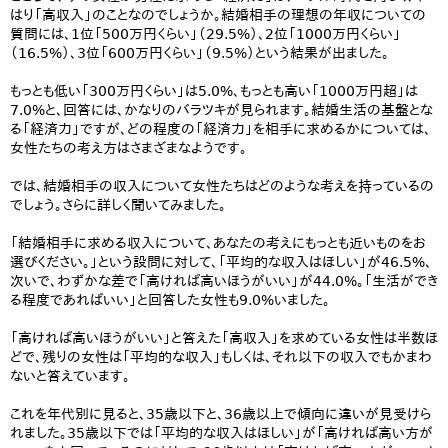
はり「高収入」のことなのでしょうか。結婚相手の理想の年収についての
質問には、1位「500万円くらい」（29.5%）、2位「1000万円くらい」
（16.5%）、3位「600万円くらい」（9.5%）という結果が出ました。
もっとも低い「300万円くらい」は5.0%、もっとも高い「1000万円超」は
7.0%と、回答には、かなりのバラツキが見られます。結婚生活の基盤とな
る「経済力」ですが、どの程度の「経済力」を相手に求めるかについては、
女性たちの考え方はさまざまなようです。
では、結婚相手の収入について女性たちはどのような考えを持っているの
でしょう。さらに詳しく聞いてみました。
「結婚相手に求める収入について、あなたの考えにもっとも近いものをお
選びください。」という設問に対して、「平均的な収入はほしい」が46.5%、
次いで、わずかな差で「高ければ高いほうがいい」が44.0%。「生活ができ
る程度であればいい」と回答した女性も9.0%いました。
「高ければ高いほうがいい」と答えた「高収入」を求めている女性は半数ほ
どで、残りの女性は「平均的な収入」もしくは、それ以下の収入でもかまわ
ないと答えています。
これを年代別に見ると、35歳以下と、36歳以上で傾向に違いが見受けら
れました。35歳以下では「平均的な収入はほしい」が「高ければ高い方が