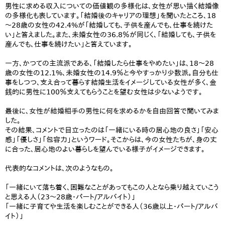
男性に求める収入についての価値観の多様化は、女性が思い描く結婚像
の多様化も表しています。「結婚後のキャリアの理想」を聞いたところ、18
～28歳の女性の42.4%が「結婚しても、子供を産んでも、仕事を続けた
い」と答えました。また、未婚女性の36.8％が同じく、「結婚しても、子供を
産んでも、仕事を続けたい」と答えています。
一方、かつての主流派である、「結婚したら仕事をやめたい」は、18～28
歳の女性の12.1%、未婚女性の14.9％と今やすっかり少数派。自分も仕
事をしつつ、支え合って暮らす結婚生活をイメージしている女性が多く、金
銭的に男性に100％支えてもらうことを望む女性は少ないようです。
最後に、女性が結婚相手の男性に何を求めるかを自由回答で聞いてみま
した。
その結果、コメントで目立ったのは「一緒にいる時の居心地の良さ」「安心
感」「優しさ」「包容力」というワード。そこからは、今の女性たちが、身の丈
に合った、居心地のよい暮らしを望んでいる様子がイメージできます。
代表的なコメントは、次のようなもの。
「一緒にいて落ち着く、困難なことがあってもこの人となら乗り越えていこう
と思える人（23～28歳・パート/アルバイト）」
「一緒に子育てや生活を楽しむことができる人（36歳以上・パート/アルバ
イト）」