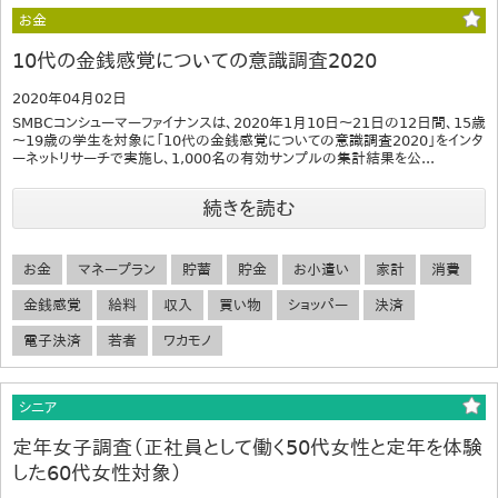
お金
10代の金銭感覚についての意識調査2020
2020年04月02日
SMBCコンシューマーファイナンスは、2020年1月10日～21日の12日間、15歳
～19歳の学生を対象に「10代の金銭感覚についての意識調査2020」をインタ
ーネットリサーチで実施し、1,000名の有効サンプルの集計結果を公...
続きを読む
お金
マネープラン
貯蓄
貯金
お小遣い
家計
消費
金銭感覚
給料
収入
買い物
ショッパー
決済
電子決済
若者
ワカモノ
シニア
定年女子調査（正社員として働く50代女性と定年を体験
した60代女性対象）