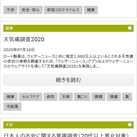
不安
安全・安心
新型コロナウイルス
健康
健康
天気痛調査2020
2020年07月16日
ロート製薬は、ウェザーニューズと共に推定1,000万人以上いるとされる天気痛
の症状の実態を調査するため、「ウェザーニュース」アプリおよびウェザーニュー
スのウェブサイトを通して「天気痛調査2020」を実施しま...
続きを読む
健康
セルフケア
病気
天候
肩こり
腰痛
頭痛
薬
市販薬
不安
日本人の不安に関する意識調査（20代以上男女対象）