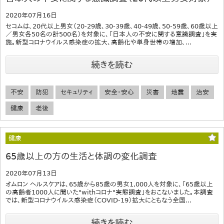
2020年07月16日
セコムは、20代以上男女（20-29歳、30-39歳、40-49歳、50-59歳、60歳以上
／男女各50名の計500名）を対象に、「日本人の不安に関する意識調査」を実
施。新型コロナウイルス感染症の拡大、高齢化や単身世帯の増加、...
続きを読む
不安
防犯
セキュリティ
安全・安心
災害
地震
治安
健康
老後
健康
65歳以上の方の生活と体調の変化調査
2020年07月13日
オムロン ヘルスケアは、65歳から85歳の男女1,000人を対象に、「65歳以上
の高齢者1000人に聞いた"withコロナ"実態調査」をおこないました。本調査
では、新型コロナウイルス感染症（COVID-19）拡大にともなう全国...
続きを読む