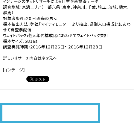
インテージのネットリサーチによる自主企画調査データ
調査地域：京浜エリア（一都六県：東京、神奈川、千葉、埼玉、茨城、栃木、
群馬）
対象者条件：20〜59歳の男女
標本抽出方法：弊社「マイティモニター」より抽出、県別人口構成比にあわ
せて調査票配信
ウェイトバック：性×年代構成比にあわせてウェイトバック集計
標本サイズ：5816s
調査実施時期：2016年12月26日～2016年12月28日
詳しいリサーチ内容はネタ元へ
[
インテージ
]