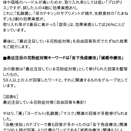
味や価格のハードルが高いためか、取り入れ率としては低い「プロポリ
ス」ですが、試した人の4割に効果実感あり。
これに「乳酸菌」、「茶カテキン」のサプリメントが続き、生鮮食材の「たまね
ぎ」も3割の効果実感が。
取り入れ率が２番目に高かった「甜茶」は、効果実感としては26%にとど
まっています。
最後に、「最近注目している花粉症対策」を自由回答形式でたずねた結果
をご紹介します。
■最近注目の花粉症対策キーワードは「舌下免疫療法」「減感作療法」
次の数表は「最近注目している花粉症対策」として挙げられた回答を整理
したもの。
50人以上の人が回答したワードと、それに関連するものをグループ化して
います。
［図表6］
最近注目している花粉症対策（自由回答を集計）
やはり、「薬」「ヨーグルト/乳酸菌」「マスク」関連の回答が多数挙げられま
した。
「治療/受診」カテゴリーで最も回答が多かったのは「舌下免疫療法」関連
で100人超が回答。より広義なワードである「減感作療法」関連も31人、