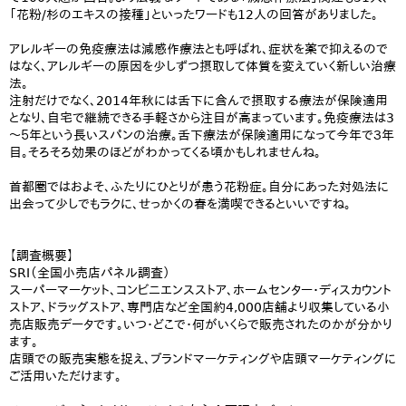
「花粉/杉のエキスの接種」といったワードも12人の回答がありました。
アレルギーの免疫療法は減感作療法とも呼ばれ、症状を薬で抑えるので
はなく、アレルギーの原因を少しずつ摂取して体質を変えていく新しい治療
法。
注射だけでなく、2014年秋には舌下に含んで摂取する療法が保険適用
となり、自宅で継続できる手軽さから注目が高まっています。免疫療法は3
～５年という長いスパンの治療。舌下療法が保険適用になって今年で３年
目。そろそろ効果のほどがわかってくる頃かもしれませんね。
首都圏ではおよそ、ふたりにひとりが患う花粉症。自分にあった対処法に
出会って少しでもラクに、せっかくの春を満喫できるといいですね。
【調査概要】
SRI（全国小売店パネル調査）
スーパーマーケット、コンビニエンスストア、ホームセンター・ディスカウント
ストア、ドラッグストア、専門店など全国約4,000店舗より収集している小
売店販売データです。いつ・どこで・何がいくらで販売されたのかが分かり
ます。
店頭での販売実態を捉え、ブランドマーケティングや店頭マーケティングに
ご活用いただけます。