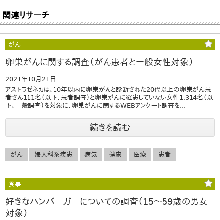
関連リサーチ
がん
卵巣がんに関する調査（がん患者と一般女性対象）
2021年10月21日
アストラゼネカは、10年以内に卵巣がんと診断された20代以上の卵巣がん患
者さん111名（以下、患者調査）と卵巣がんに罹患していない女性1,314名（以
下、一般調査）を対象に、卵巣がんに関するWEBアンケート調査を...
続きを読む
がん
婦人科系疾患
病気
健康
医療
患者
食事
好きなハンバーガーについての調査（15～59歳の男女
対象）