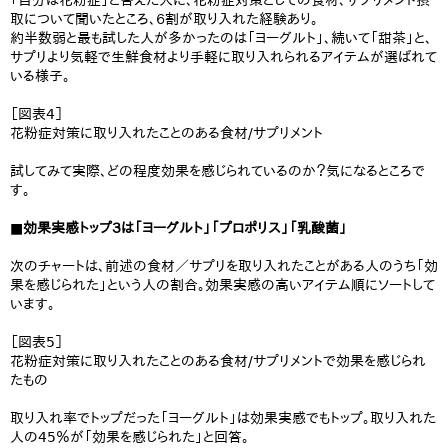
「自分は花粉症」と答えた人に、花粉症対策としての食材、サプリメント摂
取について聞いたところ、６割が取り入れた経験あり。
約半数弱と最も試した人が多かったのは「ヨーグルト」、続いて「甜茶」と、
サプリより気軽で生鮮食材より手軽に取り入れられるアイテムが選ばれて
いる様子。
［図表4］
花粉症対策に取り入れたことのある食材/サプリメント
試してみて実際、どの程度効果を感じられているのか？気になるところで
す。
■効果実感トップ３は「ヨーグルト」「プロポリス」「乳酸菌」
次のチャートは、前述の食材／サプリを取り入れたことがある人のうち「効
果を感じられた」という人の割合。効果実感の高いアイテム順にソートして
います。
［図表5］
花粉症対策に取り入れたことのある食材/サプリメントで効果を感じられ
たもの
取り入れ率でトップだった「ヨーグルト」は効果実感でもトップ。取り入れた
人の45％が「効果を感じられた」と回答。