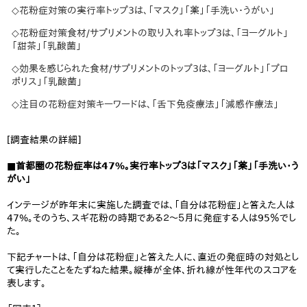
◇花粉症対策の実行率トップ3は、「マスク」「薬」「手洗い・うがい」
◇花粉症対策食材/サプリメントの取り入れ率トップ3は、「ヨーグルト」
「甜茶」「乳酸菌」
◇効果を感じられた食材/サプリメントのトップ3は、「ヨーグルト」「プロ
ポリス」「乳酸菌」
◇注目の花粉症対策キーワードは、「舌下免疫療法」「減感作療法」
[調査結果の詳細]
■首都圏の花粉症率は47%。実行率トップ３は「マスク」「薬」「手洗い・う
がい」
インテージが昨年末に実施した調査では、「自分は花粉症」と答えた人は
47%。そのうち、スギ花粉の時期である２～５月に発症する人は95％でし
た。
下記チャートは、「自分は花粉症」と答えた人に、直近の発症時の対処とし
て実行したことをたずねた結果。縦棒が全体、折れ線が性年代のスコアを
表します。