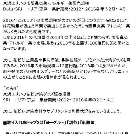
京浜エリアの市販鼻炎薬・アレルギー薬販売規模
Data：SRI エリア：京浜 集計期間：2012～2016各年の2月～4月
2016年と2013年の市場規模が大きいのが目につきます。実は2013年
は花粉量が過去5年間で突出して多かった年。市販鼻炎薬・アレルギー薬
がよく売れたのも納得です。
しかし2016年の花粉量は2013年の半分ほど。にも関わらず、市販鼻炎
薬・アレルギー薬の市場規模は2013年を上回り、100億円に迫る勢いと
なっています。
次に、花粉防止用品や鼻洗浄液、鼻腔拡張テープといった対策グッズを見
てみると、2016年の市場規模は12億円超。2013年には及びませんが、
肌や髪用の花粉防止スプレーなどの新商品がヒットするなど、バラエティ
の広がりとともに市場の活性化が見られました。
［図表3］
京浜エリアの花粉対策グッズ販売規模
SRI エリア：京浜 集計期間：2012～2016各年の2月～4月
次に、花粉症対策食材やサプリメントの利用状況をみていきましょう。
■取り入れ率トップ３は「ヨーグルト」「甜茶」「乳酸菌」