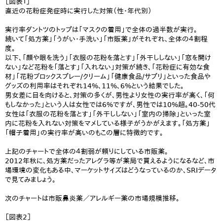
［図表１］
直近の花粉症発症時に実行した対策（性・年代別）
実行率ダントツのトップは「マスクの着用」で全体の過半数が実行。
続いて「処方薬」「うがい・手洗い」「市販薬」がそれぞれ、全体の４割程
度。
以下、「顏や眼を洗う」「衣服の花粉を落とす」「外干ししない」「窓を開け
ない」など花粉を「落とす」「入れない」対策が続き、「花粉症に有効な食
材」「花粉ブロックスプレー/クリーム」「健康食品/サプリ」といった食品や
グッズの利用率はそれぞれ14%、11%、6%という結果でした。
男女差に目を向けると、対策の多くが、男性より女性の実行率が高く、「何
もしなかった」という人は女性では6%ですが、男性では10%超。40-50代
女性は「衣服の花粉を落とす」「外干ししない」「室内の掃除」といった室
内に花粉を入れない対策をマメしている様子がうかがえます。「処方薬」
「帽子着用」の実行率が高いのもこの層に特徴的です。
上記のチャートで全体の４割弱が頼りにしている市販薬。
2012年秋に、処方薬だったアレグラ等が薬局で買えるようになるなど、市
場環境の変化もある中、マーケットサイズはどうなっているのか、SRIデータ
で見てみましょう。
次のチャートは市販鼻炎薬／アレルギー薬の市場規模推移。
［図表2］