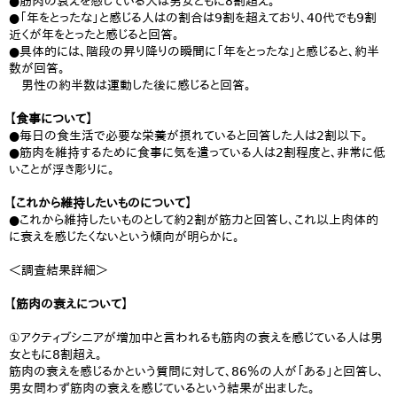
●筋肉の衰えを感じている人は男女ともに8割超え。
●「年をとったな」と感じる人はの割合は9割を超えており、40代でも9割
近くが年をとったと感じると回答。
●具体的には、階段の昇り降りの瞬間に「年をとったな」と感じると、約半
数が回答。
男性の約半数は運動した後に感じると回答。
【食事について】
●毎日の食生活で必要な栄養が摂れていると回答した人は2割以下。
●筋肉を維持するために食事に気を遣っている人は2割程度と、非常に低
いことが浮き彫りに。
【これから維持したいものについて】
●これから維持したいものとして約2割が筋力と回答し、これ以上肉体的
に衰えを感じたくないという傾向が明らかに。
＜調査結果詳細＞
【筋肉の衰えについて】
①アクティブシニアが増加中と言われるも筋肉の衰えを感じている人は男
女ともに8割超え。
筋肉の衰えを感じるかという質問に対して、86％の人が「ある」と回答し、
男女問わず筋肉の衰えを感じているという結果が出ました。