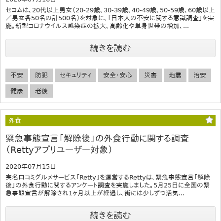
セコムは、20代以上男女（20-29歳、30-39歳、40-49歳、50-59歳、60歳以上
／男女各50名の計500名）を対象に、「日本人の不安に関する意識調査」を実
施。新型コロナウイルス感染症の拡大、高齢化や単身世帯の増加、...
続きを読む
不安
防犯
セキュリティ
安全・安心
災害
地震
治安
健康
老後
外食
緊急事態宣言「解除後」の外食行動に関する調査
（Rettyアプリユーザー対象）
2020年07月15日
実名口コミグルメサービス「Retty」を運営するRettyは、緊急事態宣言「解除
後」の外食行動に関するアンケート調査を実施しました。5月25日に全国の緊
急事態宣言が解除され1ヶ月以上が経過し、街には少しずつ活気...
続きを読む