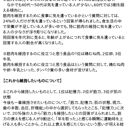
なかでも40代～50代は気を遣っている人が少ない。60代では3割を超
える傾向に。
筋肉を維持するために食事に気を遣っているかという質問に対しては、
24%の人だけが気を遣っているという回答が得られました。食生活の中
で栄養が不足している人が多い中でも、特に筋肉の維持に気を遣ってい
る人の少なさが浮き彫りになりました。
同回答を年代別に見ると、年齢が上がるにつれて食事に気を遣っていると
回答する人の割合が高くなりました。
③筋肉を維持するのに役立つと思う食品の１位は鶏むね肉、2位卵、3位
牛乳
筋肉を維持するために役立つと思う食品はという質問に対して、鶏むね肉
や卵・牛乳といった、タンパク質の多い食材が並びました。
【これから維持したいものについて】
①これから維持したいものとして、1位は記憶力、２位が筋力、3位が肌の
状態
今後も一番維持させたいものについて、「筋力、記憶力、肌の状態、視力、
歯の本数、血圧、肝機能」の中から選択してもらったところ、「記憶力」に次
いで、２０％強の人から「筋力」を維持したいとの回答がえられました。筋
力の衰えを感じる人が９割近く、「年を取った」と感じる瞬間に運動時を上
げる人も多いことから、これ以上衰えを感じたくないという思いが伺える結