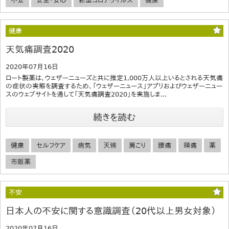
不安
安全・安心
新型コロナウイルス
健康
健康
天気痛調査2020
2020年07月16日
ロート製薬は、ウェザーニューズと共に推定1,000万人以上いるとされる天気痛
の症状の実態を調査するため、「ウェザーニュース」アプリおよびウェザーニュー
スのウェブサイトを通して「天気痛調査2020」を実施しま...
続きを読む
健康
セルフケア
病気
天候
肩こり
腰痛
頭痛
薬
市販薬
不安
日本人の不安に関する意識調査（20代以上男女対象）
2020年07月16日