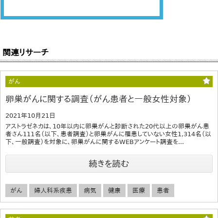
関連リサーチ
がん
卵巣がんに関する調査（がん患者と一般女性対象）
2021年10月21日
アストラゼネカは、10年以内に卵巣がんと診断された20代以上の卵巣がん患
者さん111名（以下、患者調査）と卵巣がんに罹患していない女性1,314名（以
下、一般調査）を対象に、卵巣がんに関するWEBアンケート調査を...
続きを読む
がん
婦人科系疾患
病気
健康
医療
患者