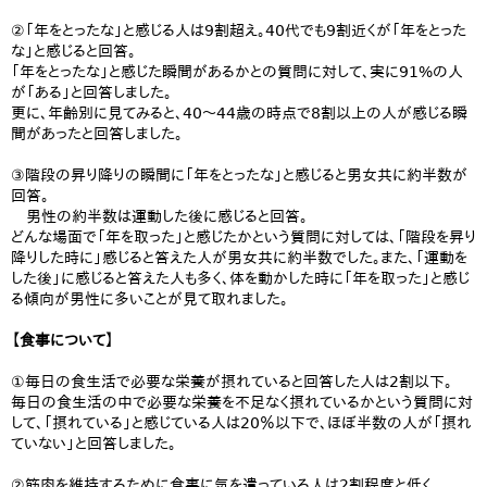
②「年をとったな」と感じる人は9割超え。40代でも9割近くが「年をとった
な」と感じると回答。
「年をとったな」と感じた瞬間があるかとの質問に対して、実に91%の人
が「ある」と回答しました。
更に、年齢別に見てみると、40～44歳の時点で8割以上の人が感じる瞬
間があったと回答しました。
③階段の昇り降りの瞬間に「年をとったな」と感じると男女共に約半数が
回答。
男性の約半数は運動した後に感じると回答。
どんな場面で「年を取った」と感じたかという質問に対しては、「階段を昇り
降りした時に」感じると答えた人が男女共に約半数でした。また、「運動を
した後」に感じると答えた人も多く、体を動かした時に「年を取った」と感じ
る傾向が男性に多いことが見て取れました。
【食事について】
①毎日の食生活で必要な栄養が摂れていると回答した人は2割以下。
毎日の食生活の中で必要な栄養を不足なく摂れているかという質問に対
して、「摂れている」と感じている人は20％以下で、ほぼ半数の人が「摂れ
ていない」と回答しました。
②筋肉を維持するために食事に気を遣っている人は2割程度と低く、