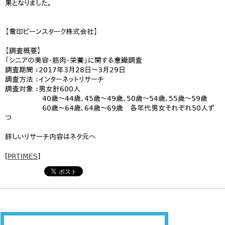
果となりました。
【雪印ビーンスターク株式会社】
【調査概要】
「シニアの美容・筋肉・栄養」に関する意識調査
調査期間 ：2017年3月28日～3月29日
調査方法 ：インターネットリサーチ
調査対象 ：男女計600人
40歳～44歳、45歳～49歳、50歳～54歳、55歳～59歳
60歳～64歳、64歳～69歳 各年代男女それぞれ50人ず
つ
詳しいリサーチ内容はネタ元へ
[
PRTIMES
]