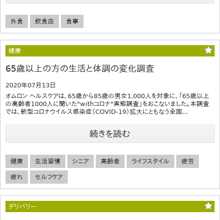
外食
飲食店
食事
健康
65歳以上の方の生活と体調の変化調査
2020年07月13日
オムロン ヘルスケアは、65歳から85歳の男女1,000人を対象に、「65歳以上
の高齢者1000人に聞いた"withコロナ"実態調査」をおこないました。本調査
では、新型コロナウイルス感染症（COVID-19）拡大にともなう全国...
続きを読む
健康
生活習慣
シニア
高齢者
ライフスタイル
疲労
疲れ
セルフケア
デリバリー