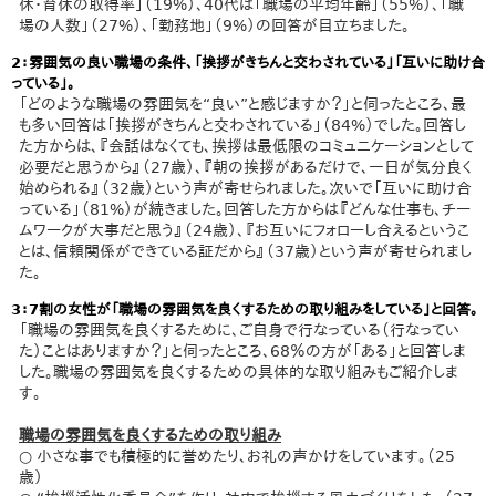
休・育休の取得率」（19%）、40代は「職場の平均年齢」（55%）、「職
場の人数」（27%）、「勤務地」（9%）の回答が目立ちました。
2：雰囲気の良い職場の条件、「挨拶がきちんと交わされている」「互いに助け合
っている」。
「どのような職場の雰囲気を“良い”と感じますか？」と伺ったところ、最
も多い回答は「挨拶がきちんと交わされている」（84%）でした。回答し
た方からは、『会話はなくても、挨拶は最低限のコミュニケーションとして
必要だと思うから』（27歳）、『朝の挨拶があるだけで、一日が気分良く
始められる』（32歳）という声が寄せられました。次いで「互いに助け合
っている」（81%）が続きました。回答した方からは『どんな仕事も、チー
ムワークが大事だと思う』（24歳）、『お互いにフォローし合えるというこ
とは、信頼関係ができている証だから』（37歳）という声が寄せられまし
た。
3：7割の女性が「職場の雰囲気を良くするための取り組みをしている」と回答。
「職場の雰囲気を良くするために、ご自身で行なっている（行なってい
た）ことはありますか？」と伺ったところ、68％の方が「ある」と回答しま
した。職場の雰囲気を良くするための具体的な取り組みもご紹介しま
す。
職場の雰囲気を良くするための取り組み
○ 小さな事でも積極的に誉めたり、お礼の声かけをしています。（25
歳）