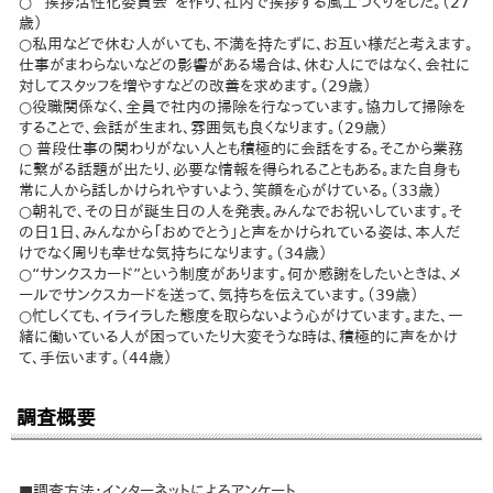
○ “挨拶活性化委員会”を作り、社内で挨拶する風土づくりをした。（27
歳）
○私用などで休む人がいても、不満を持たずに、お互い様だと考えます。
仕事がまわらないなどの影響がある場合は、休む人にではなく、会社に
対してスタッフを増やすなどの改善を求めます。（29歳）
○役職関係なく、全員で社内の掃除を行なっています。協力して掃除を
することで、会話が生まれ、雰囲気も良くなります。（29歳）
○ 普段仕事の関わりがない人とも積極的に会話をする。そこから業務
に繋がる話題が出たり、必要な情報を得られることもある。また自身も
常に人から話しかけられやすいよう、笑顔を心がけている。（33歳）
○朝礼で、その日が誕生日の人を発表。みんなでお祝いしています。そ
の日1日、みんなから「おめでとう」と声をかけられている姿は、本人だ
けでなく周りも幸せな気持ちになります。（34歳）
○“サンクスカード”という制度があります。何か感謝をしたいときは、メ
ールでサンクスカードを送って、気持ちを伝えています。（39歳）
○忙しくても、イライラした態度を取らないよう心がけています。また、一
緒に働いている人が困っていたり大変そうな時は、積極的に声をかけ
て、手伝います。（44歳）
調査概要
■調査方法：インターネットによるアンケート