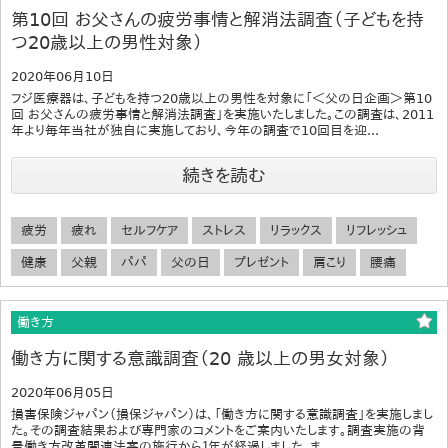
第10回 お父さんの疲労事情と解消法調査（子どもを持
つ20歳以上の男性対象）
2020年06月10日
フジ医療器は、子どもを持つ20歳以上の男性を対象に「＜父の日企画＞第10
回 お父さんの疲労事情と解消法調査」を実施いたしました。この調査は、2011
年より毎年当社が独自に実施しており、今年の調査で10回目を迎...
続きを読む
疲労
疲れ
セルフケア
ストレス
リラックス
リフレッシュ
健康
父親
パパ
父の日
プレゼント
肩こり
腰痛
働き方
働き方に関する意識調査（20 歳以上の男女対象）
2020年06月05日
損害保険ジャパン（損保ジャパン）は、「働き方に関する意識調査」を実施しまし
た。その調査結果および専門家のコメントをご案内いたします。調査実施の背
景働き方改革関連法案の施行から１年が経過しました。ま...