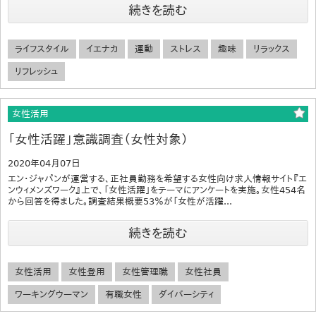
続きを読む
ライフスタイル
イエナカ
運動
ストレス
趣味
リラックス
リフレッシュ
女性活用
「女性活躍」意識調査（女性対象）
2020年04月07日
エン・ジャパンが運営する、正社員勤務を希望する女性向け求人情報サイト『エ
ンウィメンズワーク』上で、「女性活躍」をテーマにアンケートを実施。女性454名
から回答を得ました。調査結果概要53％が「女性が活躍...
続きを読む
女性活用
女性登用
女性管理職
女性社員
ワーキングウーマン
有職女性
ダイバーシティ