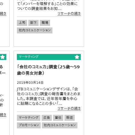
場の
て「メンバーを理解する」ことの効果に
ついての調査結果をお知...
続き
リサーチの続き
上司
部下
職場
社内コミュニケーション
マーケティング
る
「会社のコミュ力」調査（25歳～59
パー
歳の男女対象）
2019年03月14日
JTBコミュニケーションデザインは、「会
社のコミュ力」調査の報告書をまとめま
ィ･
した。本調査では、近年若年層を中心
歳の
に話題になることの多い「...
新
リサーチの続き
続き
マーケティング
広告
宣伝
販促
プロモーション
社内コミュニケーション