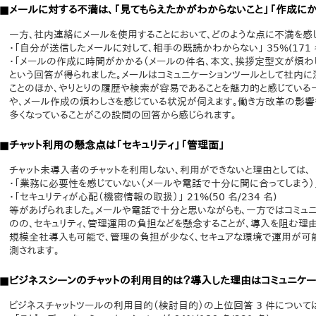
■メールに対する不満は、「見てもらえたかがわからないこと」「作成に
一方、社内連絡にメールを使用することにおいて、どのような点に不満を感じ
・「自分が送信したメールに対して、相手の既読かわからない」 35%(171 名
・「メールの作成に時間がかかる（メールの件名、本文、挨拶定型文が煩わしい）」 
という回答が得られました。メールはコミュニケーションツールとして社内に
ことのほか、やりとりの履歴や検索が容易であることを魅力的と感じてい
や、メール作成の煩わしさを感じている状況が伺えます。働き方改革の影響
多くなっていることがこの設問の回答から感じられます。
■チャット利用の懸念点は「セキュリティ」「管理面」
チャット未導入者のチャットを利用しない、利用ができないと理由としては、
・「業務に必要性を感じていない（メールや電話で十分に間に合ってしまう）」 35
・「セキュリティが心配（機密情報の取扱）」 21%(50 名/234 名)
等があげられました。メールや電話で十分と思いながらも、一方ではコミュ
のの、セキュリティ、管理運用の負担などを懸念することが、導入を阻む理由
規模全社導入も可能で、管理の負担が少なく、セキュアな環境で運用が可
測されます。
■ビジネスシーンのチャットの利用目的は？導入した理由はコミュニケ
ビジネスチャットツールの利用目的（検討目的）の上位回答 3 件について