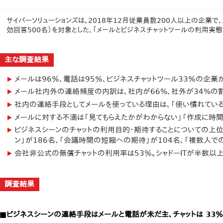
サイバーソリューションズは、2018年12月従業員数200人以上の企業で
効回答500名）を対象とした、「メールとビジネスチャットツールの利用実態
主な調査結果
メールは96％、電話は95％、ビジネスチャットツール33％の企業
メール社内外の連絡頻度の内訳は、社内が66%、社外が34%の
社内の連絡手段としてメールを使っている理由は、「使い慣れている
メールに対する不満は「見てもらえたかがわからない」「作成に時間
ビジネスシーンのチャットの利用目的・期待することについての上位
ン」が186名、「会議時間の短縮への期待」が104名、「複数人で
会社非公式の無償チャットの利用率は53％。シャドーITが半数以
調査結果
■ビジネスシーンの連絡手段はメールと電話が未だ主、チャットは 33