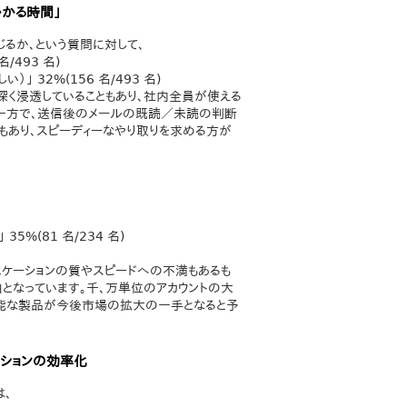
かかる時間」
るか、という質問に対して、
/493 名)
32%(156 名/493 名)
深く浸透していることもあり、社内全員が使える
る一方で、送信後のメールの既読／未読の判断
もあり、スピーディーなやり取りを求める方が
%(81 名/234 名)
ニケーションの質やスピードへの不満もあるも
となっています。千、万単位のアカウントの大
能な製品が今後市場の拡大の一手となると予
ーションの効率化
は、