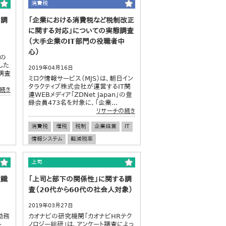
消費税
る調
「企業における消費税など税制改正
に関する対応」についての実態調査
（大手企業のIT部門の役職者中
心）
ルの
した
2019年04月16日
調査
ミロク情報サービス（MJS）は、朝日イン
タラクティブ株式会社が運営するIT関
続き
連WEBメディア「ZDNet Japan」の登
録会員473名を対象に、「企業...
リサーチの続き
消費税
増税
税制
企業経営
IT
情報システム
軽減税率
上司
意識
「上司と部下の関係性」に関する調
査（20代から60代の社会人対象）
2019年03月27日
勤務
カオナビの研究機関「カオナビHRテク
ト
ノロジー総研」は、アンケート調査によっ