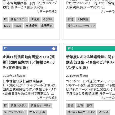
し、市場規模推移・予測、クラウドベンダ
『エンウィメンズワーク』上で、「職
動向、新サービス普及状況等...
人間関係」をテーマにアン...
リサーチの続き
リサーチの
IT
情報システム
IT投資
クラウド
職場
人間関係
IaaS
PaaS
市場規模
市場予測
社内コミュニケーション
IT
職場
企業IT利活用動向調査2019【速
新年度における職場環境に関す
報】（国内企業のIT／情報セキュリ
調査（22歳～49歳のビジネス
ティ責任者対象）
ソン男女対象）
2019年03月26日
2019年03月20日
日本情報経済社会推進協会
コミックシーモア(運営:エヌ･ティ･テ
（JIPDEC）とアイ・ティ・アール（ITR）は、
ソルマーレ)は､全国の22歳～49
国内企業686社のIT／情報セキュリテ
ビジネスパーソン男女1,032人に｢
ィ責任者を対象に共同で実施した「...
年度における職場環境｣をテーマ...
リサーチの続き
リサーチの
IT
情報システム
情報セキュリティ
職場
上司
部下
リスクマネジメント
サイバー犯罪
社内コミュニケーション
ストレス