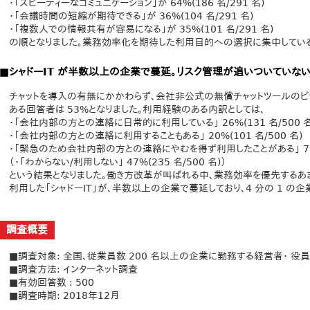
・「スピーディーなコミュニケーション」が 64%(186 名/291 名)
・「会議時間の短縮が期待できる」が 36%(104 名/291 名)
・「複数人での情報共有が容易になる」が 35%(101 名/291 名)
の順となりました。業務効率化を期待した利用目的への選択に集中している
■シャドーIT が半数以上の企業で蔓延。リスク管理が追いついていな
チャットを導入の有無にかかわらず、会社非公式の無償チャットツールの
ある回答者は 53%となりました。利用経験のある内訳としては、
・「会社内部の方との連絡に日常的に利用している」 26%(131 名/500 名
・「会社内部の方との連絡に利用することもある」 20%(101 名/500 名)
・「緊急のため会社内部の方との連絡にやむを得ず利用したことがある」 7%(3
（・「わからない/利用しない」 47%(235 名/500 名)）
という結果となりました。働き方改革が叫ばれる中、業務効率を優先するあ
利用した「シャドーIT」が、半数以上の企業で蔓延しており、4 分の 1 の
調査概要
■調査対象: 全国、従業員数 200 名以上の企業に勤務する経営者・ 役
■調査方法: インターネット調査
■有効回答数 : 500
■調査時期: 2018年12月