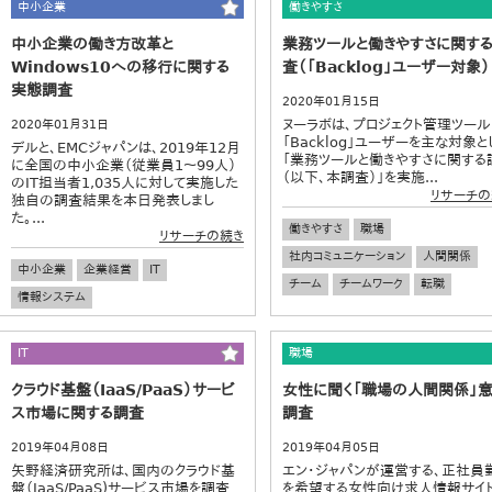
中小企業
働きやすさ
中小企業の働き方改革と
業務ツールと働きやすさに関す
Windows10への移行に関する
査（「Backlog」ユーザー対象）
実態調査
2020年01月15日
ヌーラボは、プロジェクト管理ツー
2020年01月31日
「Backlog」ユーザーを主な対象と
デルと、EMCジャパンは、2019年12月
「業務ツールと働きやすさに関する
に全国の中小企業（従業員1～99人）
（以下、本調査）」を実施...
のIT担当者1,035人に対して実施した
リサーチの
独自の調査結果を本日発表しまし
た。...
働きやすさ
職場
リサーチの続き
社内コミュニケーション
人間関係
中小企業
企業経営
IT
チーム
チームワーク
転職
情報システム
IT
職場
クラウド基盤（IaaS/PaaS）サービ
女性に聞く「職場の人間関係」
ス市場に関する調査
調査
2019年04月08日
2019年04月05日
矢野経済研究所は、国内のクラウド基
エン・ジャパンが運営する、正社員
盤（IaaS/PaaS)サービス市場を調査
を希望する女性向け求人情報サイ