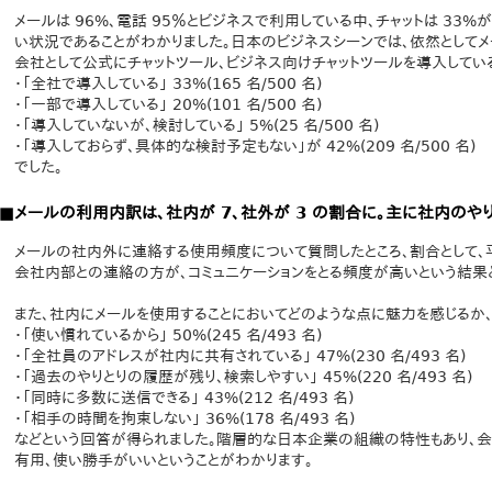
メールは 96%、電話 95％とビジネスで利用している中、チャットは 33
い状況であることがわかりました。日本のビジネスシーンでは、依然として
会社として公式にチャットツール、ビジネス向けチャットツールを導入してい
・「全社で導入している」 33%(165 名/500 名)
・「一部で導入している」 20%(101 名/500 名)
・「導入していないが、検討している」 5%(25 名/500 名)
・「導入しておらず、具体的な検討予定もない」が 42%(209 名/500 名)
でした。
■メールの利用内訳は、社内が 7、社外が 3 の割合に。主に社内のや
メールの社内外に連絡する使用頻度について質問したところ、割合として、平
会社内部との連絡の方が、コミュニケーションをとる頻度が高いという結果と
また、社内にメールを使用することにおいてどのような点に魅力を感じるか、
・「使い慣れているから」 50%(245 名/493 名)
・「全社員のアドレスが社内に共有されている」 47%(230 名/493 名)
・「過去のやりとりの履歴が残り、検索しやすい」 45%(220 名/493 名)
・「同時に多数に送信できる」 43%(212 名/493 名)
・「相手の時間を拘束しない」 36%(178 名/493 名)
などという回答が得られました。階層的な日本企業の組織の特性もあり、
有用、使い勝手がいいということがわかります。