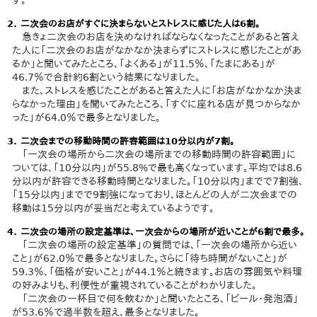
2. 二次会のお店がすぐに決まらないとストレスに感じた人は6割。
急きょ二次会のお店を決めなければならなくなったことがあると答え
た人に「二次会のお店がなかなか決まらずにストレスに感じたことがあ
るか」と聞いてみたところ、「よくある」が11.5％、「たまにある」が
46.7％で合計約6割という結果になりました。
また、ストレスを感じたことがあると答えた人に「お店がなかなか決ま
らなかった理由」を聞いてみたところ、「すぐに座れる店が見つからなか
った」が64.0％で最多となりました。
3. 二次会までの移動時間の許容範囲は10分以内が7割。
「一次会の場所から二次会の場所までの移動時間の許容範囲」に
ついては、「10分以内」が55.8%で最も高くなっています。平均では8.6
分以内が許容できる移動時間となりました。「10分以内」までで7割強、
「15分以内」までで9割強になっており、ほとんどの人が二次会までの
移動は15分以内が妥当だと考えているようです。
4. 二次会の場所の設定基準は、一次会からの場所が近いことが6割で最多。
「二次会の場所の設定基準」の質問では、「一次会の場所から近い
こと」が62.0％で最多となりました。さらに「待ち時間がないこと」が
59.3％、「価格が安いこと」が44.1％と続きます。お店の雰囲気や料理
の好みよりも、利便性が重視されていることがわかりました。
「二次会の一杯目で何を飲むか」と聞いたところ、「ビール・発泡酒」
が53.6％で過半数を超え、最多となりました。