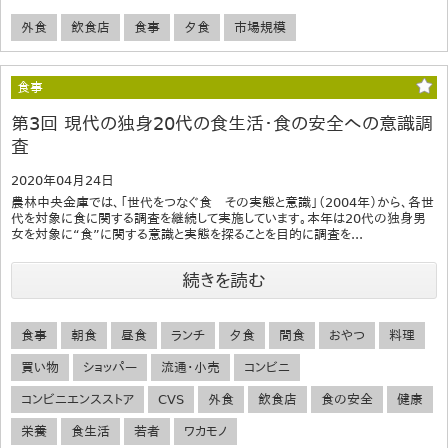
外食
飲食店
食事
夕食
市場規模
食事
第3回 現代の独身20代の食生活・食の安全への意識調
査
2020年04月24日
農林中央金庫では、「世代をつなぐ食 その実態と意識」（2004年）から、各世
代を対象に食に関する調査を継続して実施しています。本年は20代の独身男
女を対象に“食”に関する意識と実態を探ることを目的に調査を...
続きを読む
食事
朝食
昼食
ランチ
夕食
間食
おやつ
料理
買い物
ショッパー
流通・小売
コンビニ
コンビニエンスストア
CVS
外食
飲食店
食の安全
健康
栄養
食生活
若者
ワカモノ