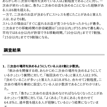
あらかじめ二次会の場所を決めている人は2割程度であることに対し、一
次会が終わった後に、急きょ二次会のお店を決めることになった経験があ
る人は6割を超える。
一方で、二次会のお店が決まらずにストレスを感じたことがあると答えた
人は、およそ6割。
ストレスの理由は「すぐに座れるお店が見つからなかったから」が最多。
二次会までの移動時間の許容範囲は「10分以内」が55.8%で最も高い。
平均では8.6分以内が許容できる移動時間。「10分以内」までで7割強、
「15分以内」までで9割強になる。
調査結果
1. 二次会の場所を決めるようにしている人は２割と少数派。
「飲み会を開催する時、あらかじめ二次会の場所を決めるようにして
いるか」という質問に対して、「毎回決めている」と答えた人は2.9％、
「決めていることが多い」と答えた人は18.8％と、合わせて2割程度。二
次会の場所を事前に設定している人は少数派であることがわかりまし
た。
一方で、「急きょ二次会のお店を決めなければならなくなったことがあ
るか」という質問に対しては、「よくある」「たまにある」を合わせて
64.8％と、過半数を超える人が経験しているという結果になっていま
す。