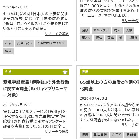
ロート製薬は、ウェザーニューズと
推定1,000万人以上いるとされる
2020年07月17日
痛の症状の実態を調査するため、「
セコムは、第9回「日本人の不安に関す
ザーニュース」アプリおよび...
る意識調査」において、「感染症の拡大
リサーチの
（新型コロナウイルス）」に不安を感じて
いると回答した人を対象...
健康
セルフケア
病気
天候
リサーチの続き
肩こり
腰痛
頭痛
薬
市販薬
不安
安全・安心
新型コロナウイルス
健康
外食
健康
緊急事態宣言「解除後」の外食行動
65歳以上の方の生活と体調の
に関する調査（Rettyアプリユーザ
化調査
ー対象）
2020年07月13日
オムロン ヘルスケアは、65歳から8
2020年07月15日
の男女1,000人を対象に、「65歳
実名口コミグルメサービス「Retty」を
の高齢者1000人に聞いた"with
運営するRettyは、緊急事態宣言「解
ナ"実態調査」をおこないました。...
除後」の外食行動に関するアンケート
リサーチの
調査を実施しました。5月25日に全...
リサーチの続き
健康
生活習慣
シニア
高齢者