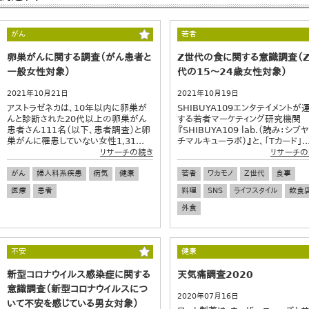
がん
若者
卵巣がんに関する調査（がん患者と
Z世代の食に関する意識調査（
一般女性対象）
代の15～24歳女性対象）
2021年10月21日
2021年10月19日
アストラゼネカは、10年以内に卵巣が
SHIBUYA109エンタテイメントが
んと診断された20代以上の卵巣がん
する若者マーケティング研究機関
患者さん111名（以下、患者調査）と卵
『SHIBUYA109 lab.（読み：シブ
巣がんに罹患していない女性1,31...
チマルキューラボ）』と、「Tカード」..
リサーチの続き
リサーチの
がん
婦人科系疾患
病気
健康
若者
ワカモノ
Z世代
食事
医療
患者
料理
SNS
ライフスタイル
飲食
外食
不安
健康
新型コロナウイルス感染症に関する
天気痛調査2020
意識調査（新型コロナウイルスにつ
2020年07月16日
いて不安を感じている男女対象）