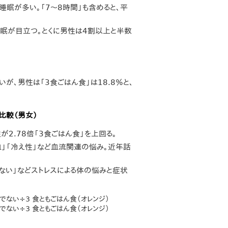
睡眠が多い。「7～8時間」も含めると、平
睡眠が目立つ。とくに男性は4割以上と半数
が、男性は「3食ごはん食」は18.8％と、
比較（男女）
が2.78倍「3食ごはん食」を上回る。
血」「冷え性」など血流関連の悩み。近年話
れない」などストレスによる体の悩みと症状
でない÷3 食ともごはん食（オレンジ）
でない÷3 食ともごはん食（オレンジ）