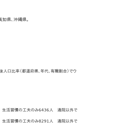
高知県、沖縄県。
の後人口比率（都道府県、年代、有職割合）でウ
5人 生活習慣の工夫のみ6436人 通院以外で
5人 生活習慣の工夫のみ8291人 通院以外で