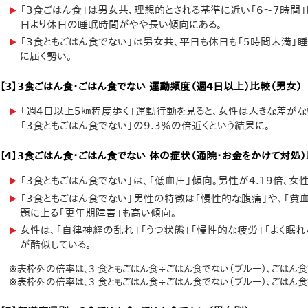
「3食ごはん食」は男女共、理想的とされる基準に近い「6～7時間」
日より休日の睡眠時間がやや長い傾向にある。
「3食ともごはん食でない」は男女共、平日も休日も「5時間未満」
に届く勢い。
【3】3食ごはん食・ごはん食でない 運動頻度（週4日以上）比較（男女）
「週4日以上5㎞程度歩く」運動行動を見ると、女性は大きな差がない
「3食ともごはん食でない」の9.3％の倍近くという結果に。
【4】3食ごはん食・ごはん食でない 体の症状（通院・お金をかけて対処）
「3食ともごはん食でない」は、「低血圧」傾向。男性が4.19倍、女性
「3食ともごはん食でない」男性の特徴は「慢性的な腹痛」や、「貧
題に上る「更年期障害」も高い傾向。
女性は、「自律神経の乱れ」「うつ状態」「慢性的な疲労」「よく眠
が酷似している。
※表枠外の倍率は、3 食ともごはん食÷ごはん食でない（ブルー）、ごはん食
※表枠外の倍率は、3 食ともごはん食÷ごはん食でない（ブルー）、ごはん食