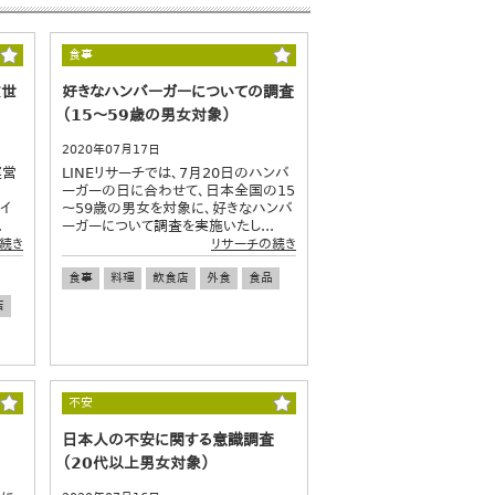
食事
Z世
好きなハンバーガーについての調査
（15～59歳の男女対象）
2020年07月17日
運営
LINEリサーチでは、7月20日のハンバ
ーガーの日に合わせて、日本全国の15
ヤイ
～59歳の男女を対象に、好きなハンバ
.
ーガーについて調査を実施いたし...
続き
リサーチの続き
食事
料理
飲食店
外食
食品
店
不安
日本人の不安に関する意識調査
（20代以上男女対象）