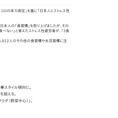
ココロの体力測定」を基に「日本人とストレス性
2では日本人の「食習慣」を取り上げましたが、その
食べない」と答えたストレス性疲労者が、「3食
性6,022人のその他の食習慣や生活習慣に注
食事スタイル傾向に。
を超える。
ラダ（野菜中心）」。