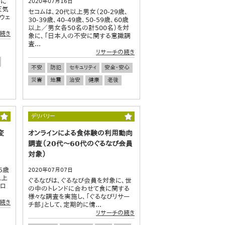
共に
2020年07月16日
天気
セコムは、20代以上男女（20-29歳、
ウェ
30-39歳、40-49歳、50-59歳、60歳
以上／男女各50名の計500名）を対
続き
象に、「日本人の不安に関する意識調
査...
リサーチの続き
不安
防犯
セキュリティ
安全・安心
災害
地震
治安
健康
老後
デリバリー
変
オンラインによる食体験の利用動向
調査（20代～60代のぐるなび会員
対象）
5歳
2020年07月07日
以上
ぐるなびは、ぐるなび会員を対象に、世
コロ
の中のトレンドに合わせて食に関する
様々な調査を実施し、「ぐるなびリサー
続き
チ部」として、定期的に情...
リサーチの続き