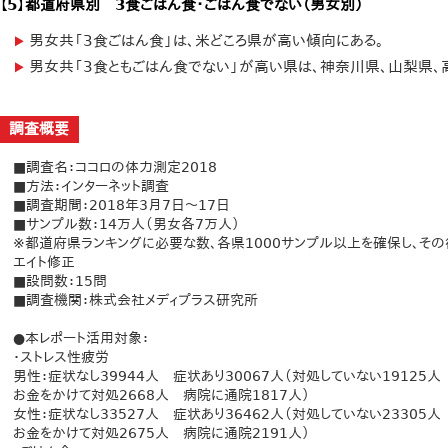
【5】都道府県別 3食ごはん食・ごはん食でない（男女別）
男女共「3食ごはん食」は、米どころ県が高い傾向にある。
男女共「3食ともごはん食でない」が高い県は、神奈川県、山梨県、
調査概要
■調査名：ココロの体力測定2018
■方法：インターネット調査
■調査期間：2018年3月7日～17日
■サンプル数：14万人（男女各7万人）
※都道府県ランキングに必要な数、各県1000サンプル以上を確保し、そ
エイト修正
■設問数：15問
■調査機関：株式会社メディプラス研究所
●本レポート活用対象：
・ストレス性疲労
男性：症状なし39944人 症状あり30067人（対処していない1912
お金をかけて対処2668人 病院に通院1817人）
女性：症状なし33527人 症状あり36462人（対処していない2330
お金をかけて対処2675人 病院に通院2191人）