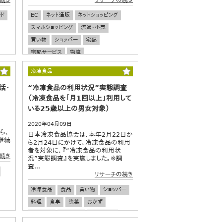
ド
EC
ネット通販
ネットショッピング
スマホショッピング
流通・小売
買い物
ショッパー
宅配
宅配サービス
物流
冷凍食品
活・
“冷凍食品の利用状況”実態調査
（冷凍食品を「月1回以上」利用して
いる25歳以上の男女対象）
2020年04月09日
ら、
日本冷凍食品協会は、本年2月22日か
継続
ら2月24日にかけて、冷凍食品の利用
者を対象に、『“冷凍食品の利用状
続き
況”実態調査』を実施しました。※調
査...
リサーチの続き
冷凍食品
食品
買い物
ショッパー
料理
食事
惣菜
おかず
加工食品
時短料理
流通・小売