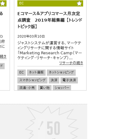
調理器具
キッチン家電
EC
る
Eコマース＆アプリコマース月次定
点調査 2019年総集編 【トレンド
トピック版】
の
2020年03月10日
道府
ジャストシステムが運営する、マーケテ
象に
ィングリサーチに関する情報サイト
「Marketing Research Camp（マー
続き
ケティング・リサーチ・キャンプ）...
リサーチの続き
ド
EC
ネット通販
ネットショッピング
スマホショッピング
決済
電子決済
流通・小売
買い物
ショッパー