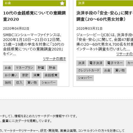
お金
決済
食生活
若者
ワカモノ
10代の金銭感覚についての意識調
決済手段の「安全・安心」に関す
査2020
調査（20～60代男女対象）
2020年04月02日
2020年03月31日
SMBCコンシューマーファイナンスは、
ジェーシービー（JCB）は、決済手段
2020年1月10日～21日の12日間、
「安全・安心」に関して、全国47都
15歳～19歳の学生を対象に「10代の
県の20～60代男女4,700名を対
金銭感覚についての意識調査2020」
インターネット調査を行いました...
をイン...
リサーチの
リサーチの続き
決済
電子決済
電子マネー
カー
お金
マネープラン
貯蓄
貯金
クレジットカード
お金
買い物
お小遣い
家計
消費
金銭感覚
ショッパー
給料
収入
買い物
ショッパー
決済
電子決済
若者
ワカモノ
ーチして）、情報をまとめたリサーチデータ情報サイトです。
、豊富に二次データを掲載しています。
の、マーケターやリサーチャー、研究・開発職、営業企画職、コンサルタントの方々を対象にして