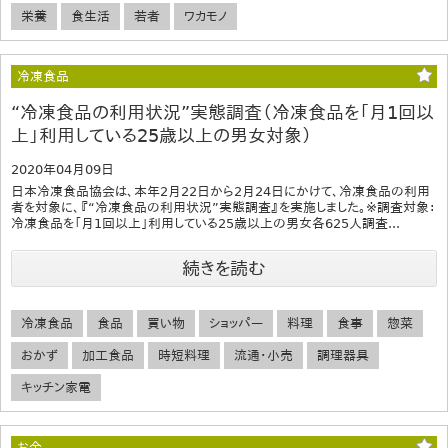
栄養
食生活
若者
ワカモノ
冷凍食品
“冷凍食品の利用状況”実態調査（冷凍食品を「月1回以
上」利用している25歳以上の男女対象）
2020年04月09日
日本冷凍食品協会は、本年2月22日から2月24日にかけて、冷凍食品の利用
者を対象に、『“冷凍食品の利用状況”実態調査』を実施しました。※調査対象：
冷凍食品を「月1回以上」利用している25歳以上の男女各625人調査...
続きを読む
冷凍食品
食品
買い物
ショッパー
料理
食事
惣菜
おかず
加工食品
時短料理
流通・小売
調理器具
キッチン家電
お金