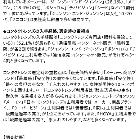
利用しているメーカーは、「ジョンソン・エンド・ジョンソン」（28.1％）、「メニ
コン」（18.4％）の他、「ボシュロム」「チバビジョン」「シード」などが1割弱
で上位にあがっています。「ジョンソン・エンド・ジョンソン」は女性10・20
代、「メニコン」は男性高年齢層で多い傾向です。
◆コンタクトレンズの入手経路、選定時の重視点
コンタクトレンズの入手経路は「コンタクトレンズ専門店（眼科を併設して
いる）」（52.1％）が最も多く、「通信販売・インターネット販売」「眼科医
院」が各2割で続きます。『ジョンソン・エンド・ジョンソン』『ボシュロム』『チ
バビジョン』主利用者では「通信販売・インターネット販売」がそれぞれ3～
4割と多くなっています。
コンタクトレンズ選定時の重視点は、「販売価格が安い」「メーカー、商品ブ
ランド」「装着感」「安全性」の順で多くなっています。「装着感」「安全性」
「眼への負担の少なさ」「手入れのしやすさ」は、女性が男性を10～14ポ
イント上回ります。ハードコンタクトレンズ利用者は「酸素透過率の高さ」
「耐久性」を重視する人が多くみられます。『ジョンソン・エンド・ジョンソン』
『メニコン』『日本コンタクトレンズ』主利用者では「メーカー、商品ブラン
ド」、『クーパービジョン』主利用者では「装着感」、『東レ』主利用者では
「酸素透過率の高さ」が1位にあがっています。また、『HOYA』主利用者で
は「酸素透過率の高さ」「手入れのしやすさ」なども多くなっています。
【調査結果】