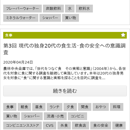
フレーバーウォーター
炭酸飲料
水
飲料水
ミネラルウォーター
ショッパー
買い物
食事
第3回 現代の独身20代の食生活・食の安全への意識調
査
2020年04月24日
農林中央金庫では、「世代をつなぐ食 その実態と意識」（2004年）から、各世
代を対象に食に関する調査を継続して実施しています。本年は20代の独身男
女を対象に“食”に関する意識と実態を探ることを目的に調査を...
続きを読む
食事
朝食
昼食
ランチ
夕食
間食
おやつ
料理
買い物
ショッパー
流通・小売
コンビニ
コンビニエンスストア
CVS
外食
飲食店
食の安全
健康