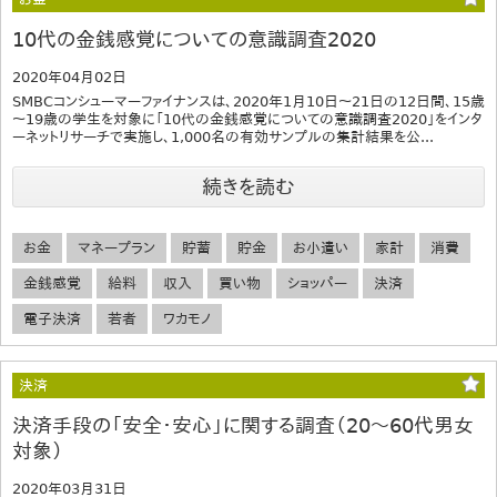
10代の金銭感覚についての意識調査2020
2020年04月02日
SMBCコンシューマーファイナンスは、2020年1月10日～21日の12日間、15歳
～19歳の学生を対象に「10代の金銭感覚についての意識調査2020」をインタ
ーネットリサーチで実施し、1,000名の有効サンプルの集計結果を公...
続きを読む
お金
マネープラン
貯蓄
貯金
お小遣い
家計
消費
金銭感覚
給料
収入
買い物
ショッパー
決済
電子決済
若者
ワカモノ
決済
決済手段の「安全・安心」に関する調査（20～60代男女
対象）
2020年03月31日