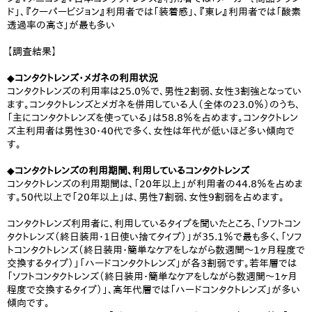
ド」、『クーパービジョン』利用者では「装着感」、『東レ』利用者では「酸素
透過率の高さ」が最も多い
【調査結果】
◆コンタクトレンズ・メガネの利用状況
コンタクトレンズの利用率は25.0％で、男性2割弱、女性3割強となってい
ます。コンタクトレンズとメガネを併用している人（全体の23.0％）のうち、
「主にコンタクトレンズを使っている」は58.8％を占めます。コンタクトレン
ズ主利用者は男性30・40代で多く、女性は年代が低いほど多い傾向で
す。
◆コンタクトレンズの利用期間、利用しているコンタクトレンズ
コンタクトレンズの利用期間は、「20年以上」が利用者の44.8％を占めま
す。50代以上で「20年以上」は、男性7割弱、女性9割弱を占めます。
コンタクトレンズ利用者に、利用しているタイプを聞いたところ、「ソフトコン
タクトレンズ（終日装用・1日使い捨てタイプ）」が35.1％で最も多く、「ソフ
トコンタクトレンズ（終日装用・簡単なケアをしながら数週間～1ヶ月程度で
交換するタイプ）」「ハードコンタクトレンズ」が各3割弱です。若年層では
「ソフトコンタクトレンズ（終日装用・簡単なケアをしながら数週間～1ヶ月
程度で交換するタイプ）」、高年代層では「ハードコンタクトレンズ」が多い
傾向です。