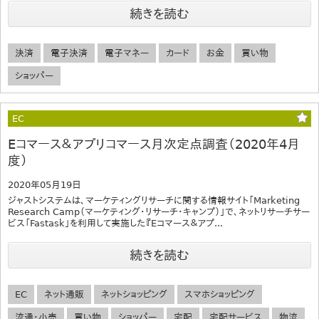
続きを読む
決済
電子決済
電子マネー
カード
お金
買い物
ショッパー
EC
Eコマース＆アプリコマース月次定点調査（2020年4月
度）
2020年05月19日
ジャストシステムは、マーケティングリサーチに関する情報サイト「Marketing
Research Camp（マーケティング・リサーチ・キャンプ）」で、ネットリサーチサー
ビス「Fastask」を利用して実施した『Eコマース＆アプ...
続きを読む
EC
ネット通販
ネットショッピング
スマホショッピング
流通・小売
買い物
ショッパー
宅配
宅配サービス
物流