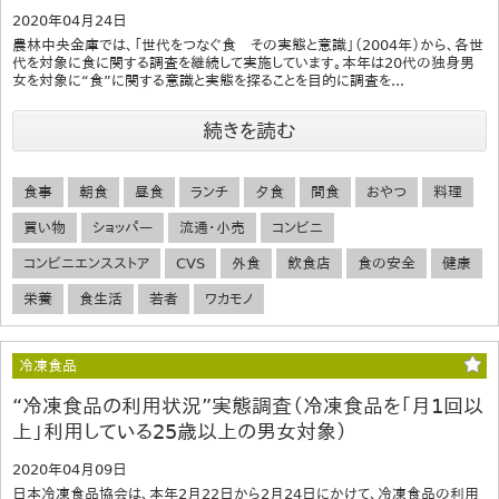
2020年04月24日
農林中央金庫では、「世代をつなぐ食 その実態と意識」（2004年）から、各世
代を対象に食に関する調査を継続して実施しています。本年は20代の独身男
女を対象に“食”に関する意識と実態を探ることを目的に調査を...
続きを読む
食事
朝食
昼食
ランチ
夕食
間食
おやつ
料理
買い物
ショッパー
流通・小売
コンビニ
コンビニエンスストア
CVS
外食
飲食店
食の安全
健康
栄養
食生活
若者
ワカモノ
冷凍食品
“冷凍食品の利用状況”実態調査（冷凍食品を「月1回以
上」利用している25歳以上の男女対象）
2020年04月09日
日本冷凍食品協会は、本年2月22日から2月24日にかけて、冷凍食品の利用