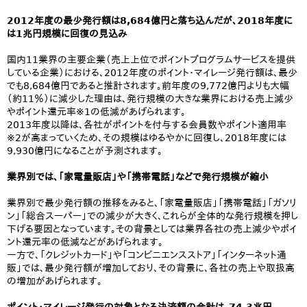
2012年度の最少発行額は8,684億円と落ち込んだが、2018年度に
は1兆円規模に回復の見込み
国内11業界の主要企業（売上上位でポイントプログラムサービスを提供
している企業）における、2012年度のポイント・マイレージ発行額は、最少
でも8,684億円であると推計されます。前年度の9,772億円よりも大幅
（約11％）に減少した理由は、発行規模の大きな業界における売上減少
やポイント還元率※1の低減があげられます。
2013年度以降は、各社がポイントを付与する会員数やポイント適用率
※2が高まっていくため、その規模はゆるやかに回復し、2018年度には
9,930億円になることが予測されます。
業界別では、「家電量販店」や「携帯電話」などで発行規模が縮小
業界別で最少発行額の推移をみると、「家電量販店」「携帯電話」「ガソリ
ン」「総合スーパー」での減少が大きく、これらが全体的な発行規模を押し
下げる要因となっています。その背景としては業界各社の売上減少やポイ
ント還元率の低減などがあげられます。
一方で、「クレジットカード」や「コンビニエンスストア」「インターネット通
販」では、最少発行額が増加しており、その背景に、各社の売上や取扱高
の増加があげられます。