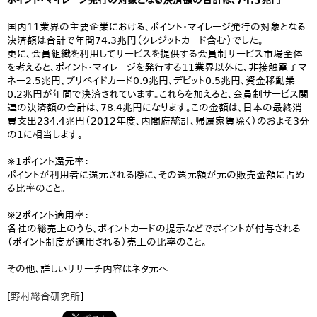
ポイント・マイレージ発行の対象となる決済額の合計は、74.3兆円
国内11業界の主要企業における、ポイント・マイレージ発行の対象となる
決済額は合計で年間74.3兆円（クレジットカード含む）でした。
更に、会員組織を利用してサービスを提供する会員制サービス市場全体
を考えると、ポイント・マイレージを発行する11業界以外に、非接触電子マ
ネー2.5兆円、プリペイドカード0.9兆円、デビット0.5兆円、資金移動業
0.2兆円が年間で決済されています。これらを加えると、会員制サービス関
連の決済額の合計は、78.4兆円になります。この金額は、日本の最終消
費支出234.4兆円（2012年度、内閣府統計、帰属家賃除く）のおよそ3分
の1に相当します。
※1ポイント還元率：
ポイントが利用者に還元される際に、その還元額が元の販売金額に占め
る比率のこと。
※2ポイント適用率：
各社の総売上のうち、ポイントカードの提示などでポイントが付与される
（ポイント制度が適用される）売上の比率のこと。
その他、詳しいリサーチ内容はネタ元へ
[
野村総合研究所
]