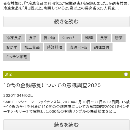
者を対象に、『“冷凍食品の利用状況”実態調査』を実施しました。※調査対象：
冷凍食品を「月1回以上」利用している25歳以上の男女各625人調査...
続きを読む
冷凍食品
食品
買い物
ショッパー
料理
食事
惣菜
おかず
加工食品
時短料理
流通・小売
調理器具
キッチン家電
お金
10代の金銭感覚についての意識調査2020
2020年04月02日
SMBCコンシューマーファイナンスは、2020年1月10日～21日の12日間、15歳
～19歳の学生を対象に「10代の金銭感覚についての意識調査2020」をインタ
ーネットリサーチで実施し、1,000名の有効サンプルの集計結果を公...
続きを読む