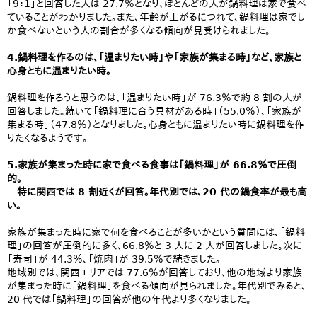
「9：1」と回答した人は 27.7％となり、ほとんどの人が鍋料理は家で食べ
ていることがわかりました。また、年齢が上がるにつれて、鍋料理は家でし
か食べないという人の割合が多くなる傾向が見受けられました。
4.鍋料理を作るのは、「温まりたい時」や「家族が集まる時」など、家族と
心身ともに温まりたい時。
鍋料理を作ろうと思うのは、「温まりたい時」が 76.3％で約 8 割の人が
回答しました。続いて「鍋料理に合う具材がある時」（55.0％）、「家族が
集まる時」（47.8％）となりました。心身ともに温まりたい時に鍋料理を作
りたくなるようです。
5.家族が集まった時に家で食べる食事は「鍋料理」が 66.8％で圧倒
的。
特に関西では 8 割近くが回答。年代別では、20 代の鍋食率が最も高
い。
家族が集まった時に家で何を食べることが多いかという質問には、「鍋料
理」の回答が圧倒的に多く、66.8％と 3 人に 2 人が回答しました。次に
「寿司」が 44.3％、「焼肉」が 39.5％で続きました。
地域別では、関西エリアでは 77.6％が回答しており、他の地域より家族
が集まった時に「鍋料理」を食べる傾向が見られました。年代別でみると、
20 代では「鍋料理」の回答が他の年代より多くなりました。