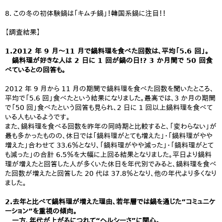
8. この冬の初体験鍋は「キムチ鍋」！韓国系鍋に注目！！
【調査結果】
1.2012 年 9 月～11 月で鍋料理を食べた回数は、平均「5.6 回」。
鍋料理が好きな人は 2 日に 1 回が鍋の日!? 3 か月間で 50 回食
べているとの回答も。
2012 年 9 月から 11 月の期間で鍋料理を食べた回数を聞いたところ、
平均で「5.6 回」食べたという結果になりました。最高では、3 か月の期間
で「50 回」食べたという回答も見られ、2 日に 1 回以上鍋料理を食べて
いる人もいるようです。
また、鍋料理を食べる回数を昨年の同時期と比較すると、「変わらない」が
最も多かったものの、休日では「鍋料理がとても増えた」・「鍋料理がやや
増えた」合わせて 33.6％となり、「鍋料理がやや減った」・「鍋料理がとて
も減った」の合計 6.5％を大幅に上回る結果となりました。平日より鍋料
理が増えたと回答した人が多くいた休日を年代別でみると、鍋料理を食べ
た回数が増えたと回答した 20 代は 37.8％となり、他の年代より多くなり
ました。
2.去年と比べて鍋料理が増えた理由、若年層では鍋を通じた“コミュニケ
ーション”を重視の傾向。
一方、年代が上がるにつれて“ヘルシーさ”に関心。