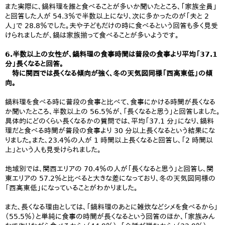
また実際に、鍋料理を誰と食べることが多いか聞いたところ、「家族全員」
と回答した人が 54.3％で半数以上になり、次に多かったのが「夫と 2
人」で 28.8％でした。夫や子どもだけの時に食べるという回答も多く見受
けられましたが、鍋は家族揃って食べることが多いようです。
6.半数以上の女性が、鍋料理の食事時間は普段の食事より平均「37.1
分」長くなると回答。
特に関西では長くなる傾向が強く、冬の天気図同様「西高東低」の傾
向。
鍋料理を食べる時に普段の食事と比べて、食事にかける時間が長くなる
か聞いたところ、半数以上の 56.5％が、「長くなると思う」と回答しました。
具体的にどのくらい長くなるかの質問では、平均「37.1 分」になり、鍋料
理だと食べる時間が普段の食事より 30 分以上長くなるという結果にな
りました。また、23.4％の人が 1 時間以上長くなると回答し、「2 時間以
上」という人も見受けられました。
地域別では、関西エリアの 70.4％の人が「長くなると思う」と回答し、関
東エリアの 57.2％と比べると大きな差になっており、冬の天気図同様の
「西高東低」になっていることがわかりました。
また、長くなる理由としては、「鍋料理のあとに雑炊などシメを食べるから」
（55.5％）と単純に食事の時間が長くなるという回答のほか、「家族みん