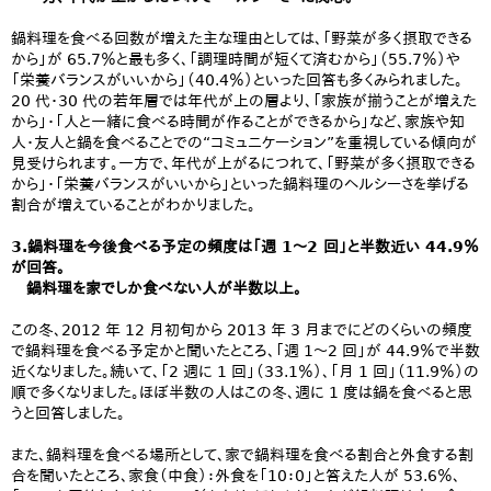
鍋料理を食べる回数が増えた主な理由としては、「野菜が多く摂取できる
から」が 65.7％と最も多く、「調理時間が短くて済むから」（55.7％）や
「栄養バランスがいいから」（40.4％）といった回答も多くみられました。
20 代・30 代の若年層では年代が上の層より、「家族が揃うことが増えた
から」・「人と一緒に食べる時間が作ることができるから」など、家族や知
人・友人と鍋を食べることでの“コミュニケーション”を重視している傾向が
見受けられます。一方で、年代が上がるにつれて、「野菜が多く摂取できる
から」・「栄養バランスがいいから」といった鍋料理のヘルシーさを挙げる
割合が増えていることがわかりました。
3.鍋料理を今後食べる予定の頻度は「週 1～2 回」と半数近い 44.9％
が回答。
鍋料理を家でしか食べない人が半数以上。
この冬、2012 年 12 月初旬から 2013 年 3 月までにどのくらいの頻度
で鍋料理を食べる予定かと聞いたところ、「週 1～2 回」が 44.9％で半数
近くなりました。続いて、「2 週に 1 回」（33.1％）、「月 1 回」（11.9％）の
順で多くなりました。ほぼ半数の人はこの冬、週に 1 度は鍋を食べると思
うと回答しました。
また、鍋料理を食べる場所として、家で鍋料理を食べる割合と外食する割
合を聞いたところ、家食（中食）：外食を「10：0」と答えた人が 53.6％、