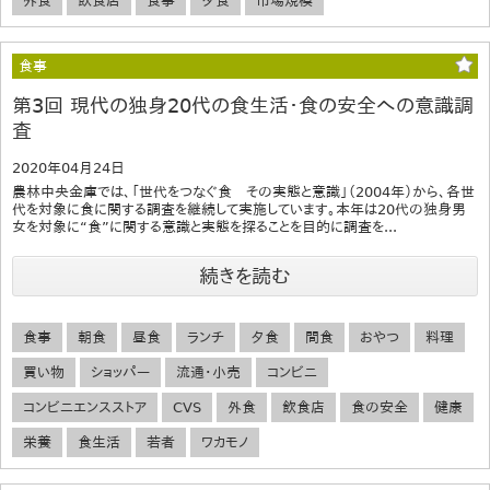
外食
飲食店
食事
夕食
市場規模
食事
第3回 現代の独身20代の食生活・食の安全への意識調
査
2020年04月24日
農林中央金庫では、「世代をつなぐ食 その実態と意識」（2004年）から、各世
代を対象に食に関する調査を継続して実施しています。本年は20代の独身男
女を対象に“食”に関する意識と実態を探ることを目的に調査を...
続きを読む
食事
朝食
昼食
ランチ
夕食
間食
おやつ
料理
買い物
ショッパー
流通・小売
コンビニ
コンビニエンスストア
CVS
外食
飲食店
食の安全
健康
栄養
食生活
若者
ワカモノ