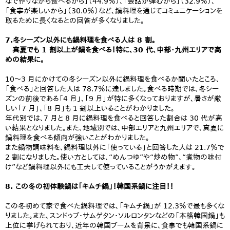
なで作りながら食べるから」（44.9％）、「会話が弾むから」（32.9％）、
「食事が楽しいから」（30.0％）など、鍋料理を通じてコミュニケーションを
取るために長くなるとの回答が多くなりました。
7.冬シーズン以外にも鍋料理を食べる人は 8 割。
真夏でも 1 割以上が鍋を食べる！特に、30 代、中部・九州エリアで高
めの結果に。
10～3 月にかけての冬シーズン以外に鍋料理を食べるか聞いたところ、
「食べる」と回答した人は 78.7％に達しました。食べる時期では、冬シー
ズンの前後である「4 月」、「9 月」が特に多くなっておりますが、暑さが厳
しい「7 月」、「8 月」も 1 割以上いることがわかりました。
年代別では、7 月と 8 月に鍋料理を食べると回答した割合は 30 代が高
い結果となりました。また、地域別では、中部エリアと九州エリアで、真夏に
鍋料理を食べる傾向が強いことがわかりました。
また鍋物調味料を、鍋料理以外に「使っている」と回答した人は 21.7％で
2 割になりました。使い方としては、“めんつゆ”や“炒め物”、“煮物の味付
け”など鍋料理以外にも工夫して使っていることがうかがえます。
8. この冬の初体験鍋は「キムチ鍋」！韓国系鍋に注目！！
この冬初めて家で食べた鍋料理では、「キムチ鍋」が 12.3％で最も多くな
りました。また、スンドゥブ・サムゲタン・ソルロンタンなどの「本格韓国鍋」も
上位に挙げられており、近年の韓国ブームを背景に、食事でも韓国系鍋に