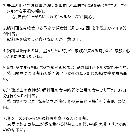
2.去年と比べて鍋料理が増えた理由、若年層では鍋を通じた“コミュニケ
ーション”を重視の傾向。
一方、年代が上がるにつれて“ヘルシーさ”に関心。
3.鍋料理を今後食べる予定の頻度は「週 1～2 回」と半数近い 44.9％
が回答。
鍋料理を家でしか食べない人が半数以上。
4.鍋料理を作るのは、「温まりたい時」や「家族が集まる時」など、家族と心
身ともに温まりたい時。
5.家族が集まった時に家で食べる食事は「鍋料理」が 66.8％で圧倒的。
特に関西では 8 割近くが回答。年代別では、20 代の鍋食率が最も高
い。
6.半数以上の女性が、鍋料理の食事時間は普段の食事より平均「37.1
分」長くなると回答。
特に関西では長くなる傾向が強く、冬の天気図同様「西高東低」の傾
向。
7.冬シーズン以外にも鍋料理を食べる人は 8 割。
真夏でも 1 割以上が鍋を食べる！特に、30 代、中部・九州エリアで高
めの結果に。