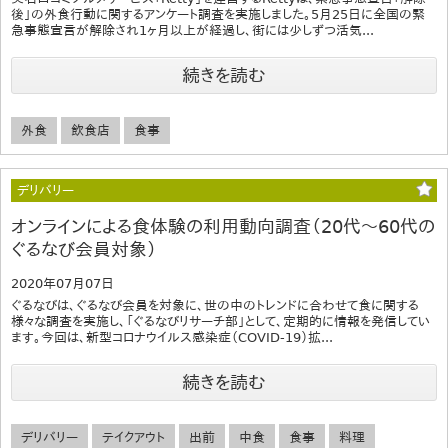
後」の外食行動に関するアンケート調査を実施しました。5月25日に全国の緊
急事態宣言が解除され1ヶ月以上が経過し、街には少しずつ活気...
続きを読む
外食
飲食店
食事
デリバリー
オンラインによる食体験の利用動向調査（20代～60代の
ぐるなび会員対象）
2020年07月07日
ぐるなびは、ぐるなび会員を対象に、世の中のトレンドに合わせて食に関する
様々な調査を実施し、「ぐるなびリサーチ部」として、定期的に情報を発信してい
ます。今回は、新型コロナウイルス感染症（COVID-19）拡...
続きを読む
デリバリー
テイクアウト
出前
中食
食事
料理