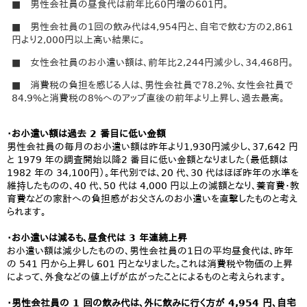
■ 男性会社員の昼食代は前年比60円増の601円。
■ 男性会社員の1回の飲み代は4,954円と、自宅で飲む方の2,861
円より2,000円以上高い結果に。
■ 女性会社員のお小遣い額は、前年比2,244円減少し、34,468円。
■ 消費税の負担を感じる人は、男性会社員で78.2%、女性会社員で
84.9%と消費税の8%へのアップ直後の前年より上昇し、過去最高。
・お小遣い額は過去 2 番目に低い金額
男性会社員の毎月のお小遣い額は昨年より1,930円減少し、37,642 円
と 1979 年の調査開始以降2 番目に低い金額となりました（最低額は
1982 年の 34,100円）。年代別では、20 代、30 代はほぼ昨年の水準を
維持したものの、40 代、50 代は 4,000 円以上の減額となり、養育費・教
育費などの家計への負担感がお父さんのお小遣いを直撃したものと考え
られます。
・お小遣いは減るも、昼食代は 3 年連続上昇
お小遣い額は減少したものの、男性会社員の1日の平均昼食代は、昨年
の 541 円から上昇し 601 円となりました。これは消費税や物価の上昇
によって、外食などの値上げが広がったことによるものと考えられます。
・男性会社員の 1 回の飲み代は、外に飲みに行く方が 4,954 円、自宅