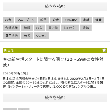
続きを読む
お金
マネープラン
貯蓄
貯金
お小遣い
家計
消費
金銭感覚
給料
収入
買い物
ショッパー
決済
電子決済
若者
ワカモノ
新生活
春の新生活スタートに関する調査（20～59歳の女性対
象）
2020年03月10日
日本生活協同組合連合会（略称：日本生協連）は、2020年2月3日～2月4日
の2日間、全国の20～59歳の女性に対し、「春の新生活スタートに関する調
査」をインターネットリサーチで実施し、1,000名の有効サンプルの集...
続きを読む