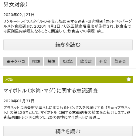
男女対象）
2020年02月21日
リクルートライフスタイルの外食市場に関する調査・研究機関「ホットペッパーグ
ルメ外食総研」は、2020年4月1日より改正健康増進法が施行され、飲食店で
は原則屋内禁煙になることに関連して、飲食店での喫煙・禁...
続きを読む
電子タバコ
喫煙
禁煙
たばこ
飲食店
外食
飲み会
水筒
マイボトル（水筒・マグ）に関する意識調査
2020年01月31日
プラネットは消費財や暮らしにまつわるトピックスをお届けする 『Fromプラネッ
ト』 の第126号として、マイボトルに関する意識調査の結果をご紹介します。調
査結果■トレンドに乗って、20代男性にマイボトルが浸透...
続きを読む