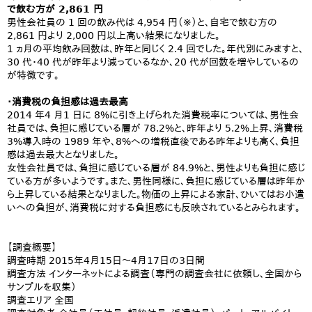
で飲む方が 2,861 円
男性会社員の 1 回の飲み代は 4,954 円（※）と、自宅で飲む方の
2,861 円より 2,000 円以上高い結果になりました。
1 ヵ月の平均飲み回数は、昨年と同じく 2.4 回でした。年代別にみますと、
30 代・40 代が昨年より減っているなか、20 代が回数を増やしているの
が特徴です。
・消費税の負担感は過去最高
2014 年4 月1 日に 8%に引き上げられた消費税率については、男性会
社員では、負担に感じている層が 78.2%と、昨年より 5.2%上昇、消費税
3%導入時の 1989 年や、8%への増税直後である昨年よりも高く、負担
感は過去最大となりました。
女性会社員では、負担に感じている層が 84.9%と、男性よりも負担に感じ
ている方が多いようです。また、男性同様に、負担に感じている層は昨年か
ら上昇している結果となりました。物価の上昇による家計、ひいてはお小遣
いへの負担が、消費税に対する負担感にも反映されているとみられます。
【調査概要】
調査時期 2015年4月15日～4月17日の3日間
調査方法 インターネットによる調査（専門の調査会社に依頼し、全国から
サンプルを収集）
調査エリア 全国