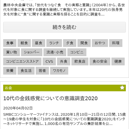
農林中央金庫では、「世代をつなぐ食 その実態と意識」（2004年）から、各世
代を対象に食に関する調査を継続して実施しています。本年は20代の独身男
女を対象に“食”に関する意識と実態を探ることを目的に調査を...
続きを読む
食事
朝食
昼食
ランチ
夕食
間食
おやつ
料理
買い物
ショッパー
流通・小売
コンビニ
コンビニエンスストア
CVS
外食
飲食店
食の安全
健康
栄養
食生活
若者
ワカモノ
お金
10代の金銭感覚についての意識調査2020
2020年04月02日
SMBCコンシューマーファイナンスは、2020年1月10日～21日の12日間、15歳
～19歳の学生を対象に「10代の金銭感覚についての意識調査2020」をインタ
ーネットリサーチで実施し、1,000名の有効サンプルの集計結果を公...