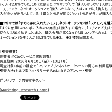
い」人は2.8％でした。10代に限ると、フリマアプリで「購入しかしない」人は33
一方、インターネットオークションで「購入しかしない」人は70.3％、「購入も出品
入が多いが出品もしている」「購入と出品が同じくらい」「出品が多いが購入も
■フリマでは「すぐに手に入れたいモノ」、ネットオークションは「レアモノ」を購
「すぐに使用したい、手に入れたい商品」を購入する場合に、「フリマアプリ」を使
使う人は50.9％でした。また、「購入金額が高くなってもほしいレアもの」は、「フ
オークション」を使う人が63.3％でした※3。 ※3 複数回答あり。
【調査概要】
調査名：『CtoCサービス実態調査』
調査期間：2016年6月10日（金）～13日（月）
調査対象：事前の調査で「フリマアプリとネットオークションの両方の利用経験が
調査方法：セルフ型ネットリサーチ Fastaskでのアンケート調査
詳しいリサーチ内容はネタ元へ
[
Marketing Research Camp
]