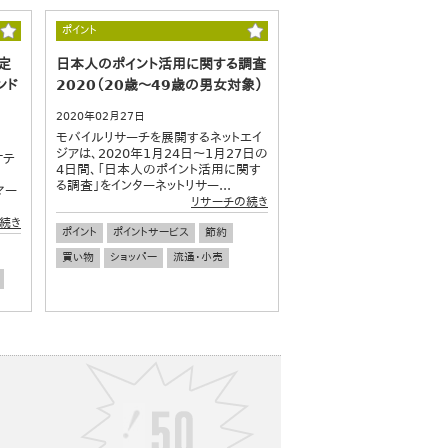
決済
電子決済
若者
ワカモノ
ポイント
定
日本人のポイント活用に関する調査
ンド
2020（20歳～49歳の男女対象）
2020年02月27日
モバイルリサーチを展開するネットエイ
ジアは、2020年1月24日～1月27日の
ケテ
4日間、「日本人のポイント活用に関す
る調査」をインターネットリサー...
（マー
リサーチの続き
続き
ポイント
ポイントサービス
節約
買い物
ショッパー
流通・小売