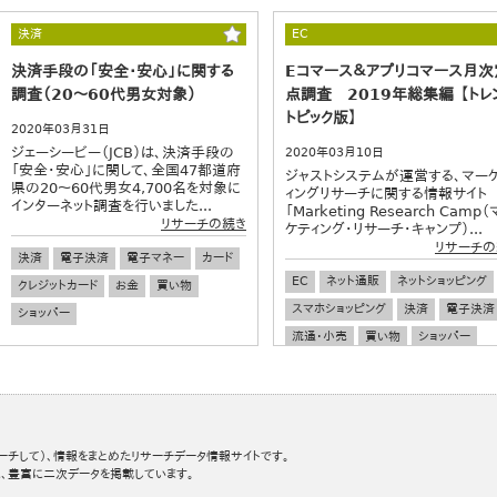
加工食品
時短料理
流通・小売
飲食店
食の安全
健康
栄養
調理器具
キッチン家電
決済
EC
食生活
若者
ワカモノ
決済手段の「安全・安心」に関する
Eコマース＆アプリコマース月次
調査（20～60代男女対象）
点調査 2019年総集編 【トレ
トピック版】
2020年03月31日
ジェーシービー（JCB）は、決済手段の
2020年03月10日
「安全・安心」に関して、全国47都道府
ジャストシステムが運営する、マー
県の20～60代男女4,700名を対象に
ィングリサーチに関する情報サイト
インターネット調査を行いました...
「Marketing Research Camp
リサーチの続き
ケティング・リサーチ・キャンプ）...
リサーチの
決済
電子決済
電子マネー
カード
EC
ネット通販
ネットショッピング
クレジットカード
お金
買い物
スマホショッピング
決済
電子決済
ショッパー
流通・小売
買い物
ショッパー
ーチして）、情報をまとめたリサーチデータ情報サイトです。
、豊富に二次データを掲載しています。