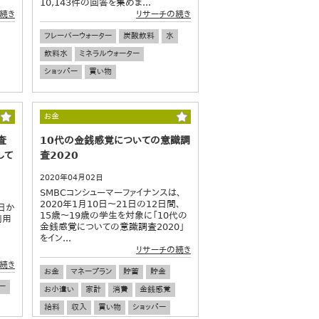
10,143件の回答を集めま...
続き
リサーチの続き
フレーバーウォーター
炭酸飲料
水
飲料水
ミネラルウォーター
ショッパー
買い物
お金
査
10代の金銭感覚についての意識調
して
査2020
2020年04月02日
SMBCコンシューマーファイナンスは、
2020年1月10日～21日の12日間、
日か
15歳～19歳の学生を対象に「10代の
利用
金銭感覚についての意識調査2020」
をイン...
リサーチの続き
続き
お金
マネープラン
貯蓄
貯金
ー
お小遣い
家計
消費
金銭感覚
給料
収入
買い物
ショッパー