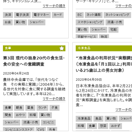
伴う、キャッシュレス決...
サーチ・キャンプ）」で、ネ...
リサーチの続き
リサーチの
決済
電子決済
電子マネー
カード
EC
ネット通販
ネットショッピング
お金
買い物
ショッパー
スマホショッピング
流通・小売
買い物
ショッパー
宅配
宅配サービス
物流
食事
冷凍食品
第3回 現代の独身20代の食生活・
“冷凍食品の利用状況”実態調
食の安全への意識調査
（冷凍食品を「月1回以上」利用
いる25歳以上の男女対象）
2020年04月24日
農林中央金庫では、「世代をつなぐ
2020年04月09日
食 その実態と意識」（2004年）から、
日本冷凍食品協会は、本年2月22
各世代を対象に食に関する調査を継続
ら2月24日にかけて、冷凍食品の
して実施しています。本年は20...
者を対象に、『“冷凍食品の利用状
リサーチの続き
況”実態調査』を実施しました。※調
査...
食事
朝食
昼食
ランチ
夕食
リサーチの
間食
おやつ
料理
買い物
冷凍食品
食品
買い物
ショッパ
ショッパー
流通・小売
コンビニ
料理
食事
惣菜
おかず
コンビニエンスストア
CVS
外食