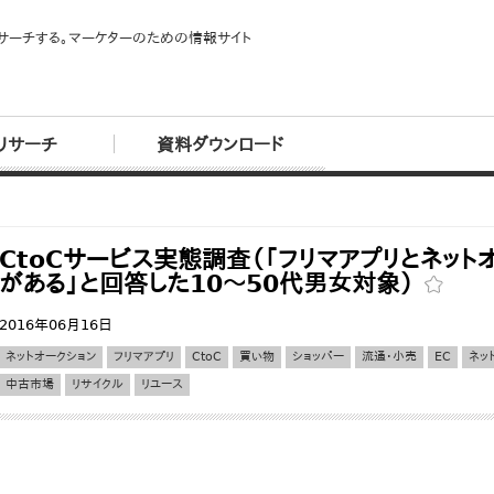
サーチする。マーケターのための情報サイト
リサーチ
資料ダウンロード
CtoCサービス実態調査（「フリマアプリとネッ
がある」と回答した10～50代男女対象）
2016年06月16日
ネットオークション
フリマアプリ
CtoC
買い物
ショッパー
流通・小売
EC
ネッ
中古市場
リサイクル
リユース