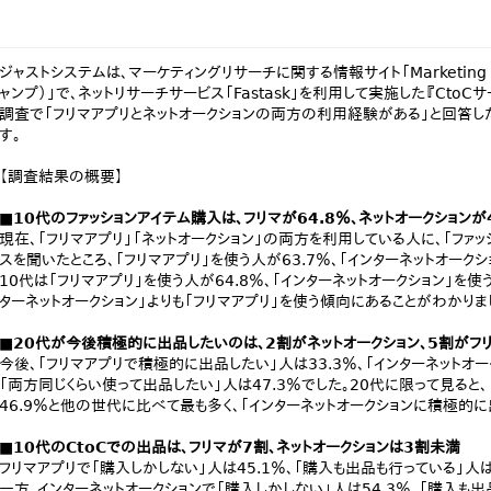
ジャストシステムは、マーケティングリサーチに関する情報サイト「Marketing R
ャンプ）」で、ネットリサーチサービス「Fastask」を利用して実施した『Ct
調査で「フリマアプリとネットオークションの両方の利用経験がある」と回答した
す。
【調査結果の概要】
■10代のファッションアイテム購入は、フリマが64.8％、ネットオークションが
現在、「フリマアプリ」「ネットオークション」の両方を利用している人に、「ファ
スを聞いたところ、「フリマアプリ」を使う人が63.7％、「インターネットオークシ
10代は「フリマアプリ」を使う人が64.8％、「インターネットオークション」を使
ターネットオークション」よりも「フリマアプリ」を使う傾向にあることがわかりまし
■20代が今後積極的に出品したいのは、2割がネットオークション、5割がフ
今後、「フリマアプリで積極的に出品したい」人は33.3％、「インターネットオー
「両方同じくらい使って出品したい」人は47.3％でした。20代に限って見ると
46.9％と他の世代に比べて最も多く、「インターネットオークションに積極的に
■10代のCtoCでの出品は、フリマが7割、ネットオークションは3割未満
フリマアプリで「購入しかしない」人は45.1％、「購入も出品も行っている」人は5
一方、インターネットオークションで「購入しかしない」人は54.3％、「購入も出