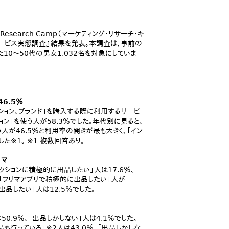
esearch Camp（マーケティング・リサーチ・キ
oCサービス実態調査』結果を発表。本調査は、事前の
10～50代の男女1,032名を対象にしていま
46.5％
ッション、ブランド」を購入する際に利用するサービ
ョン」を使う人が58.3％でした。年代別に見ると、
う人が46.5％と利用率の開きが最も大きく、「イン
た※1。 ※1 複数回答あり。
リマ
クションに積極的に出品したい」人は17.6％、
、「フリマアプリで積極的に出品したい」人が
出品したい」人は12.5％でした。
0.9％、「出品しかしない」人は4.1％でした。
品も行っている」※2人は43.0％、「出品しかしな