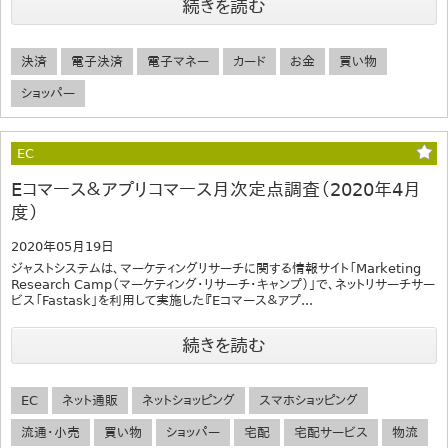
続きを読む
決済
電子決済
電子マネー
カード
お金
買い物
ショッパー
EC
Eコマース＆アプリコマース月次定点調査（2020年4月
度）
2020年05月19日
ジャストシステムは、マーケティングリサーチに関する情報サイト「Marketing
Research Camp（マーケティング・リサーチ・キャンプ）」で、ネットリサーチサー
ビス「Fastask」を利用して実施した『Eコマース＆アプ...
続きを読む
EC
ネット通販
ネットショッピング
スマホショッピング
流通・小売
買い物
ショッパー
宅配
宅配サービス
物流