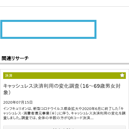
関連リサーチ
決済
キャッシュレス決済利用の変化調査（16～69歳男女対
象）
2020年07月15日
インフキュリオンは、新型コロナウイルス感染拡大や2020年6月に終了した「キ
ャッシュレス・消費者還元事業（※）」に伴う、キャッシュレス決済利用の変化を調
査しました。調査では、全体の半数の方がQRコード決済...