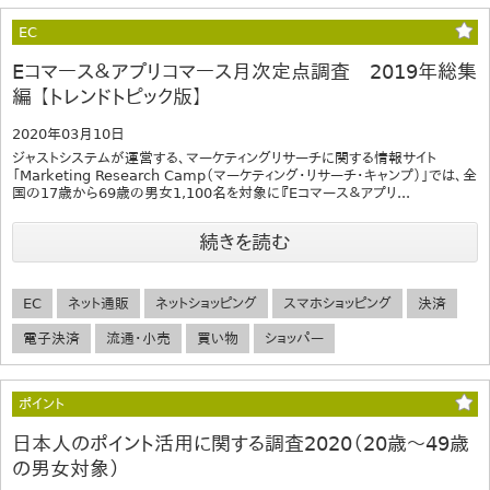
EC
Eコマース＆アプリコマース月次定点調査 2019年総集
編 【トレンドトピック版】
2020年03月10日
ジャストシステムが運営する、マーケティングリサーチに関する情報サイト
「Marketing Research Camp（マーケティング・リサーチ・キャンプ）」では、全
国の17歳から69歳の男女1,100名を対象に『Eコマース＆アプリ...
続きを読む
EC
ネット通販
ネットショッピング
スマホショッピング
決済
電子決済
流通・小売
買い物
ショッパー
ポイント
日本人のポイント活用に関する調査2020（20歳～49歳
の男女対象）