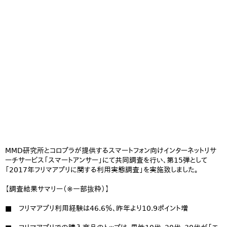
MMD研究所とコロプラが提供するスマートフォン向けインターネットリサ
ーチサービス「スマートアンサー」にて共同調査を行い、第15弾として
「2017年フリマアプリに関する利用実態調査」を実施致しました。
【調査結果サマリー（※一部抜粋）】
■ フリマアプリ利用経験は46.6％、昨年より10.9ポイント増