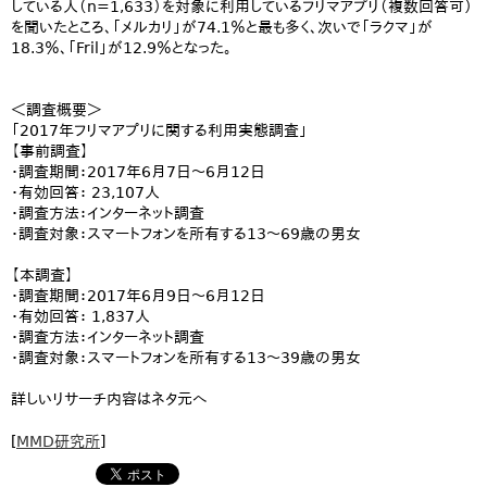
している人（n=1,633）を対象に利用しているフリマアプリ（複数回答可）
を聞いたところ、「メルカリ」が74.1％と最も多く、次いで「ラクマ」が
18.3％、「Fril」が12.9％となった。
＜調査概要＞
「2017年フリマアプリに関する利用実態調査」
【事前調査】
・調査期間：2017年6月7日～6月12日
・有効回答： 23,107人
・調査方法：インターネット調査
・調査対象：スマートフォンを所有する13～69歳の男女
【本調査】
・調査期間：2017年6月9日～6月12日
・有効回答： 1,837人
・調査方法：インターネット調査
・調査対象：スマートフォンを所有する13～39歳の男女
詳しいリサーチ内容はネタ元へ
[
MMD研究所
]