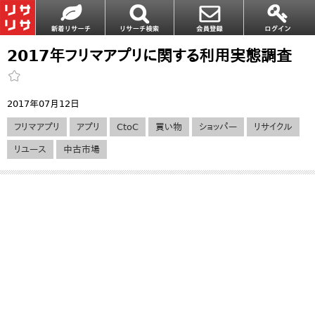
2017年フリマアプリに関する利用実態調査
2017年07月12日
フリマアプリ
アプリ
CtoC
買い物
ショッパー
リサイクル
リユース
中古市場