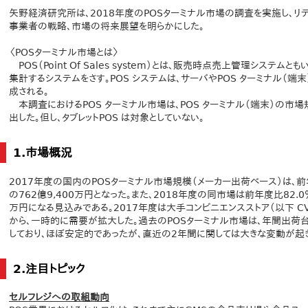
矢野経済研究所は、2018年度のPOSターミナル市場の調査を実施し、リ
事業者の戦略、市場の将来展望を明らかにした。
〈POSターミナル市場とは〉
POS（Point Of Sales system）とは、販売時点売上管理シス
集計するシステムをさす。POS システムは、サーバやPOS ターミナル（端末
成される。
本調査におけるPOS ターミナル市場は、POS ターミナル（端末）の市
出した。但し、タブレットPOS は対象としていない。
1.市場概況
2017年度の国内のPOSターミナル市場規模（メーカー出荷ベース）は、前年度比
の762億9,400万円となった。また、2018年度の同市場は前年度比82.0％の
万円になる見込みである。2017年度は大手コンビニエンスストア（以下 C
から、一時的に需要が拡大した。過去のPOSターミナル市場は、年間出荷
しており、ほぼ安定的であったが、直近の2年間に関しては大きな変動が起き
2.注目トピック
セルフレジへの取組動向