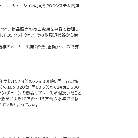
テールソリューション動向やPOSシステム関連
テムともいわれ、物品販売の売上実績を単品で管理し
）、POS ソフトウェア、その他周辺機器から構
場規模をメーカー出荷（台数、金額）ベースで算
152.8％の226,008台、同157.3％
185,320台、同80.5％の614億1,600
VS）チェーンの機器リプレースが相次いだこと
台数がおよそ12万台～15万台の水準で推移
ていると言ってよい。