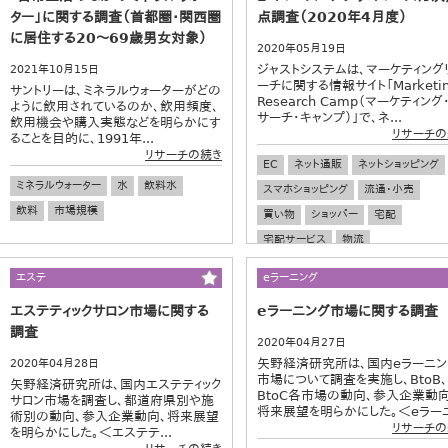
ター」に関する調査（首都圏・関西圏
点調査（2020年4月度）
に居住する20～69歳男女対象）
2020年05月19日
ジャストシステムは、マーケティング
2021年10月15日
ーチに関する情報サイト「Marketi
サントリーは、ミネラルウォーターがどの
Research Camp（マーケティング
ように飲用されているのか、飲用頻度、
サーチ・キャンプ）」で、ネ...
飲用機会や購入実態などを明らかにす
リサーチの
ることを目的に、1991年...
リサーチの続き
EC
ネット通販
ネットショッピング
ミネラルウォーター
水
飲料水
スマホショッピング
流通・小売
飲料
市場規模
買い物
ショッパー
宅配
宅配サービス
物流
エステ
eラーニング
エステティックサロン市場に関する
eラーニング市場に関する調査
調査
2020年04月27日
矢野経済研究所は、国内eラーニン
2020年04月28日
市場について調査を実施し、BtoB、
矢野経済研究所は、国内エステティック
BtoC各市場の動向、参入企業動向
サロン市場を調査し、都道府県別や施
将来展望を明らかにした。＜eラーニ.
術別の動向、参入企業動向、将来展望
リサーチの
を明らかにした。＜エステテ...