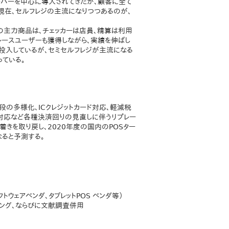
ーパーを中心に導入されてきたが、顧客に全て
。現在、セルフレジの主流になりつつあるのが、
の主力商品は、チェッカーは店員、精算は利用
レースユーザーも獲得しながら、実績を伸ばし
投入しているが、セミセルフレジが主流になる
ている。
段の多様化、ICクレジットカード対応、軽減税
要対応など各種決済回りの見直しに伴うリプレー
きを取り戻し、2020年度の国内のPOSター
なると予測する。
フトウェアベンダ、タブレットPOS ベンダ等）
リング、ならびに文献調査併用