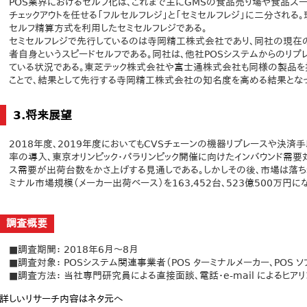
POS業界におけるセルフ化は、これまで主にGMSの食品売り場や食品ス
チェックアウトを任せる「フルセルフレジ」と「セミセルフレジ」に二分される
セルフ精算方式を利用したセミセルフレジである。
セミセルフレジで先行しているのは寺岡精工株式会社であり、同社の現在
者自身というスピードセルフである。同社は、他社POSシステムからのリプ
ている状況である。東芝テック株式会社や富士通株式会社も同様の製品を
ことで、結果として先行する寺岡精工株式会社の知名度を高める結果となっ
3.将来展望
2018年度、2019年度においてもCVSチェーンの機器リプレースや決済手
率の導入、東京オリンピック・パラリンピック開催に向けたインバウンド需
ス需要が出荷台数をかさ上げする見通しである。しかしその後、市場は落ち着
ミナル市場規模（メーカー出荷ベース）を163,452台、523億500万円に
調査概要
■調査期間： 2018年6月～8月
■調査対象： POSシステム関連事業者（POS ターミナルメーカー、POS ソ
■調査方法： 当社専門研究員による直接面談、電話・e-mail によるヒア
詳しいリサーチ内容はネタ元へ