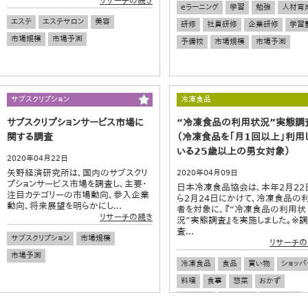
リサーチの続き
eラーニング
学習
勉強
人材育
エステ
エステサロン
美容
研修
社員研修
企業研修
学習
市場規模
市場予測
予備校
市場規模
市場予測
サブスクリプション
冷凍食品
サブスクリプションサービス市場に
“冷凍食品の利用状況”実態調
関する調査
（冷凍食品を「月1回以上」利用
いる25歳以上の男女対象）
2020年04月22日
矢野経済研究所は、国内のサブスクリ
2020年04月09日
プションサービス市場を調査し、主要・
日本冷凍食品協会は、本年2月22
注目カテゴリーの市場動向、参入企業
ら2月24日にかけて、冷凍食品の
動向、将来展望を明らかにし...
者を対象に、『“冷凍食品の利用状
リサーチの続き
況”実態調査』を実施しました。※調
査...
サブスクリプション
市場規模
リサーチの
市場予測
冷凍食品
食品
買い物
ショッパ
料理
食事
惣菜
おかず
加工食品
時短料理
流通・小売