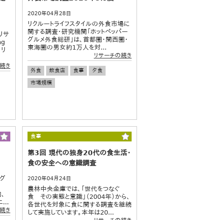
2020年04月28日
リクルートライフスタイルの外食市場に
関する調査・研究機関「ホットペッパー
リサ
グルメ外食総研」は、首都圏・関西圏・
ng
東海圏の男女約1万人を対...
・リ
リサーチの続き
続き
外食
飲食店
食事
夕食
市場規模
食事
第3回 現代の独身20代の食生活・
食の安全への意識調査
グ
2020年04月24日
農林中央金庫では、「世代をつなぐ
、
食 その実態と意識」（2004年）から、
..
各世代を対象に食に関する調査を継続
続き
して実施しています。本年は20...