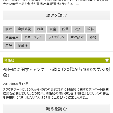
大きな差が出る！ 金持ち習慣vs貧乏習慣（サンキュ ...
続きを読む
家計
金銭感覚
お金
資産
貯蓄
収入
給料
資産運用
マネープラン
ライフプラン
生涯設計
節約
夫婦
家計簿
初任給
初任給に関するアンケート調査（20代から40代の男女対
象）
2017年05月16日
クラウドポートは、20代から40代の男女対象に初任給に関するアンケート調査
結果を公開しました。この結果、初任給の使い道1位は「貯金」となり、その貯金
を将来的に“運用したい”人は57%に上るという結果となりま...
続きを読む