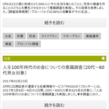
GfKは22の国と地域の27,000人に今の生活を楽しむことと、将来の資産を作
ることのどちらを優先させるかという意識調査を実施し、その結果を発表しまし
た。【調査結果概要】・グローバルでは38%の消費者が今の生活...
続きを読む
お金
貯蓄
貯金
ライフプラン
マネープラン
資産運用
資産
グローバル調査
お金
人生100年時代のお金についての意識調査（20代～60
代男女対象）
2017年03月23日
ＳＭＢＣ日興証券が運営する投資情報サービス「FROGGY（フロッギー）」は、
2017年3月8日～9日の2日間、20代～60代の男女625名を対象に、「人生
100年時代のお金についての意識調査」を実施しました。▼本調査におけ...
続きを読む