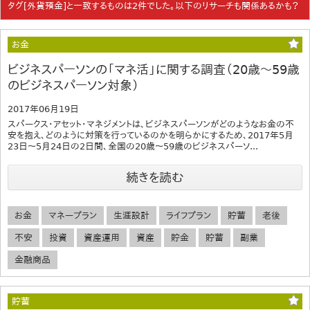
タグ[外貨預金]と一致するものは2件でした。以下のリサーチも関係あるかも？
お金
ビジネスパーソンの「マネ活」に関する調査（20歳～59歳
のビジネスパーソン対象）
2017年06月19日
スパークス・アセット・マネジメントは、ビジネスパーソンがどのようなお金の不
安を抱え、どのように対策を行っているのかを明らかにするため、2017年5月
23日～5月24日の2日間、全国の20歳～59歳のビジネスパーソ...
続きを読む
お金
マネープラン
生涯設計
ライフプラン
貯蓄
老後
不安
投資
資産運用
資産
貯金
貯蓄
副業
金融商品
貯蓄