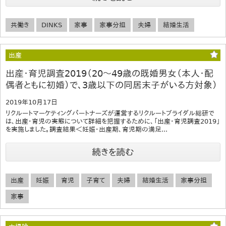
共働き
DINKS
家事
家事分担
夫婦
結婚生活
出産
出産・育児調査2019（20～49歳の既婚男女（本人・配
偶者ともに初婚）で、3歳以下の同居末子がいる方対象）
2019年10月17日
リクルートマーケティングパートナーズが運営するリクルートブライダル総研で
は、出産・育児の実態について詳細を把握するために、「出産・育児調査2019」
を実施しました。調査結果＜妊娠・出産期、育児期の満足...
続きを読む
出産
妊娠
育児
子育て
夫婦
結婚生活
家事分担
家事