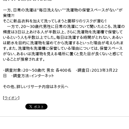
一方､日常の洗濯は“毎日洗えない”“洗濯物の保管スペースがない”が
実情?!
そこに新品衣料を加えて洗ってしまうと菌移りのリスクが潜む！
一方で、20～30歳代男性に日常の洗濯について聞いたところ、洗濯の
頻度は３日以上あける人が半数以上、さらに洗濯物を洗濯槽で保管して
いるという人も半数以上でした。毎日は洗濯する時間がとれない、あるい
は節水を目的に洗濯物を溜めてから洗濯するといった理由が考えられま
す。また、洗濯物を洗濯槽に保管している理由については、保管スペース
がない、あるいは洗濯物を見える場所に置くと見た目が良くないと感じて
いることが推察されます。
・調査対象：20～50歳代 男女 各400名 ・調査日：2013年3月22
日 ・調査方法：インターネット
その他、詳しいリサーチ内容はネタ元へ
[
ライオン
]