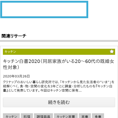
関連リサーチ
キッチン
キッチン白書2020（同居家族がいる20～60代の既婚女
性対象）
2020年03月26日
クリナップのおいしい暮らし研究所では、「キッチンから見た生活者の“いま”」を
紐解くべく、食・物・空間の変化を3年ごとに調査・分析したものを『キッチン白
書』として発表しています。今回はキッチン空間に保有...
続きを読む
キッチン
料理
調理器具
キッチン家電
家事
食事