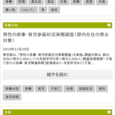
食事
料理
食生活
食品
外食
家事
家族
中食
買い物
ショッパー
魚
食材
家事分担
男性の家事・育児参画状況実態調査（都内在住の男女
対象）
2019年12月20日
東京都は、「男性の家事・育児参画状況実態調査」を実施。調査対象は、都内
在住の男女5,000人（うち未就学児を持つ男女2,000人）調査結果概要１ 子育
て世代の家事・育児関連時間【配偶者あり・未就学児あり】子育...
続きを読む
家事分担
家事
育児
子育て
夫婦
結婚生活
育休
育児休暇
夫婦