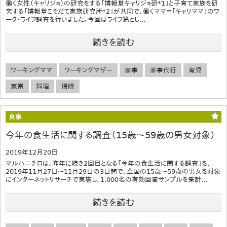
働く女性（キャリジョ）の研究をする「博報堂キャリジョ研*1」と子育て家族を研
究する「博報堂こそだて家族研究所*2」が共同で、働くママ＝「キャリママ」のワ
ーク・ライフ調査を行いました。今回はライフ篇とし...
続きを読む
ワーキングママ
ワーキングマザー
家事
家事代行
育児
家電
料理
掃除
食事
今年の食生活に関する調査（15歳～59歳の男女対象）
2019年12月20日
マルハニチロは、昨年に続き2回目となる「今年の食生活に関する調査」を、
2019年11月27日～11月29日の3日間で、全国の15歳～59歳の男女を対象
にインターネットリサーチで実施し、1,000名の有効回答サンプルを集計...
続きを読む