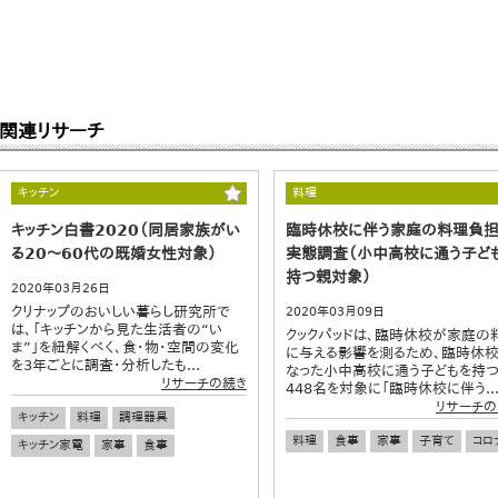
関連リサーチ
キッチン
料理
キッチン白書2020（同居家族がい
臨時休校に伴う家庭の料理負
る20～60代の既婚女性対象）
実態調査（小中高校に通う子ど
持つ親対象）
2020年03月26日
クリナップのおいしい暮らし研究所で
2020年03月09日
は、「キッチンから見た生活者の“い
クックパッドは、臨時休校が家庭の
ま”」を紐解くべく、食・物・空間の変化
に与える影響を測るため、臨時休
を3年ごとに調査・分析したも...
なった小中高校に通う子どもを持
リサーチの続き
448名を対象に「臨時休校に伴う..
リサーチの
キッチン
料理
調理器具
料理
食事
家事
子育て
コロ
キッチン家電
家事
食事