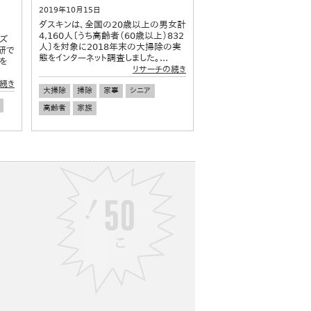
2019年10月15日
ダスキンは、全国の20歳以上の男女計
4,160人〔うち高齢者（60歳以上）832
ズ
人〕を対象に2018年末の大掃除の実
研で
態をインターネット調査しました。...
を
リサーチの続き
続き
大掃除
掃除
家事
シニア
高齢者
家族