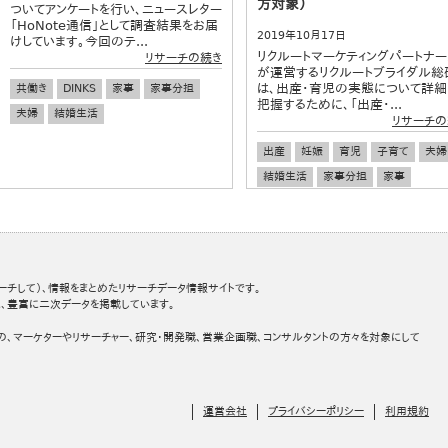
方対象）
ついてアンケートを行い、ニュースレター
「HoNote通信」として調査結果をお届
2019年10月17日
けしています。今回のテ...
リクルートマーケティングパートナー
リサーチの続き
が運営するリクルートブライダル総
は、出産・育児の実態について詳細
共働き
DINKS
家事
家事分担
把握するために、「出産・...
夫婦
結婚生活
リサーチの
出産
妊娠
育児
子育て
夫婦
結婚生活
家事分担
家事
ーチして）、情報をまとめたリサーチデータ情報サイトです。
、豊富に二次データを掲載しています。
の、マーケターやリサーチャー、研究・開発職、営業企画職、コンサルタントの方々を対象にして
運営会社
プライバシーポリシー
利用規約