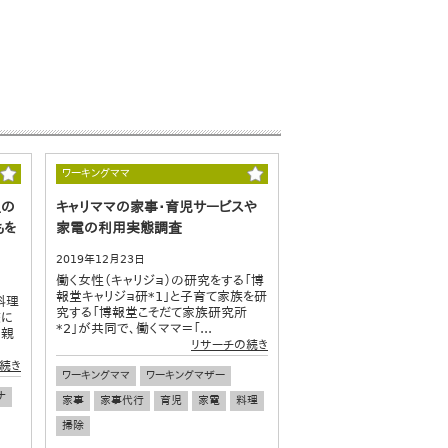
ワーキングママ
担の
キャリママの家事・育児サービスや
もを
家電の利用実態調査
2019年12月23日
働く女性（キャリジョ）の研究をする「博
報堂キャリジョ研*1」と子育て家族を研
料理
究する「博報堂こそだて家族研究所
校に
*2」が共同で、働くママ＝「...
つ親
リサーチの続き
.
続き
ワーキングママ
ワーキングマザー
ナ
家事
家事代行
育児
家電
料理
掃除