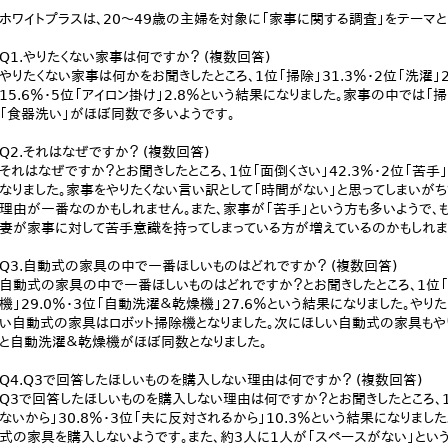
ホワイトプラスは、20～49歳の主婦を対象に「家事に関する調査」をテーマと
Q1.やりたくない家事は何ですか？ (複数回答)
やりたくない家事は何かをお聞きしたところ、1位「掃除」31.3％・2位「洗濯」25
15.6％・5位「アイロン掛け」2.8％という結果になりました。家事の中では
「食器洗い」がほぼ同数で多いようです。
Q2.それはなぜですか？ (複数回答)
それはなぜですか？とお聞きしたところ、1位「面倒くさい」42.3％・2位「苦手」
なりました。家事をやりたくない言い訳として「時間がない」と思ってしまいがち
理由が一番なのかもしれません。また、家事が「苦手」という方も多いようで、
妻が家事に対して苦手意識を持ってしまっている方が増えているのかもしれま
Q3.自動式の家具の中で一番ほしいものはどれですか？ (複数回答)
自動式の家具の中で一番ほしいものはどれですか？とお聞きしたところ、1位「ロ
機」29.0％・3位「自動洗濯＆乾燥機」27.6％という結果になりました。や
い自動式の家具はロボット掃除機となりました。次にほしい自動式の家具も
と自動洗濯＆乾燥機がほぼ同数となりました。
Q4.Q3で回答したほしいものを購入しない理由は何ですか？ (複数回答)
Q3で回答したほしいものを購入しない理由は何ですか？とお聞きしたところ、1
ないから」30.8％・3位「夫に反対されるから」10.3％という結果になりま
式の家具を購入しないようです。また、約3人に1人が「スペースがない」とい