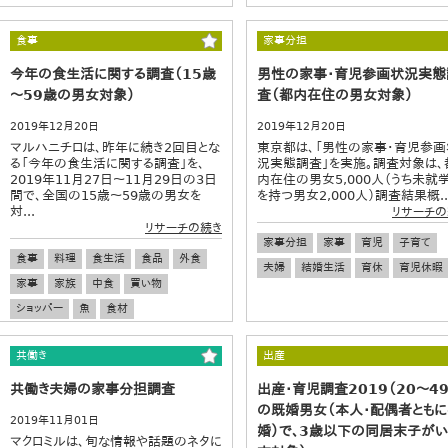
食事
家事分担
今年の食生活に関する調査（15歳
男性の家事・育児参画状況実態
～59歳の男女対象）
査（都内在住の男女対象）
2019年12月20日
2019年12月20日
マルハニチロは、昨年に続き2回目とな
東京都は、「男性の家事・育児参画
る「今年の食生活に関する調査」を、
況実態調査」を実施。調査対象は、
2019年11月27日～11月29日の3日
内在住の男女5,000人（うち未就
間で、全国の15歳～59歳の男女を
を持つ男女2,000人）調査結果概..
対...
リサーチの
リサーチの続き
家事分担
家事
育児
子育て
食事
料理
食生活
食品
外食
夫婦
結婚生活
育休
育児休暇
家事
家族
中食
買い物
ショッパー
魚
食材
共働き
出産
共働き夫婦の家事分担調査
出産・育児調査2019（20～4
の既婚男女（本人・配偶者とも
2019年11月01日
婚）で、3歳以下の同居末子がい
マクロミルは、旬な情報や話題のネタに