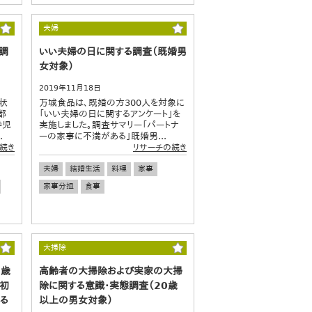
夫婦
調
いい夫婦の日に関する調査（既婚男
女対象）
2019年11月18日
状
万城食品は、既婚の方300人を対象に
都
「いい夫婦の日に関するアンケート」を
学児
実施しました。調査サマリー「パートナ
.
ーの家事に不満がある」既婚男...
続き
リサーチの続き
夫婦
結婚生活
料理
家事
家事分担
食事
大掃除
9歳
高齢者の大掃除および実家の大掃
に初
除に関する意識・実態調査（20歳
る
以上の男女対象）