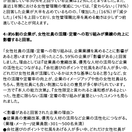
が目指している30％を上回っている企業は12％にとどまりました。また、
直近1年間における女性管理職の増減については、「変わらない」（78％）
と回答した企業が大半を占めているものの、「増加した」（16％）が「減少
した」（4％）を上回っており、女性管理職比率を高める動きは少しずつ前
進していることが伺えます。
4：約6割の企業が、女性社員の活躍・定着への取り組みが業績の向上に
影響すると回答。
「女性社員の活躍・定着への取り組みは、企業業績を高めることに影響が
あると思いますか？」と伺ったところ、59％の企業が「影響がある」と回答
しました。理由としては『従業員の意識改革、優秀な人材の活用など企業
の活性化につながる』、『会社選びのポイントで社風をあげる人が多い中、
どれだけ女性社員が活躍しているかは大きな基準になると思う』など、女
性の活躍や定着率の向上が、企業のイメージアップや他の女性社員はも
ちろん、男性社員にも良い刺激になるとの意見が多く挙げられています。
一方で『本人の能力次第』、『女性限定と言われると違和感がある』とい
った、性差に限らない活躍・定着の取り組みが重要といったコメントも見ら
れました。
＜影響があると回答された企業の理由＞
●従業員の意識改革、優秀な人材の活用など企業の活性化につながる。
（業種：メーカー/従業員数：301～500名未満）
●会社選びのポイントで社風をあげる人が多い中、どれだけ女性社員が