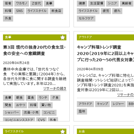
若者
ワカモノ
Z世代
食事
健康
生活習慣
シニア
高齢者
料理
SNS
ライフスタイル
飲食店
ライフスタイル
疲労
疲れ
外食
セルフケア
食事
アウトドア
第3回 現代の独身20代の食生活・
キャンプ料理トレンド調査
食の安全への意識調査
2020（2019年に2回以上キャ
プに行った20～50代男女対象
2020年04月24日
農林中央金庫では、「世代をつなぐ
2020年04月09日
食 その実態と意識」（2004年）から、
ソトレシピは、キャンプ料理に特化し
各世代を対象に食に関する調査を継続
調査機関・ソトレシピ総研によって「
して実施しています。本年は20...
ンプ料理トレンド調査2020」を実施
リサーチの続き
査対象は2019年に2回以...
リサーチの
食事
朝食
昼食
ランチ
夕食
アウトドア
キャンプ
レジャー
BB
間食
おやつ
料理
買い物
趣味
ショッパー
流通・小売
コンビニ
コンビニエンスストア
CVS
外食
飲食店
食の安全
健康
栄養
ライフスタイル
お金