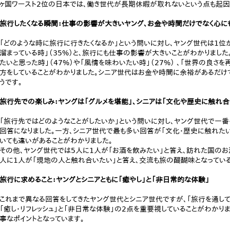
ヶ国ワースト2位の日本では、働き世代が長期休暇が取れないという点も起因
旅行したくなる瞬間：仕事の影響が大きいヤング、お金や時間だけでなく心に
「どのような時に旅行に行きたくなるか」という問いに対し、ヤング世代は1位が
溜まっている時」（35%）と、旅行にも仕事の影響が大きいことがわかりまし
たいと思った時」（47%）や「風情を味わいたい時」（27%） 、「世界の良さを
方をしていることがわかりました。シニア世代はお金や時間に余裕があるだけ
うです。
旅行先での楽しみ：ヤングは「グルメを堪能」、シニアは「文化や歴史に触れ合
「旅行先ではどのようなことがしたいか」という問いに対し、ヤング世代で一番
回答になりました。一方、シニア世代で最も多い回答が「文化・歴史に触れた
いても違いがあることがわかりました。
その他、ヤング世代では5人に1人が「お酒を飲みたい」と答え、訪れた国のお
人に1人が「現地の人と触れ合いたい」と答え、交流も旅の醍醐味となっている
旅行に求めること：ヤングとシニアともに「癒やし」と「非日常的な体験」
これまで異なる回答をしてきたヤング世代とシニア世代ですが、「旅行を通して
「癒し・リフレッシュ」と「非日常な体験」の2点を重要視していることがわかり
事なポイントとなっています。