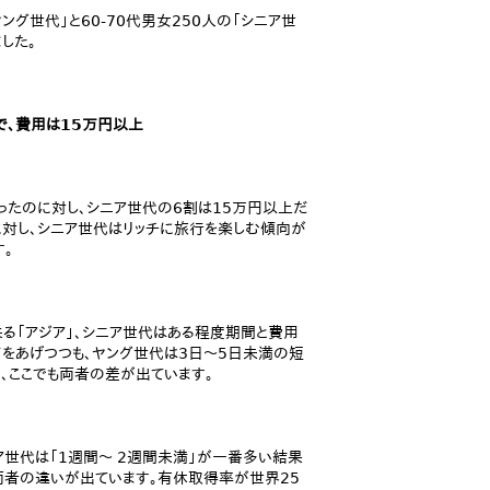
ヤング世代」と60-70代男女250人の「シニア世
した。
で、費用は15万円以上
ったのに対し、シニア世代の6割は15万円以上だ
に対し、シニア世代はリッチに旅行を楽しむ傾向が
す。
る「アジア」、シニア世代はある程度期間と費用
イをあげつつも、ヤング世代は3日～5日未満の短
り、ここでも両者の差が出ています。
ア世代は「1週間～ 2週間未満」が一番多い結果
両者の違いが出ています。有休取得率が世界25