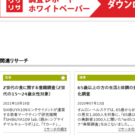
関連リサーチ
若者
健康
Z世代の食に関する意識調査（Z世
65歳以上の方の生活と体調の
代の15～24歳女性対象）
化調査
2021年10月19日
2020年07月13日
SHIBUYA109エンタテイメントが運営
オムロン ヘルスケアは、65歳から8
する若者マーケティング研究機関
の男女1,000人を対象に、「65歳
『SHIBUYA109 lab.（読み：シブヤイ
の高齢者1000人に聞いた"with
チマルキューラボ）』と、「Tカード」...
ナ"実態調査」をおこないました。...
リサーチの続き
リサーチの