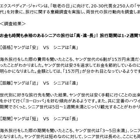
エクスペディア・ジャパンは、「敬老の日」に向けて、20-30代男女250人の「
代」を対象に、旅行に関する意識調査を実施し、両世代の旅行動向を調査しま
＜調査結果＞
お金も時間も余裕のあるシニアの旅行は「高・遠・長」！ 旅行期間は1-2週間
【価格】ヤングは「安」 VS シニアは「高」
海外旅行をした際の費用を聞いたところ、ヤング世代の6割が15万円未満だ
ったことがわかりました。ヤング世代は安さを追求してお金を節約しているの
明らかになりました。金額としては、「15万円」が分かれ目となっているようで
【距離】ヤングは「近」 VS シニアは「遠」
世代別に好きな旅行先を聞いた結果、ヤング世代は安く手軽に行くことの出来
をかけて行く「ヨーロッパ」を好む傾向があるようです。また、共に定番のハワ
期間でさくっと、シニア世代は5日～1週間未満とじっくり観光することがわか
【期間】ヤングは「短」 VS シニアは「長」
海外旅行をした際の期間を聞いたところ、ヤング世代は「3～5日未満」、シニ
となりました。ヤング世代は短めなのに対して、シニア世代は長めと、ここにも