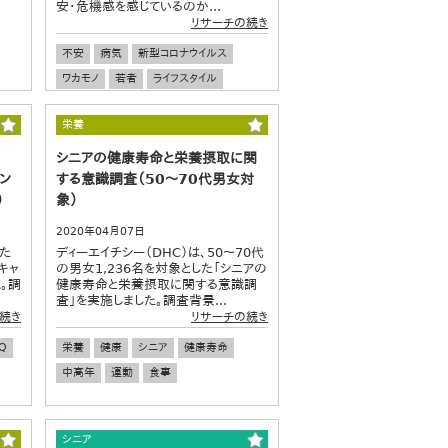
安・危機感を感じているのか...
リサーチの続き
不安
病気
新型コロナウイルス
ワカモノ
若者
ライフスタイル
栄養
シニアの健康寿命と栄養摂取に関
ン
する意識調査（50～70代男女対
）
象）
2020年04月07日
た
ディーエイチシー（DHC）は、50～70代
キャ
の男女1,236名を対象とした「シニアの
。調
健康寿命と栄養摂取に関する意識調
査」を実施しました。調査背景...
続き
リサーチの続き
Q
栄養
健康
シニア
健康寿命
中高年
運動
食事
シニア