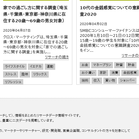
食生活
若者
ワカモノ
家での過ごし方に関する調査（埼玉
10代の金銭感覚についての意
県・千葉県・東京都・神奈川県に在
査2020
住する20歳～69歳の男女対象）
2020年04月02日
SMBCコンシューマーファイナンスは
2020年04月07日
2020年1月10日～21日の12日間
クロス・マーケティングは、埼玉県・千葉
15歳～19歳の学生を対象に「10
県・東京都・神奈川県に在住する20歳
金銭感覚についての意識調査202
～69歳の男女を対象に「家での過ごし
をイン...
方に関する調査」を実施し...
リサーチの
リサーチの続き
お金
マネープラン
貯蓄
貯金
ライフスタイル
イエナカ
運動
お小遣い
家計
消費
金銭感覚
ストレス
趣味
リラックス
給料
収入
買い物
ショッパー
リフレッシュ
決済
電子決済
若者
ワカモノ
ーチして）、情報をまとめたリサーチデータ情報サイトです。
、豊富に二次データを掲載しています。
の、マーケターやリサーチャー、研究・開発職、営業企画職、コンサルタントの方々を対象にして