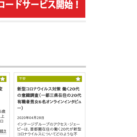
不安
変
新型コロナウイルス対策 働く20代
の意識調査（一都三県在住の20代
有職者男女6名オンラインインタビュ
ー）
5歳
以上
2020年04月28日
コロ
インテージグループのアクセス・ジェー
ピーは、首都圏在住の働く20代が新型
続き
コロナウイルスについてどのような不