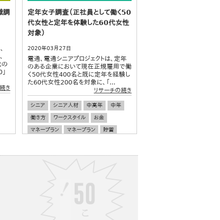
識調
定年女子調査（正社員として働く50
代女性と定年を体験した60代女性
対象）
、
2020年03月27日
、
電通、電通シニアプロジェクトは、定年
代の
のある企業において現在正規雇用で働
0」
く50代女性400名と既に定年を経験し
た60代女性200名を対象に、「...
続き
リサーチの続き
シニア
シニア人材
中高年
中年
働き方
ワークスタイル
お金
マネープラン
マネープラン
貯蓄
貯金
定年
老後
退職金
ダイバーシティ
女性のキャリア
ワーキングウーマン
有職女性