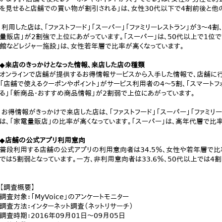
を見せると店舗での買い物が割引される」は、女性30代以下で4割前後と他
利用した店は、「ファストフード」「スーパー」「ファミリーレストラン」が3～4割
量販店」が2割強で上位にあがっています。「スーパー」は、50代以上で1位で
館などレジャー施設」は、女性若年層で比率が高くなっています。
◆来店のきっかけとなった情報、来店した店の種類
オンラインで店舗が提供するお得情報サービスから入手した情報で、店舗に行く
「店舗で使えるクーポンやポイント」がサービス利用者の4～5割、「スマート
る」「新商品・おすすめ商品情報」が2割弱で上位にあがっています。
お得情報がきっかけで来店した店は、「ファストフード」「スーパー」「ファミリ
は、「家電量販店」の比率が高くなっています。「スーパー」は、高年代層で比
◆店舗の公式アプリ利用意向
普段利用する店舗の公式アプリの利用意向者は34.5％、女性や若年層で比率
では5割弱となっています。一方、非利用意向者は33.6％、50代以上では4
【調査概要】
調査対象：「MyVoice」のアンケートモニター
調査方法：インターネット調査（ネットリサーチ）
調査時期：2016年09月01日～09月05日