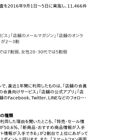
2016年9月1日～5日に実施し、11,466件
ス」「店舗のメールマガジン」「店舗のオンラ
」が2～3割
は7割弱、女性20・30代では5割弱
ルで、直近1年間に利用したものは、「店舗の会員
プの会員向けサービス」「店舗の公式アプリ」「店
ebook、Twitter、LINEなどのフォロー・
店の種類
利用した理由を聞いたところ、「特売・セール情
」が50.6％、「新商品・おすすめ商品情報が入手
ント情報が入手できる」が2割台で上位にあがって
1ポイント上回ります。また、「スマートフォン画面