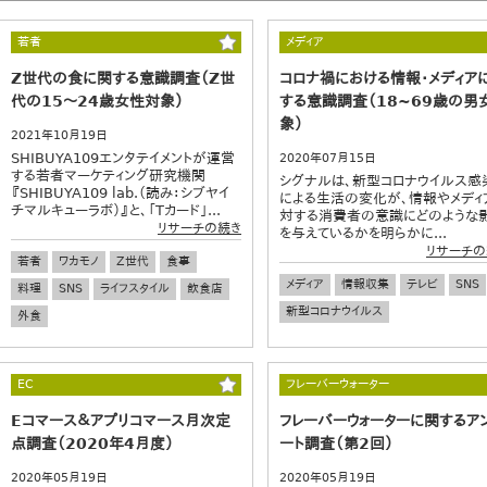
若者
メディア
Z世代の食に関する意識調査（Z世
コロナ禍における情報・メディア
代の15～24歳女性対象）
する意識調査（18~69歳の男
象）
2021年10月19日
SHIBUYA109エンタテイメントが運営
2020年07月15日
する若者マーケティング研究機関
シグナルは、新型コロナウイルス感
『SHIBUYA109 lab.（読み：シブヤイ
による生活の変化が、情報やメディ
チマルキューラボ）』と、「Tカード」...
対する消費者の意識にどのような
リサーチの続き
を与えているかを明らかに...
リサーチの
若者
ワカモノ
Z世代
食事
メディア
情報収集
テレビ
SNS
料理
SNS
ライフスタイル
飲食店
新型コロナウイルス
外食
EC
フレーバーウォーター
Eコマース＆アプリコマース月次定
フレーバーウォーターに関するア
点調査（2020年4月度）
ート調査（第2回）
2020年05月19日
2020年05月19日