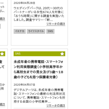
レー
2020年04月28日
ット
ウエディングパークは、20代～30代の
し、
パートナーがいる女性674人を対象に
「おうち時間」に関する調査を実施いた
続き
しました。調査サマリー・「新...
リサーチの続き
イエナカ
ライフスタイル
SNS
SNS
査
未成年者の携帯電話・スマートフォ
して
ン利用実態調査（小学校高学年か
ら高校生までの男女及び3歳～18
歳の子どもを持つ保護者対象）
日か
2020年04月07日
利用
デジタルアーツは、未成年者の携帯電
話・スマートフォンの最新の利活用状況
について、携帯電話・スマートフォンを所
持する全国の小学校高学...
続き
リサーチの続き