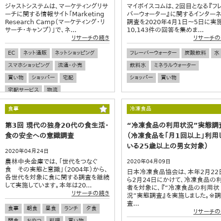
ジャストシステムは、マーケティングリサ
マイボイスコムは、2回目となる『フ
ーチに関する情報サイト「Marketing
バーウォーター』に関するインターネ
Research Camp（マーケティング・リ
調査を2020年4月1日～5日に実施
サーチ・キャンプ）」で、ネ...
10,143件の回答を集めま...
リサーチの続き
リサーチの
EC
ネット通販
ネットショッピング
フレーバーウォーター
炭酸飲料
水
スマホショッピング
流通・小売
飲料水
ミネラルウォーター
買い物
ショッパー
宅配
ショッパー
買い物
宅配サービス
物流
食事
冷凍食品
第3回 現代の独身20代の食生活・
“冷凍食品の利用状況”実態調
食の安全への意識調査
（冷凍食品を「月1回以上」利用
いる25歳以上の男女対象）
2020年04月24日
農林中央金庫では、「世代をつなぐ
2020年04月09日
食 その実態と意識」（2004年）から、
日本冷凍食品協会は、本年2月22
各世代を対象に食に関する調査を継続
ら2月24日にかけて、冷凍食品の
して実施しています。本年は20...
者を対象に、『“冷凍食品の利用状
リサーチの続き
況”実態調査』を実施しました。※調
査...
食事
朝食
昼食
ランチ
夕食
リサーチの
間食
おやつ
料理
買い物