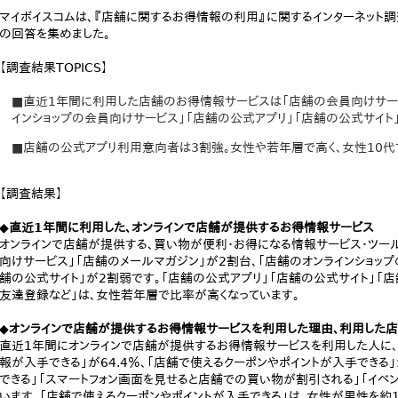
マイボイスコムは、『店舗に関するお得情報の利用』に関するインターネット調査を
の回答を集めました。
【調査結果TOPICS】
■直近1年間に利用した店舗のお得情報サービスは「店舗の会員向けサービ
インショップの会員向けサービス」「店舗の公式アプリ」「店舗の公式サイト
■店舗の公式アプリ利用意向者は3割強。女性や若年層で高く、女性10代で
【調査結果】
◆直近1年間に利用した、オンラインで店舗が提供するお得情報サービス
オンラインで店舗が提供する、買い物が便利・お得になる情報サービス・ツー
向けサービス」「店舗のメールマガジン」が2割台、「店舗のオンラインショッ
舗の公式サイト」が2割弱です。「店舗の公式アプリ」「店舗の公式サイト」「店舗のFac
友達登録など」は、女性若年層で比率が高くなっています。
◆オンラインで店舗が提供するお得情報サービスを利用した理由、利用した
直近1年間にオンラインで店舗が提供するお得情報サービスを利用した人に、
報が入手できる」が64.4％、「店舗で使えるクーポンやポイントが入手できる
できる」「スマートフォン画面を見せると店舗での買い物が割引される」「イベ
います。「店舗で使えるクーポンやポイントが入手できる」は、女性が男性を約1