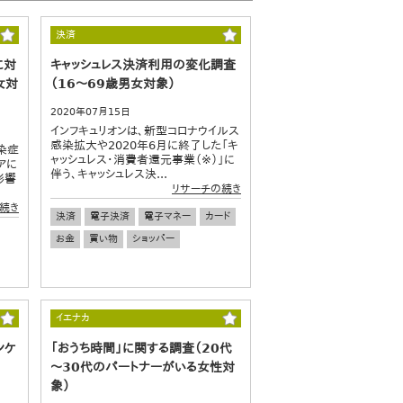
決済
に対
キャッシュレス決済利用の変化調査
女対
（16～69歳男女対象）
2020年07月15日
インフキュリオンは、新型コロナウイルス
感染拡大や2020年6月に終了した「キ
染症
ャッシュレス・消費者還元事業（※）」に
アに
伴う、キャッシュレス決...
影響
リサーチの続き
続き
決済
電子決済
電子マネー
カード
お金
買い物
ショッパー
イエナカ
ンケ
「おうち時間」に関する調査（20代
～30代のパートナーがいる女性対
象）