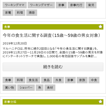
ワーキングママ
ワーキングマザー
家事
家事代行
育児
家電
料理
掃除
食事
今年の食生活に関する調査（15歳～59歳の男女対象）
2019年12月20日
マルハニチロは、昨年に続き2回目となる「今年の食生活に関する調査」を、
2019年11月27日～11月29日の3日間で、全国の15歳～59歳の男女を対象
にインターネットリサーチで実施し、1,000名の有効回答サンプルを集計...
続きを読む
食事
料理
食生活
食品
外食
家事
家族
中食
買い物
ショッパー
魚
食材
家事分担