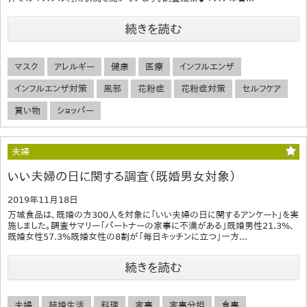
続きを読む
マスク
アレルギー
健康
医療
インフルエンザ
インフルエンザ対策
風邪
花粉症
花粉症対策
セルフケア
買い物
ショッパー
夫婦
いい夫婦の日に関する調査（既婚男女対象）
2019年11月18日
万城食品は、既婚の方300人を対象に「いい夫婦の日に関するアンケート」を実
施しました。調査サマリー「パートナーの家事に不満がある」既婚男性21.3%、
既婚女性57.3%既婚女性の8割が「毎日キッチンに立つ」一方...
続きを読む
夫婦
結婚生活
料理
家事
家事分担
食事