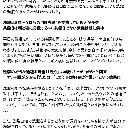
いました。また、同居している子どもの有無別で見てみると中学生以下の
子どもを持つ家庭では、8割が1日1回以上洗濯をすると回答し、より洗濯
の頻度が多いことがわかりました。
洗濯は8時～9時台の“朝洗濯”を実施している人が多数
共働きは朝と夜に分散する中、共働きでない家庭は朝に集中
平日に洗濯を行っている時間を伺ったところ、朝の通学前や出勤前の時
間を利用した“朝洗濯”を実施している人の割合が最も多いということが
わかりました。また、共働きの家庭では、全体で最も割合の多い8時~9時
台よりもさらに早い6時~7時台が多く、続いて8～9時台、20時～21時台
の順に値が高い結果となり、朝と夜に分散していることがわかりました。
洗濯の好きな過程を調査！「洗う」は半数以上が“好き”と回答
一方、手間がかかる「たたむ」「しまう」は約4割が“嫌い”という結果に
洗濯の好きな過程を調査したところ、「洗う」は半数以上が“好き”と回答す
る中、「干す」、「取り込む」、「たたむ」、「しまう」といった洗う以外の過程で
は“好き”が半数を下回る結果となりました。特に、手間のかかる「たたむ」
「しまう」については、 “嫌い”と回答した人が約4割という結果になりまし
た。
また、普段自宅で洗濯をするかどうかの調査を行い、約6割の人が自分で
洗濯を行っているという結果となりました。また、共働きの男女別でみたと