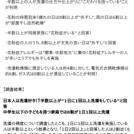
・半数以上の人が洗濯の仕方や仕上がりに"こだわりを持っている"こと
が判明
・花粉の時期到来！晴れの日は8割以上が"外干し"、雨の日は6割以上
が"部屋干し自然乾燥"
・半数以上が同居家族に"花粉症がいる" と回答！
・花粉症の人のうち、8割以上が天気の良い日は"外干し"と回答
・花粉症アレルギーは“関東・中部地方”に集中！花粉症アレルギーの人
が多いエリアでも外干しを実施
・洗濯乾燥機に満足している人は約4割に対して、電気式衣類乾燥機は
約6割、ガス式は8割以上が満足していることが判明！
【調査結果】
日本人は洗濯好き！？半数以上が“1日に1回以上洗濯をしている”と回
答
中学生以下の子どもを持つ家庭では8割が1日1回以上洗濯
洗濯の頻度について調査したところ、1日に1回以上洗濯を実施している
人は半数以上という結果となり、「1日2回以上」と回答した人は2割近くも