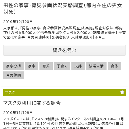
男性の家事・育児参画状況実態調査（都内在住の男女
対象）
2019年12月20日
東京都は、「男性の家事・育児参画状況実態調査」を実施。調査対象は、都内
在住の男女5,000人（うち未就学児を持つ男女2,000人）調査結果概要１ 子育
て世代の家事・育児関連時間【配偶者あり・未就学児あり】子育...
続きを読む
家事分担
家事
育児
子育て
夫婦
結婚生活
育休
育児休暇
マスク
マスクの利用に関する調査
2019年11月28日
マイボイスコムは、『マスクの利用』に関するインターネット調査を2019年11月
1日～5日に実施し、10,121件の回答を集めました。本調査は、病院や仕事以
外でのマスクの利用状況を聞いています。調査結果◆マスクの着...