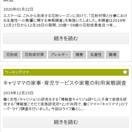
2020年01月22日
エステーは、これから到来する花粉シーズンに向けて、「花粉対策と仕事におけ
る生産性への影響に関する実態調査」を実施いたしました。本調査は2019年
12月27日から12月28日の期間、20歳～59歳の花粉症患者且つ有...
続きを読む
花粉症
花粉症対策
アレルギー
健康
生産性
職場
ワーキングママ
キャリママの家事・育児サービスや家電の利用実態調査
2019年12月23日
働く女性（キャリジョ）の研究をする「博報堂キャリジョ研*1」と子育て家族を研
究する「博報堂こそだて家族研究所*2」が共同で、働くママ＝「キャリママ」のワ
ーク・ライフ調査を行いました。今回はライフ篇とし...
続きを読む