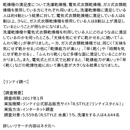
乾燥機の満足度について洗濯乾燥機、電気式衣類乾燥機、ガス式衣類乾
燥機を使用している方にそれぞれ伺いました。洗濯乾燥機に満足している
人は約4割という結果に対して、電気式衣類乾燥機に満足している人は6
割以上、さらに、ガス式衣類乾燥機を使用している人は8割以上が満足し
ているということが明らかになりました。
洗濯乾燥機や電気式衣類乾燥機を利用している人にどのような点に満足
しているのかを伺ったところ、「天候を気にせずに乾かせる」に続いて「ふ
んわり乾く」が挙がりました。一方、ガス式衣類乾燥機では、同じく「天候を
気にせず乾かせる」の他に「乾燥能力が高い」 、「早く乾く」や 「時間を気
にせず乾かせる」 、 「ふんわり乾く」など多様な面に満足していることがわ
かりました。また、電気式とガス式で比較すると、「乾燥能力が高い」や「早
く乾く」などの乾燥性能において最も差が大きくなる結果となりました。
【リンナイ調べ】
【調査概要】
調査時期：2017年1月
実施機関：リンナイ公式部品販売サイト「R.STYLE（リンナイスタイル）」
実施方法：インターネット調査
調査対象：5,559名（R.STYLE 会員）うち、洗濯をする人は4,644名
詳しいリサーチ内容はネタ元へ