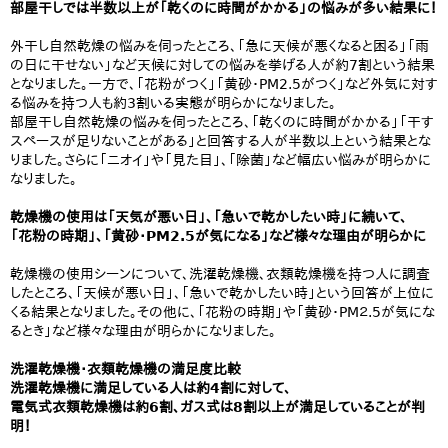
部屋干しでは半数以上が「乾くのに時間がかかる」の悩みが多い結果に！
外干し自然乾燥の悩みを伺ったところ、「急に天候が悪くなると困る」「雨
の日に干せない」など天候に対しての悩みを挙げる人が約7割という結果
となりました。一方で、「花粉がつく」「黄砂・PM2.5がつく」など外気に対す
る悩みを持つ人も約3割いる実態が明らかになりました。
部屋干し自然乾燥の悩みを伺ったところ、「乾くのに時間がかかる」「干す
スペースが足りないことがある」と回答する人が半数以上という結果とな
りました。さらに「ニオイ」や「見た目」、「除菌」など幅広い悩みが明らかに
なりました。
乾燥機の使用は「天気が悪い日」、「急いで乾かしたい時」に続いて、
「花粉の時期」、「黄砂・PM2.5が気になる」など様々な理由が明らかに
乾燥機の使用シーンについて、洗濯乾燥機、衣類乾燥機を持つ人に調査
したところ、「天候が悪い日」、「急いで乾かしたい時」という回答が上位に
くる結果となりました。その他に、「花粉の時期」や「黄砂・PM２.5が気にな
るとき」など様々な理由が明らかになりました。
洗濯乾燥機・衣類乾燥機の満足度比較
洗濯乾燥機に満足している人は約4割に対して、
電気式衣類乾燥機は約6割、ガス式は8割以上が満足していることが判
明！