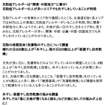
花粉症アレルギーは“関東・中部地方”に集中！
花粉症アレルギーの人が多いエリアでも外干しをしていることが判明
花粉アレルギーの有無をエリア別で確認したところ、北海道を除く各エリア
では40％以上の家庭に花粉症アレルギーがいることが判明。特に関東・
中部地方に多いようです。また、天候が良い日の干し方をエリア別に見て
みると、花粉アレルギーが多い、関東・中部・近畿・中国・四国地方でも外
干しを行っていることがわかりました。
花粉の時期到来！洗濯物の干し方について調査
晴れの日は8割以上が「外干し」、雨の日は６割以上が「部屋干し自然乾
燥」
天気が良い日に、洗濯物をどのように干しているのか調査したところ、8割
以上が「外干し自然乾燥」と回答し、外干しを行っている人が非常に多い
ことがわかりました。
また、天候が悪い日を調査したところ、「部屋干し自然乾燥」を行っている
人が6割以上と多く、続いて「暖房器具」や「洗濯乾燥機」など機器を使用
して乾燥を行っている人も多くいることがわかりました。
外干し・部屋干し自然乾燥の悩みを調査
外干しでは「急に天候が悪くなると困る」など天候に対しての悩みが上位
に！