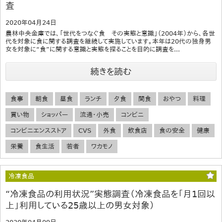
査
2020年04月24日
農林中央金庫では、「世代をつなぐ食 その実態と意識」（2004年）から、各世
代を対象に食に関する調査を継続して実施しています。本年は20代の独身男
女を対象に“食”に関する意識と実態を探ることを目的に調査を...
続きを読む
食事
朝食
昼食
ランチ
夕食
間食
おやつ
料理
買い物
ショッパー
流通・小売
コンビニ
コンビニエンスストア
CVS
外食
飲食店
食の安全
健康
栄養
食生活
若者
ワカモノ
冷凍食品
“冷凍食品の利用状況”実態調査（冷凍食品を「月1回以
上」利用している25歳以上の男女対象）