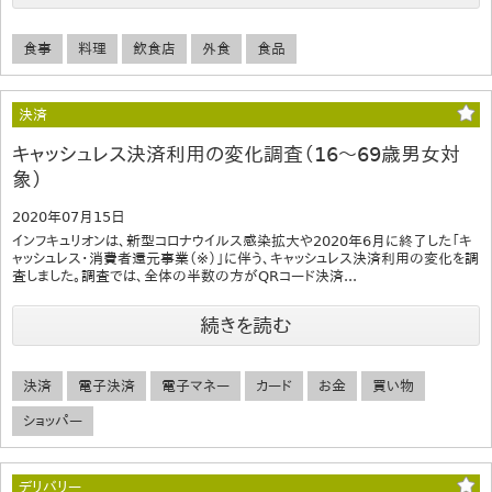
食事
料理
飲食店
外食
食品
決済
キャッシュレス決済利用の変化調査（16～69歳男女対
象）
2020年07月15日
インフキュリオンは、新型コロナウイルス感染拡大や2020年6月に終了した「キ
ャッシュレス・消費者還元事業（※）」に伴う、キャッシュレス決済利用の変化を調
査しました。調査では、全体の半数の方がQRコード決済...
続きを読む
決済
電子決済
電子マネー
カード
お金
買い物
ショッパー
デリバリー