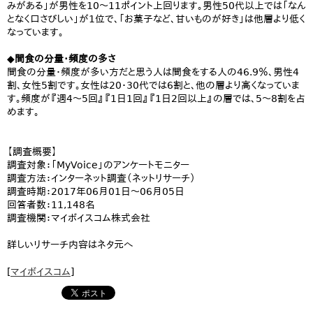
みがある」が男性を10～11ポイント上回ります。男性50代以上では「なん
となく口さびしい」が1位で、「お菓子など、甘いものが好き」は他層より低く
なっています。
◆間食の分量・頻度の多さ
間食の分量・頻度が多い方だと思う人は間食をする人の46.9％、男性4
割、女性5割です。女性は20・30代では6割と、他の層より高くなっていま
す。頻度が『週4～5回』『1日1回』『1日2回以上』の層では、5～8割を占
めます。
【調査概要】
調査対象：「MyVoice」のアンケートモニター
調査方法：インターネット調査（ネットリサーチ）
調査時期：2017年06月01日～06月05日
回答者数：11,148名
調査機関：マイボイスコム株式会社
詳しいリサーチ内容はネタ元へ
[
マイボイスコム
]