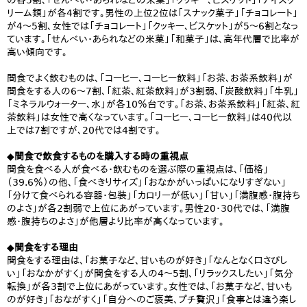
の各5割、「せんべい・あられなどの米菓」「クッキー、ビスケット」「アイスク
リーム類」が各4割です。男性の上位2位は「スナック菓子」「チョコレート」
が4～5割、女性では「チョコレート」「クッキー、ビスケット」が5～6割となっ
ています。「せんべい・あられなどの米菓」「和菓子」は、高年代層で比率が
高い傾向です。
間食でよく飲むものは、「コーヒー、コーヒー飲料」「お茶、お茶系飲料」が
間食をする人の6～7割、「紅茶、紅茶飲料」が3割弱、「炭酸飲料」「牛乳」
「ミネラルウォーター、水」が各10％台です。「お茶、お茶系飲料」「紅茶、紅
茶飲料」は女性で高くなっています。「コーヒー、コーヒー飲料」は40代以
上では7割ですが、20代では4割です。
◆間食で飲食するものを購入する時の重視点
間食を食べる人が食べる・飲むものを選ぶ際の重視点は、「価格」
（39.6％）の他、「食べきりサイズ」「おなかがいっぱいになりすぎない」
「分けて食べられる容器・包装」「カロリーが低い」「甘い」「満腹感・腹持ち
のよさ」が各2割弱で上位にあがっています。男性20・30代では、「満腹
感・腹持ちのよさ」が他層より比率が高くなっています。
◆間食をする理由
間食をする理由は、「お菓子など、甘いものが好き」「なんとなく口さびし
い」「おなかがすく」が間食をする人の4～5割、「リラックスしたい」「気分
転換」が各3割で上位にあがっています。女性では、「お菓子など、甘いも
のが好き」「おながすく」「自分へのご褒美、プチ贅沢」「食事とは違う楽し