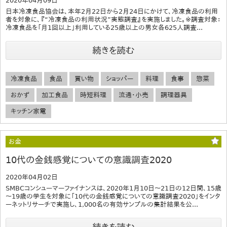
2020年04月09日
日本冷凍食品協会は、本年2月22日から2月24日にかけて、冷凍食品の利用
者を対象に、『“冷凍食品の利用状況”実態調査』を実施しました。※調査対象：
冷凍食品を「月1回以上」利用している25歳以上の男女各625人調査...
続きを読む
冷凍食品
食品
買い物
ショッパー
料理
食事
惣菜
おかず
加工食品
時短料理
流通・小売
調理器具
キッチン家電
お金
10代の金銭感覚についての意識調査2020
2020年04月02日
SMBCコンシューマーファイナンスは、2020年1月10日～21日の12日間、15歳
～19歳の学生を対象に「10代の金銭感覚についての意識調査2020」をインタ
ーネットリサーチで実施し、1,000名の有効サンプルの集計結果を公...