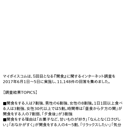
マイボイスコムは、５回目となる『間食』に関するインターネット調査を
2017年6月1日～5日に実施し、11,148件の回答を集めました。
【調査結果TOPICS】
■間食をする人は7割強、男性の6割強、女性の8割強。1日1回以上食べ
る人は3割強、女性30代以上では5割。時間帯は「昼食から夕方の間」が
間食をする人の7割弱、「夕食後」が3割強
■間食をする理由は「お菓子など、甘いものが好き」「なんとなく口さびし
い」「おなかがすく」が間食をする人の4～5割、「リラックスしたい」「気分