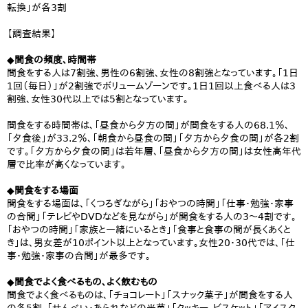
転換」が各3割
【調査結果】
◆間食の頻度、時間帯
間食をする人は7割強、男性の6割強、女性の8割強となっています。「1日
1回（毎日）」が2割強でボリュームゾーンです。1日1回以上食べる人は3
割強、女性30代以上では5割となっています。
間食をする時間帯は、「昼食から夕方の間」が間食をする人の68.1％、
「夕食後」が33.2％、「朝食から昼食の間」「夕方から夕食の間」が各2割
です。「夕方から夕食の間」は若年層、「昼食から夕方の間」は女性高年代
層で比率が高くなっています。
◆間食をする場面
間食をする場面は、「くつろぎながら」「おやつの時間」「仕事・勉強・家事
の合間」「テレビやDVDなどを見ながら」が間食をする人の3～4割です。
「おやつの時間」「家族と一緒にいるとき」「食事と食事の間が長くあくと
き」は、男女差が10ポイント以上となっています。女性20・30代では、「仕
事・勉強・家事の合間」が最多です。
◆間食でよく食べるもの、よく飲むもの
間食でよく食べるものは、「チョコレート」「スナック菓子」が間食をする人