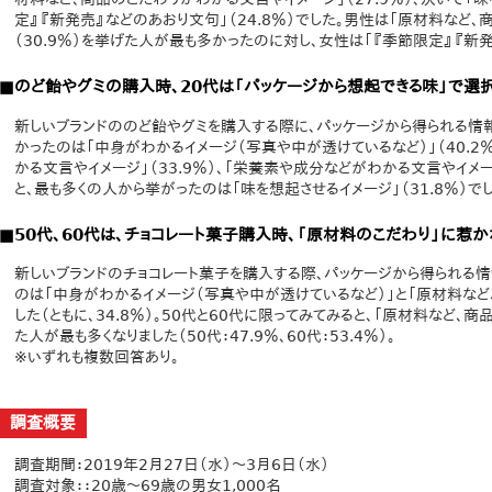
定』『新発売』などのあおり文句」（24.8％）でした。男性は「原材料など
（30.9％）を挙げた人が最も多かったのに対し、女性は「『季節限定』『新発
■のど飴やグミの購入時、20代は「パッケージから想起できる味」で選
新しいブランドののど飴やグミを購入する際に、パッケージから得られる情
かったのは「中身がわかるイメージ（写真や中が透けているなど）」（40.2
かる文言やイメージ」（33.9％）、「栄養素や成分などがわかる文言やイメージ
と、最も多くの人から挙がったのは「味を想起させるイメージ」（31.8％）でし
■50代、60代は、チョコレート菓子購入時、「原材料のこだわり」に惹か
新しいブランドのチョコレート菓子を購入する際、パッケージから得られる
のは「中身がわかるイメージ（写真や中が透けているなど）」と「原材料など
した（ともに、34.8％）。50代と60代に限ってみてみると、「原材料など
た人が最も多くなりました（50代：47.9％、60代：53.4％）。
※いずれも複数回答あり。
調査概要
調査期間：2019年2月27日（水）～3月6日（水）
調査対象：：20歳～69歳の男女1,000名