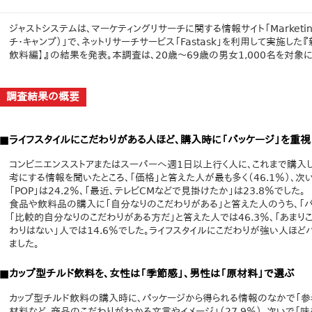
ジャストシステムは、マーケティングリサーチに関する情報サイト「Marketing 
チ・キャンプ）」で、ネットリサーチサービス「Fastask」を利用して実施し
飲料編】』の結果を発表。本調査は、20歳～69歳の男女1,000名を対象に
調査結果の概要
■ライフスタイルにこだわりがある人ほど、購入時に「パッケージ」を重視
コンビニエンスストアまたはスーパーへ週1日以上行く人に、これまで購入
考にする情報を聞いたところ、「価格」と答えた人が最も多く（46.1％）、次い
「POP」は24.2％、「最近、テレビCMなどで見掛けたか」は23.8％でした。
食品や飲料品の購入に「自分なりのこだわりがある」と答えた人のうち、「パ
「比較的自分なりのこだわりがある方だ」と答えた人では46.3％、「あまりこ
わりはない」人では14.6％でした。ライフスタイルにこだわりが強い人ほ
ました。
■カップ型チルド飲料を、女性は「季節感」、男性は「原材料」で選ぶ
カップ型チルド飲料の購入時に、パッケージから得られる情報のなかで「参
材料など、商品のこだわりがわかる文言やイメージ」（27.9％）、次いで「味を