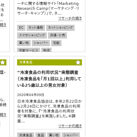
ーチに関する情報サイト「Marketing
る状
Research Camp（マーケティング・リ
女を
サーチ・キャンプ）」で、ネ...
ける
リサーチの続き
.
続き
EC
ネット通販
ネットショッピング
スマホショッピング
流通・小売
買い物
ショッパー
宅配
宅配サービス
物流
冷凍食品
活・
“冷凍食品の利用状況”実態調査
（冷凍食品を「月1回以上」利用して
いる25歳以上の男女対象）
2020年04月09日
ら、
日本冷凍食品協会は、本年2月22日か
継続
ら2月24日にかけて、冷凍食品の利用
者を対象に、『“冷凍食品の利用状
続き
況”実態調査』を実施しました。※調
査...
リサーチの続き
冷凍食品
食品
買い物
ショッパー