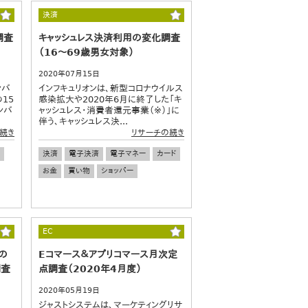
決済
調査
キャッシュレス決済利用の変化調査
（16～69歳男女対象）
2020年07月15日
ンバ
インフキュリオンは、新型コロナウイルス
15
感染拡大や2020年6月に終了した「キ
ンバ
ャッシュレス・消費者還元事業（※）」に
.
伴う、キャッシュレス決...
続き
リサーチの続き
決済
電子決済
電子マネー
カード
お金
買い物
ショッパー
EC
の
Eコマース＆アプリコマース月次定
調査
点調査（2020年4月度）
2020年05月19日
ジャストシステムは、マーケティングリサ