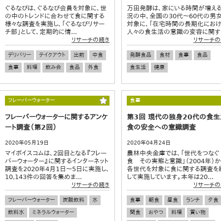
ぐるなびは、ぐるなび会員を対象に、世
万田発酵は、家にいる時間が増え
の中のトレンドに合わせて食に関する
況の中、全国の30代～60代の男
様々な調査を実施し、「ぐるなびリサー
対象に、「在宅時間の長期化にお
チ部」として、定期的に情...
人々の食生活の意識の変容に関す..
リサーチの続き
リサーチの
デリバリー
テイクアウト
出前
中食
発酵食品
食材
食事
食品
食事
料理
飲み会
食品
外食
食生活
健康
フレーバーウォーター
食事
フレーバーウォーターに関するアンケ
第3回 現代の独身20代の食生
ート調査（第2回）
食の安全への意識調査
2020年05月19日
2020年04月24日
マイボイスコムは、2回目となる『フレー
農林中央金庫では、「世代をつなぐ
バーウォーター』に関するインターネット
食 その実態と意識」（2004年）か
調査を2020年4月1日～5日に実施し、
各世代を対象に食に関する調査を
10,143件の回答を集めま...
して実施しています。本年は20...
リサーチの続き
リサーチの
フレーバーウォーター
炭酸飲料
水
食事
朝食
昼食
ランチ
夕食
飲料水
ミネラルウォーター
間食
おやつ
料理
買い物