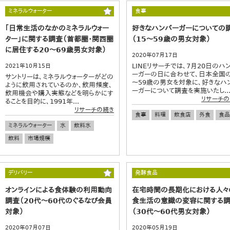
ミネラルウォーター
食事
｢日常生活のなかのミネラルウォー
好きなハンバーガーについての
ター」に関する調査（首都圏・関西圏
（15～59歳の男女対象）
に居住する20～69歳男女対象）
2020年07月17日
LINEリサーチでは、7月20日のハ
2021年10月15日
ーガーの日に合わせて、日本全国の
サントリーは、ミネラルウォーターがどの
～59歳の男女を対象に、好きなハ
ように飲用されているのか、飲用頻度、
ーガーについて調査を実施いたし..
飲用機会や購入実態などを明らかにす
リサーチの
ることを目的に、1991年...
リサーチの続き
食事
料理
飲食店
外食
食品
ミネラルウォーター
水
飲料水
飲料
市場規模
デリバリー
発酵食品
オンラインによる食体験の利用動向
在宅時間の長期化における人々
調査（20代～60代のぐるなび会員
食生活の意識の変容に関する
対象）
（30代～60代男女対象）
2020年07月07日
2020年05月19日