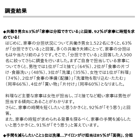
調査結果
◆共働き男女63％が「家事は分担できている」と回答、92％が家事に時短を求
めている！
はじめに、家事の分担状況について共働き男女1,522名にきくと、63％
が「分担できている」と回答。多くの共働き夫婦にとって、家事の分担は
もはや当たり前のようです。そこで、「分担できている」と回答した人500
名に絞ってさらに調査を行いました。まずご自身で担当している家事に
ついてきくと、男性では1位が「ゴミ捨て」（64％）、2位が「食事の片づ
け・食器洗い」（48％）、3位が「洗濯」（35％）、女性では1位が「料理」
（74％）、2位が「食事の準備（配膳）」「洗濯物を取り込む・たたむ」
（同率66％）、4位が「買い物」「片付け」（同率60％）となりました。
料理など主要な家事は女性が担当し、ゴミ捨てなど軽い家事は男性が
担当する傾向にあることがわかります。
さらに、家事の時間を短くしたいと思うかきくと、92％が「そう思う」と回
答。
また、家事の時短が求められる背景を探るべく、家事の手間を減らした
いと思うかきくと、91％が「そう思う」と答えています。
◆手間を減らしたいこと1位は洗濯…アイロンがけ担当は85％が「面倒」、分担