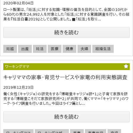
2020年02月04日
ロート製薬は、「妊活」に対する知識・理解の普及を目的として、全国の10代か
ら60代の男女24,992人を対象とした「妊活」に対する意識調査を行い、その結
果を『妊活白書2019』として公開しました。■「妊活」を取り...
続きを読む
妊娠
出産
妊活
医療
健康
夫婦
結婚生活
ワーキングママ
キャリママの家事・育児サービスや家電の利用実態調査
2019年12月23日
働く女性（キャリジョ）の研究をする「博報堂キャリジョ研*1」と子育て家族を研
究する「博報堂こそだて家族研究所*2」が共同で、働くママ＝「キャリママ」のワ
ーク・ライフ調査を行いました。今回はライフ篇とし...
続きを読む