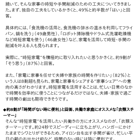
続いて、そんな家事の時短や手間削減のための工夫についてききまし
た。まず、独自の工夫をしているかきくと、49％と約半数が「はい」と回
答。
具体的には、「食洗機の活用と、食洗機の排水の温水を利用してフライ
パン、鍋を洗う」（49歳男性）、「ロボット掃除機やドラム式洗濯乾燥機
など時短家電を使う」（46歳女性）など、家電を活用して時短・手間の
削減を叶える人も見られます。
実際に、“時短家電”を積極的に取り入れたいと思うかきくと、約9割が
「そう思う」（87％）と回答。
また、「家電に家事を任せて夫婦や家族の時間を作りたい」（82％）と
いう人は8割超も見られ、家電と家事をシェアする“家事シェア”への意
向の高さがわかります。時短家電を活用することは、忙しい日常のなか
で時間を効率的に使うことにつながるだけではなく、夫婦・家族で過ご
す時間の創出も期待できそうです。
◆約8割が「時間がない時に便利」と回答、共働き家庭にオススメな「衣類スチ
ーマー」
そんな“時短家電”を活用したい共働きの方にオススメなのが、「衣類ス
チーマー」です。約24秒でスピーディーに立ち上がり、ハンガーにかけ
たままでシワとりができるため、アイロン台を出す手間が省け、忙しい平
日の朝のお出かけ前など、時間のない時には特に便利です。