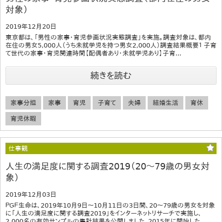
対象）
2019年12月20日
東京都は、「男性の家事・育児参画状況実態調査」を実施。調査対象は、都内
在住の男女5,000人（うち未就学児を持つ男女2,000人）調査結果概要１ 子育
て世代の家事・育児関連時間【配偶者あり・未就学児あり】子育...
続きを読む
家事分担
家事
育児
子育て
夫婦
結婚生活
育休
育児休暇
仕事観
人生の満足度に関する調査2019（20～79歳の男女対
象）
2019年12月03日
ＰＧＦ生命は、2019年10月9日～10月11日の3日間、20～79歳の男女を対象
に「人生の満足度に関する調査2019」をインターネットリサーチで実施し、
2,000名の有効サンプルの集計結果を公開しました。2015年に開始した...