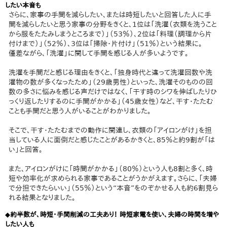
したい本音も
さらに、家事の手間を減らしたい、または時短したいと回答した人に手
間を減らしたいと思う家事の分野をきくと、1位は「洗濯（衣類を洗うこと
から服をたたみしまうところまで）」（53％）、2位は「料理（調理から片
付けまで）」（52％）、3位は「掃除・片付け」（51％）という結果に。
僅差ながら、「洗濯」に関して手間を感じる人が多いようです。
洗濯を手間だと感じる理由をきくと、「独身時代と違って洗濯回数や洗
濯物の数が多くなったため」（29歳男性）といった、洗濯そのものの回
数の多さに悩みを感じる声だけではなく、「干す時のシワを伸ばしたりひ
っくり返したりするのに手間がかかる」（45歳女性）など、干す・たたむ
ことも手間だと思う人がいることがわかりました。
そこで、干す・たたむまでの動作に関連し、衣類の「アイロンがけ」を担
当している人に面倒だと感じたことがあるかきくと、85％と約9割が「は
い」と回答。
また、アイロンがけに「時間がかかる」（80％）という人も8割と多く、時
短や効率化が求められる家事であることがうかがえます。さらに、「夫婦
で分担できたらいい」（55％）という“本音”をのぞかせる人も約6割見ら
れる結果となりました。
◆約半数が、時短・手間削減の工夫あり！ 時短家電を使い、夫婦の時間を増や
したい人も