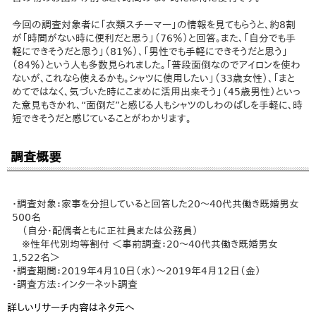
今回の調査対象者に「衣類スチーマー」の情報を見てもらうと、約8割
が「時間がない時に便利だと思う」（76％）と回答。また、「自分でも手
軽にできそうだと思う」（81％）、「男性でも手軽にできそうだと思う」
（84％）という人も多数見られました。「普段面倒なのでアイロンを使わ
ないが、これなら使えるかも。シャツに使用したい」（33歳女性）、「まと
めてではなく、気づいた時にこまめに活用出来そう」（45歳男性）といっ
た意見もきかれ、“面倒だ”と感じる人もシャツのしわのばしを手軽に、時
短できそうだと感じていることがわかります。
調査概要
・調査対象：家事を分担していると回答した20～40代共働き既婚男女
500名
（自分・配偶者ともに正社員または公務員）
※性年代別均等割付 ＜事前調査：20～40代共働き既婚男女
1,522名＞
・調査期間：2019年4月10日（水）～2019年4月12日（金）
・調査方法：インターネット調査
詳しいリサーチ内容はネタ元へ