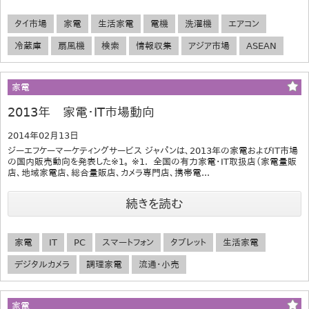
タイ市場
家電
生活家電
電機
洗濯機
エアコン
冷蔵庫
扇風機
検索
情報収集
アジア市場
ASEAN
家電
2013年 家電・IT市場動向
2014年02月13日
ジーエフケーマーケティングサービス ジャパンは、2013年の家電およびIT市場
の国内販売動向を発表した※1。 ※1. 全国の有力家電・IT取扱店（家電量販
店、地域家電店、総合量販店、カメラ専門店、携帯電...
続きを読む
家電
IT
PC
スマートフォン
タブレット
生活家電
デジタルカメラ
調理家電
流通・小売
家電