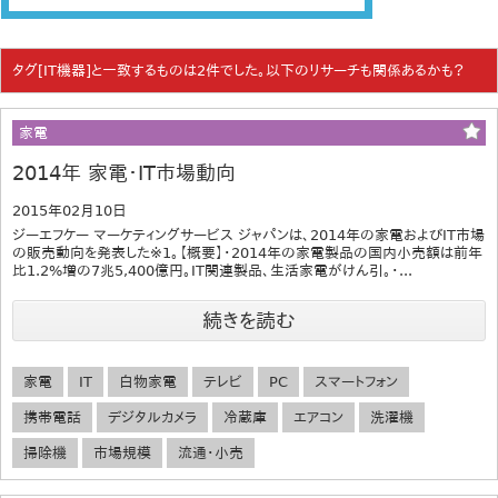
タグ[IT機器]と一致するものは2件でした。以下のリサーチも関係あるかも？
家電
2014年 家電・IT市場動向
2015年02月10日
ジーエフケー マーケティングサービス ジャパンは、2014年の家電およびIT市場
の販売動向を発表した※1。【概要】・2014年の家電製品の国内小売額は前年
比1.2%増の7兆5,400億円。IT関連製品、生活家電がけん引。・...
続きを読む
家電
IT
白物家電
テレビ
PC
スマートフォン
携帯電話
デジタルカメラ
冷蔵庫
エアコン
洗濯機
掃除機
市場規模
流通・小売