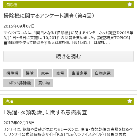
掃除機
掃除機に関するアンケート調査（第4回）
2015年09月07日
マイボイスコムは、４回目となる『掃除機』に関するインターネット調査を2015年
8月1日～5日に実施し、10,201件の回答を集めました。【調査結果TOPICS】
■掃除機を使って掃除をする人は8割強。「週1回以上」は6割、...
続きを読む
掃除機
掃除
家事
家電
生活家電
白物家電
ロボット掃除機
買い物
洗濯
「洗濯・衣類乾燥」に関する意識調査
2017年02月16日
リンナイは、花粉や黄砂が気になるシーズンに、洗濯・衣類乾燥の実態を探るべ
く、リンナイ公式部品販売サイト「R.STYLE（リンナイスタイル）」会員の男女