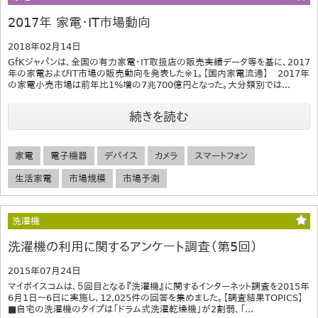
2017年 家電・IT市場動向
2018年02月14日
GfKジャパンは、全国の有力家電・IT取扱店の販売実績データ等を基に、2017
年の家電およびIT市場の販売動向を発表した※1。【国内家電流通】 2017年
の家電小売市場は前年比1%増の7兆700億円となった。大分類別では...
続きを読む
家電
電子機器
デバイス
カメラ
スマートフォン
生活家電
市場規模
市場予測
洗濯機
洗濯機の利用に関するアンケート調査（第5回）
2015年07月24日
マイボイスコムは、５回目となる『洗濯機』に関するインターネット調査を2015年
6月1日～6日に実施し、12,025件の回答を集めました。【調査結果TOPICS】
■自宅の洗濯機のタイプは「ドラム式洗濯乾燥機」が2割弱、「...