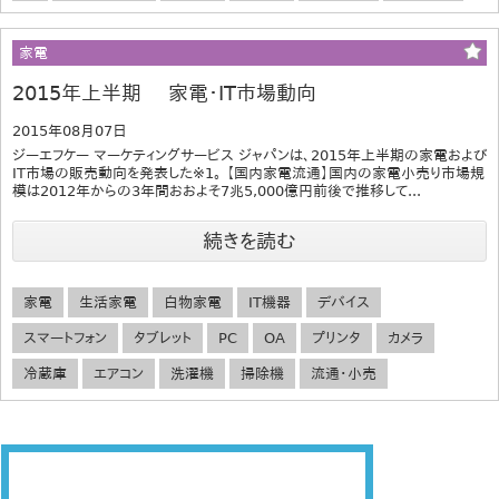
家電
2015年上半期 家電・IT市場動向
2015年08月07日
ジーエフケー マーケティングサービス ジャパンは、2015年上半期の家電および
IT市場の販売動向を発表した※1。 【国内家電流通】国内の家電小売り市場規
模は2012年からの3年間おおよそ7兆5,000億円前後で推移して...
続きを読む
家電
生活家電
白物家電
IT機器
デバイス
スマートフォン
タブレット
PC
OA
プリンタ
カメラ
冷蔵庫
エアコン
洗濯機
掃除機
流通・小売