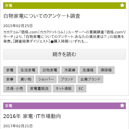
家電
白物家電についてのアンケート調査
2015年02月25日
カカクコム「価格.com（カカクドットコム）」ユーザーへの意識調査「価格.comリ
サーチ」より、「白物家電についてのアンケート-あなたの満足度は？-」の結果を
発表。【調査結果ダイジェスト】●購入時期：いずれも...
続きを読む
家電
生活家電
白物家電
冷蔵庫
洗濯機
掃除機
家事
買い物
ショッパー
ブランド
企業ブランド
流通・小売
家電量販店
ネット通販
EC
家電
2016年 家電・IT市場動向
2017年02月21日