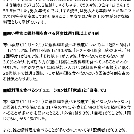
「すき焼き」で67.1％、2位は「しゃぶしゃぶ」で59.4％、3位は「おでん」で
53.8％でした。男女年代別では、「すき焼き」は男女とも年齢が上がるにつ
れて回答率が高まっており、60代以上男女では7割以上の方が好きな鍋
料理として挙げています。
■寒い季節に鍋料理を食べる頻度は週1回以上が4割
寒い季節（11月～2月）に鍋料理を食べる頻度については、「週2～3回以
上」が11.2％、「週1回程度」が30.6％、「月2～3回程度」が32.6％、「月
1回程度」が14.7％、「それ以下」が7.9％、「食べない/わからない」が
3.0％となり、約4割の方が週に1回以上鍋料理を食べていることがわか
りました。世代別で見ると年齢が若い人ほど、鍋料理を食べる頻度が低く、
20代以下では月1回以下しか鍋料理を食べないという回答が4割を占め
る結果となりました。
■鍋料理を食べるシチュエーションは『「家族」と「自宅」で』
寒い季節（11月～2月）に鍋料理を食べる頻度で「食べない/わからない」
と回答した方を除いた6,017名の方に、外食と自宅のどちらで鍋料理を食
べることが多いかを聞いたところ、「外食」は5.3％、「自宅」が91.2％、「同
じぐらい」が3.4％でした。
また、誰と鍋料理を食べることが多いかについては「配偶者」が63.2％、