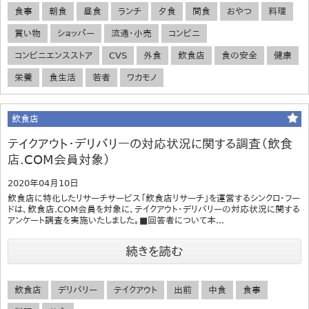
食事
朝食
昼食
ランチ
夕食
間食
おやつ
料理
買い物
ショッパー
流通・小売
コンビニ
コンビニエンスストア
CVS
外食
飲食店
食の安全
健康
栄養
食生活
若者
ワカモノ
飲食店
テイクアウト・デリバリーの対応状況に関する調査（飲食
店.COM会員対象）
2020年04月10日
飲食店に特化したリサーチサービス「飲食店リサーチ」を運営するシンクロ・フー
ドは、飲食店.COM会員を対象に、テイクアウト・デリバリーの対応状況に関する
アンケート調査を実施いたしました。■回答者について本...
続きを読む
飲食店
デリバリー
テイクアウト
出前
中食
食事