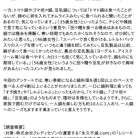
一方、トマト鍋やゴマ坦々鍋、豆乳鍋については「トマト鍋は食べたことが
ないが、締めに卵を入れてオムライスみたいに食べられると聞いたことが
あるので、気になっています。」（35歳女性）といったように、テレビや雑誌
で見て気になっているという意見や、「担々麺を食べる機会はあるものの、
鍋では機会を得難く、寒い時期でもあたたかくなれそうなので、ぜひ試して
みたいと思った。」（46歳女性）、「スーパーで良く見かける、レトルトパック
入りのスープを使って、いつもと違う鍋を試してみたい。豆乳製品は以前、
癖があって食べにくかったけれど、最近の豆乳製品（ヨーグルト、アイスク
リーム等）は食べやすく、カロリーも低くて気に入っているので、鍋ものにも
期待している。」（56歳女性）というように担々麺や豆乳が好きなので興味
があるといったコメントが見られました。
今回のアンケートでは、寒い季節になると鍋料理を週1回以上のペースで
食べる人が4割以上いることがわかりましたが、一口に鍋料理と言っても
「すき焼き」や「しゃぶしゃぶ」といったものから、「トマト鍋」、「ゴマ坦々
鍋」、「豆乳鍋」のようなものまで、嗜好は多様化しているようです。さらに、
家族で囲むだけではなく、一人鍋を楽しむ方も約10人に1人おり、一人鍋
へのニーズもますます高まっていくと言えそうです。
【調査概要】
・対象：株式会社クレディセゾンの運営する「永久不滅.com」の「レシート