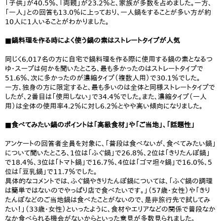
「子供」が40.5％、「両親」が23.2％と、家族が多数を占めました。一方、
「一人」との回答も13.0％に上っており、一人鍋をすることが多い方が約
10人に1人いることがわかりました。
■鍋料理を作る時によく使う鍋の素はストレートタイプが人気
同じく6,017名の方に自宅で鍋料理を作る際に使用する鍋の素となるつ
ゆ・スープは何かを聞いたところ、最も多かったのはストレートタイプで
51.6％、次に多かったのが濃縮タイプ（複数人用）で30.1％でした。
一方、独身の方に限定すると、最も多いのは全体と同様ストレートタイプで
したが、2番目は「使用しない」で34.4％でした。また、濃縮タイプ（一人
用）は全体の使用率4.2％に対し6.2％とやや高い傾向になりました。
■食べてみたい鍋のポイントは「高級食材」や「ご当地」、「話題性」
アンケートの回答者全員を対象に、「普段は食べないが、食べてみたい鍋」
について聞いたところ、1位は「ふぐ鍋」で26.8％、2位は「きりたんぽ鍋」
で18.4％、3位は「トマト鍋」で16.7％、4位は「ゴマ坦々鍋」で16.0％、5
位は「豆乳鍋」で11.7％でした。
具体的なコメントでは、ふぐ鍋やきりたんぽ鍋については、「ふぐ鍋の調理
は簡単ではないのでやっぱり店で食べたいです。」（57歳・女性）や「きり
たんぽなどのご当地鍋は食べたことがないので、是非旅行先で試してみ
たい！」（33歳・女性）といったように、食材やエリアなどの関係で普段なか
なか食べられる機会がないからといった意見が多数見られました。