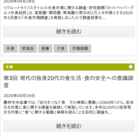
2020年04月28日
リクルートライフスタイルの外食市場に関する調査・研究機関「ホットペッパーグ
ルメ外食総研」は、首都圏・関西圏・東海圏の男女約1万人を対象とする2020
年3月度の「外食市場調査」を実施しましたので調査結果を...
続きを読む
外食
飲食店
食事
夕食
市場規模
食事
第3回 現代の独身20代の食生活・食の安全への意識調
査
2020年04月24日
農林中央金庫では、「世代をつなぐ食 その実態と意識」（2004年）から、各世
代を対象に食に関する調査を継続して実施しています。本年は20代の独身男
女を対象に“食”に関する意識と実態を探ることを目的に調査を...
続きを読む