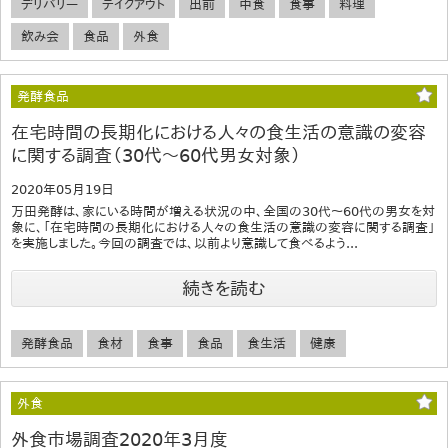
デリバリー
テイクアウト
出前
中食
食事
料理
飲み会
食品
外食
発酵食品
在宅時間の長期化における人々の食生活の意識の変容
に関する調査（30代～60代男女対象）
2020年05月19日
万田発酵は、家にいる時間が増える状況の中、全国の30代～60代の男女を対
象に、「在宅時間の長期化における人々の食生活の意識の変容に関する調査」
を実施しました。今回の調査では、以前より意識して食べるよう...
続きを読む
発酵食品
食材
食事
食品
食生活
健康
外食
外食市場調査2020年3月度