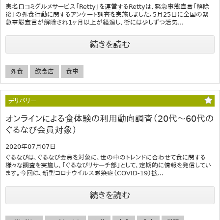
実名口コミグルメサービス「Retty」を運営するRettyは、緊急事態宣言「解除
後」の外食行動に関するアンケート調査を実施しました。5月25日に全国の緊
急事態宣言が解除され1ヶ月以上が経過し、街には少しずつ活気...
続きを読む
外食
飲食店
食事
デリバリー
オンラインによる食体験の利用動向調査（20代～60代の
ぐるなび会員対象）
2020年07月07日
ぐるなびは、ぐるなび会員を対象に、世の中のトレンドに合わせて食に関する
様々な調査を実施し、「ぐるなびリサーチ部」として、定期的に情報を発信してい
ます。今回は、新型コロナウイルス感染症（COVID-19）拡...
続きを読む