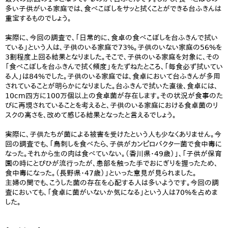
多い子供がいる家庭では、食べこぼしをサッと拭くことができる台ふきんは
重宝するものでしょう。
実際に、今回の調査で、「日常的に、食卓の食べこぼしを台ふきんで拭い
ている」という人は、子供のいる家庭で73%。子供のいない家庭の56%を
3割程度上回る結果となりました。そこで、子供のいる家庭を対象に、その
「食べこぼしを台ふきんで拭く頻度」をたずねたところ、「毎食必ず拭いてい
る人」は84%でした。子供のいる家庭では、食卓において台ふきんが多用
されていることが明らかになりました。台ふきんで拭いた直後、食卓には、
10cm四方に100万個以上の食卓菌が存在します。その状況が食事のた
びに再現されていることを考えると、子供のいる家庭における食卓菌のリ
スクの高さを、改めて感じる結果となったと言えるでしょう。
実際に、子供たちが菌による被害を受けたという人も少なくありません。今
回の調査でも、「鳥刺しを食べたら、子供がカンピロバクター菌で食中毒に
なった。それから生の肉は食べていない。（香川県・49歳）」、「子供が保育
園の時にとびひが流行ったが、患部を触った手でおにぎりを握ったため、
食中毒になった。（長野県・47歳）」といった意見が見られました。
主婦の間でも、こうした菌の存在を心配する人は多いようです。今回の調
査においても、「食卓に菌がいないか気になる」という人は70%を占めま
した。