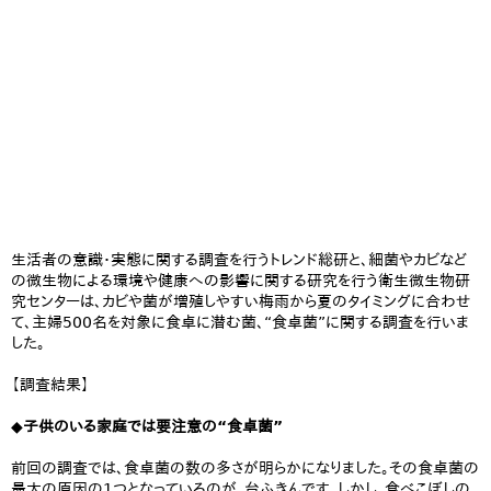
生活者の意識・実態に関する調査を行うトレンド総研と、細菌やカビなど
の微生物による環境や健康への影響に関する研究を行う衛生微生物研
究センターは、カビや菌が増殖しやすい梅雨から夏のタイミングに合わせ
て、主婦500名を対象に食卓に潜む菌、“食卓菌”に関する調査を行いま
した。
【調査結果】
◆子供のいる家庭では要注意の“食卓菌”
前回の調査では、食卓菌の数の多さが明らかになりました。その食卓菌の
最大の原因の1つとなっているのが、台ふきんです。しかし、食べこぼしの