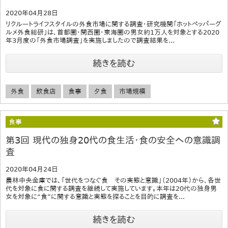
2020年04月28日
リクルートライフスタイルの外食市場に関する調査・研究機関「ホットペッパーグ
ルメ外食総研」は、首都圏・関西圏・東海圏の男女約1万人を対象とする2020
年3月度の「外食市場調査」を実施しましたので調査結果を...
続きを読む
外食
飲食店
食事
夕食
市場規模
食事
第3回 現代の独身20代の食生活・食の安全への意識調
査
2020年04月24日
農林中央金庫では、「世代をつなぐ食 その実態と意識」（2004年）から、各世
代を対象に食に関する調査を継続して実施しています。本年は20代の独身男
女を対象に“食”に関する意識と実態を探ることを目的に調査を...
続きを読む