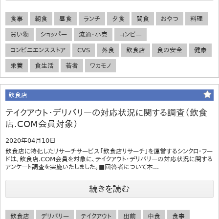
食事
朝食
昼食
ランチ
夕食
間食
おやつ
料理
買い物
ショッパー
流通・小売
コンビニ
コンビニエンスストア
CVS
外食
飲食店
食の安全
健康
栄養
食生活
若者
ワカモノ
飲食店
テイクアウト・デリバリーの対応状況に関する調査（飲食
店.COM会員対象）
2020年04月10日
飲食店に特化したリサーチサービス「飲食店リサーチ」を運営するシンクロ・フー
ドは、飲食店.COM会員を対象に、テイクアウト・デリバリーの対応状況に関する
アンケート調査を実施いたしました。■回答者について本...
続きを読む
飲食店
デリバリー
テイクアウト
出前
中食
食事