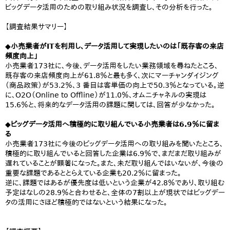
ビッグデータ活用のための取り組み状況を調査し、その分析を行った。
【調査結果サマリー】
◆小売業者がITを利用し、データ活用して実現したいのは「既存客の来店
頻度向上」
小売業者173社に、今後、データ活用をしたい業務領域を尋ねたところ、
既存客の来店頻度向上が61.8％と最も多く、次にマーチャンダイジング
（商品政策）が53.2％、3 番目は客単価の向上で50.3％となっている。逆
に、O2O（Online to Offline）が11.0％、オムニチャネルの実現は
15.6％と、将来的なデータ活用の課題に関しては、回答が少なかった。
◆ビッグデータ活用へ積極的に取り組んでいる小売業者は6.9％に留ま
る
小売業者173社に今後のビッグデータ活用への取り組みを聞いたところ、
積極的に取り組んでいると回答した企業は6.9％で、まだまだ取り組みが
遅れていることが顕著になった。また、未だ取り組んではいないが、今後の
重要な課題であるととらえている企業も20.2％に留まった。
逆に、課題ではあるが優先度は低いという企業が42.8％であり、取り組む
予定はなしの28.9％と合わせると、全体の7割以上が現状ではビッグデー
タの活用にさほど積極的ではないという結果になった。