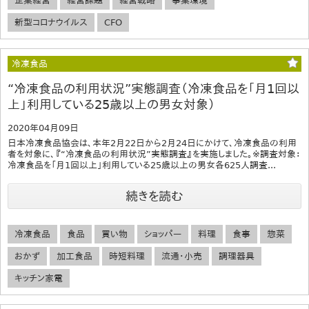
企業経営
経営課題
経営戦略
事業環境
新型コロナウイルス
CFO
冷凍食品
“冷凍食品の利用状況”実態調査（冷凍食品を「月1回以
上」利用している25歳以上の男女対象）
2020年04月09日
日本冷凍食品協会は、本年2月22日から2月24日にかけて、冷凍食品の利用
者を対象に、『“冷凍食品の利用状況”実態調査』を実施しました。※調査対象：
冷凍食品を「月1回以上」利用している25歳以上の男女各625人調査...
続きを読む
冷凍食品
食品
買い物
ショッパー
料理
食事
惣菜
おかず
加工食品
時短料理
流通・小売
調理器具
キッチン家電