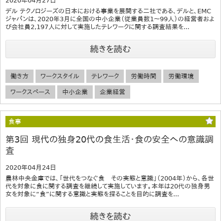
2020年04月27日
デル テクノロジーズの日本における事業を展開する二社である、デルと、EMC
ジャパンは、2020年3月に全国の中小企業（従業員数1～99人）の経営者およ
び会社員2,197人に対して実施したテレワークに関する調査結果を...
続きを読む
働き方
ワークスタイル
テレワーク
労働時間
労働環境
ワークスペース
中小企業
企業経営
食事
第3回 現代の独身20代の食生活・食の安全への意識調
査
2020年04月24日
農林中央金庫では、「世代をつなぐ食 その実態と意識」（2004年）から、各世
代を対象に食に関する調査を継続して実施しています。本年は20代の独身男
女を対象に“食”に関する意識と実態を探ることを目的に調査を...
続きを読む