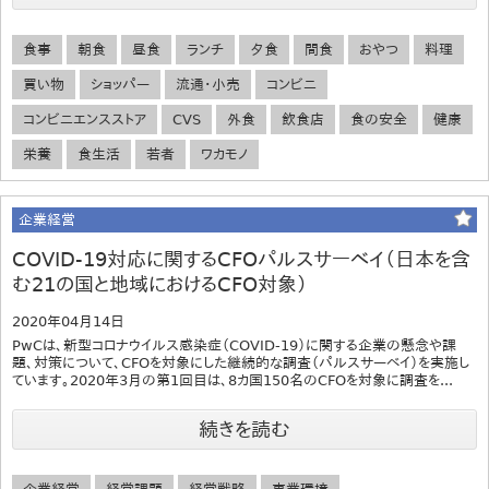
食事
朝食
昼食
ランチ
夕食
間食
おやつ
料理
買い物
ショッパー
流通・小売
コンビニ
コンビニエンスストア
CVS
外食
飲食店
食の安全
健康
栄養
食生活
若者
ワカモノ
企業経営
COVID-19対応に関するCFOパルスサーベイ（日本を含
む21の国と地域におけるCFO対象）
2020年04月14日
PwCは、新型コロナウイルス感染症（COVID-19）に関する企業の懸念や課
題、対策について、CFOを対象にした継続的な調査（パルスサーベイ）を実施し
ています。2020年3月の第1回目は、8カ国150名のCFOを対象に調査を...
続きを読む